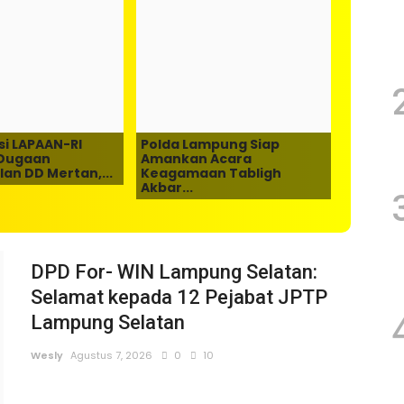
si LAPAAN-RI
Polda Lampung Siap
LSM GMB
 Dugaan
Amankan Acara
Turunka
an DD Mertan,...
Keagamaan Tabligh
Membant
Akbar...
DPD For- WIN Lampung Selatan:
Selamat kepada 12 Pejabat JPTP
Lampung Selatan
Wesly
Agustus 7, 2026
0
10