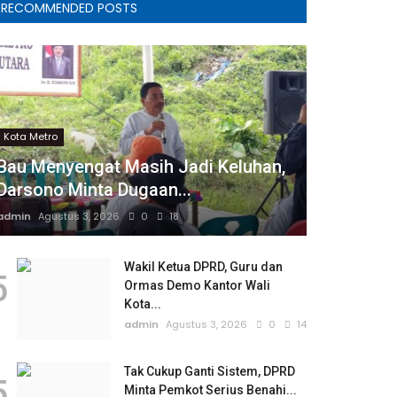
RECOMMENDED POSTS
Kota Metro
Bau Menyengat Masih Jadi Keluhan,
Darsono Minta Dugaan...
admin
Agustus 3, 2026
0
18
Wakil Ketua DPRD, Guru dan
5
Ormas Demo Kantor Wali
Kota...
admin
Agustus 3, 2026
0
14
Tak Cukup Ganti Sistem, DPRD
5
Minta Pemkot Serius Benahi...