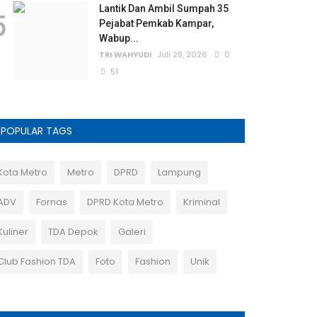
Lantik Dan Ambil Sumpah 35
5
Pejabat Pemkab Kampar,
Wabup...
TRI WAHYUDI
Juli 29, 2026
0
51
POPULAR TAGS
Kota Metro
Metro
DPRD
Lampung
ADV
Fornas
DPRD Kota Metro
Kriminal
Kuliner
TDA Depok
Galeri
Club Fashion TDA
Foto
Fashion
Unik