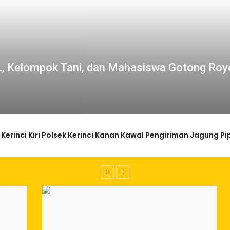
PL, Kelompok Tani, dan Mahasiswa Gotong Roy
sa Baru Kampar Disidak Polisi, Pemilik Langsung Hentikan Akti
an: Selamat kepada 12 Pejabat JPTP Lampung Selatan
pung Akan Temu Karya pada Tanggal 7 dan 8 Agustus 2026
Pimpin Karang Taruna Lampung
pa Tulangan Besi, Proyek Jalan Rp190 Juta di Pandau Jaya J