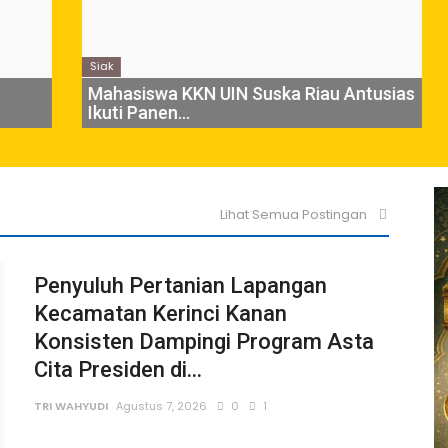
ekon Srimenanti Diharapkan Selesai Melalui Musyawarah.
raan Bagi Kaum Muda untuk Lampung Yang Maju
Siak
Si
ro ke Komisi Informasi, Tuntut Keterbukaan Penanganan Ban
Mahasiswa KKN UIN Suska Riau Antusias
Po
Ikuti Panen...
Ka
ne Orang Tua, Pria di Perhentian Raja Diringkus Polisi
 Kerinci Kanan Perkenalkan Pentingnya Ketahanan Pangan kep
Lihat Semua Postingan
Penyuluh Pertanian Lapangan
Kecamatan Kerinci Kanan
Konsisten Dampingi Program Asta
: Pers sebagai Penjaga Api Kemerdekaan
Cita Presiden di...
TRI WAHYUDI
Agustus 7, 2026
0
1