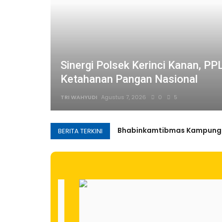
ak,
Sinergi Polsek Kerinci Kanan, P
Ketahanan Pangan Nasional
TRI WAHYUDI
Agustus 7, 2026
0
5
1
BERITA TERKINI
2
3
Galian C Diduga Ilegal di De
4
DPD For- WIN Lampung Selat
5
Karang Taruna Provinsi Lam
6
Ketum For-WIN Dukung WFS 
7
Ketebalan 13 Sentimeter Tan