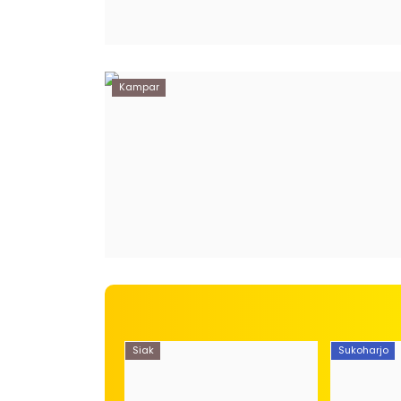
Kampar
Siak
Sukoharjo