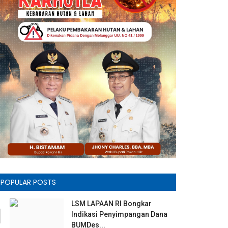
POPULAR POSTS
o
Pekanbaru
Siak
LSM LAPAAN RI Bongkar
1
Indikasi Penyimpangan Dana
BUMDes...