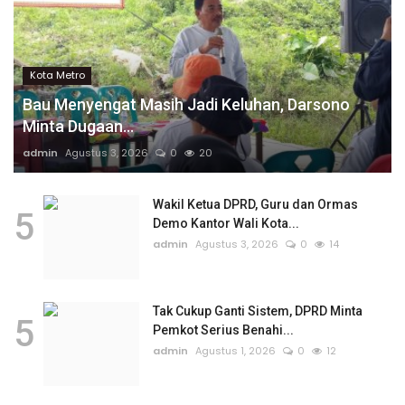
Kota Metro
Bau Menyengat Masih Jadi Keluhan, Darsono
Minta Dugaan...
admin
Agustus 3, 2026
0
20
Wakil Ketua DPRD, Guru dan Ormas
5
Demo Kantor Wali Kota...
admin
Agustus 3, 2026
0
14
Tak Cukup Ganti Sistem, DPRD Minta
5
Pemkot Serius Benahi...
admin
Agustus 1, 2026
0
12