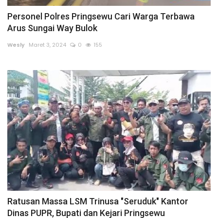
Personel Polres Pringsewu Cari Warga Terbawa
Sumsel
Arus Sungai Way Bulok
Kalbar
Wesly
Maret 3, 2024
0
155
Sumut
News
Jawa Barat
Riau
Bisnis
Jambi
Ratusan Massa LSM Trinusa "Seruduk" Kantor
Dinas PUPR, Bupati dan Kejari Pringsewu
Kaltim