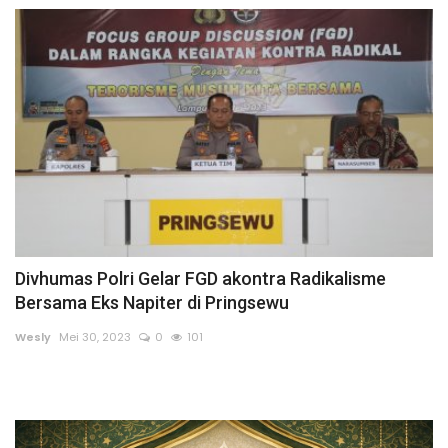
Gallery
Politik
Daerah
Sumbar
Kepri
Pariwisata
Divhumas Polri Gelar FGD akontra Radikalisme
Bersama Eks Napiter di Pringsewu
Sulawesi Utara (Sulut)
Wesly
Mei 30, 2023
0
101
Pendidikan
Opini