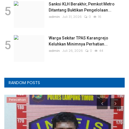
Sanksi KLH Berakhir, Pemkot Metro
5
Ditantang Buktikan Pengelolaan...
admin
Juli 31, 2026
0
16
Warga Sekitar TPAS Karangrejo
5
Keluhkan Minimnya Perhatian...
admin
Juli 26, 2026
0
44
RANDOM POSTS
Pelecehan