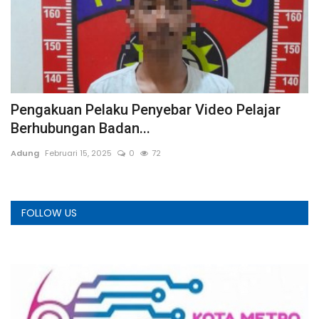
Pengakuan Pelaku Penyebar Video Pelajar
K
Berhubungan Badan...
P
Adung
Februari 15, 2025
0
72
a
FOLLOW US