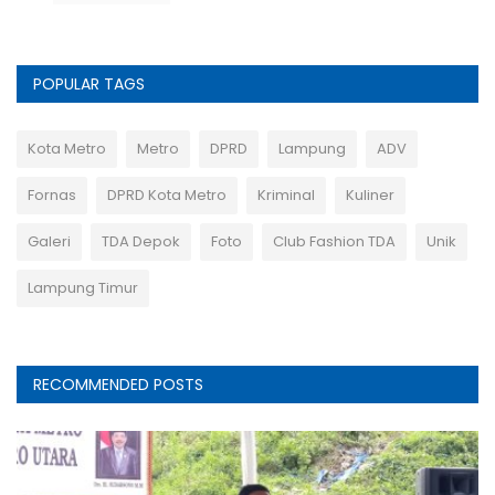
POPULAR TAGS
Kota Metro
Metro
DPRD
Lampung
ADV
Fornas
DPRD Kota Metro
Kriminal
Kuliner
Galeri
TDA Depok
Foto
Club Fashion TDA
Unik
Lampung Timur
RECOMMENDED POSTS