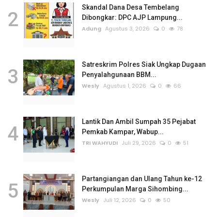
Skandal Dana Desa Tembelang
2
Dibongkar: DPC AJP Lampung...
Adung
Agustus 3, 2026
0
78
Satreskrim Polres Siak Ungkap Dugaan
3
Penyalahgunaan BBM...
Wesly
Agustus 1, 2026
0
66
Lantik Dan Ambil Sumpah 35 Pejabat
4
Pemkab Kampar, Wabup...
TRI WAHYUDI
Juli 29, 2026
0
51
Partangiangan dan Ulang Tahun ke-12
5
Perkumpulan Marga Sihombing...
Wesly
Juli 12, 2026
0
50