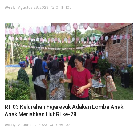
Wesly
Agustus 28, 2023
0
108
Dunia
Artikel
Ekonomi
Olahraga
Hukum
Nasional
RT 03 Kelurahan Fajaresuk Adakan Lomba Anak-
Otomotif
Anak Meriahkan Hut RI ke-78
Umum
Wesly
Agustus 17, 2023
0
102