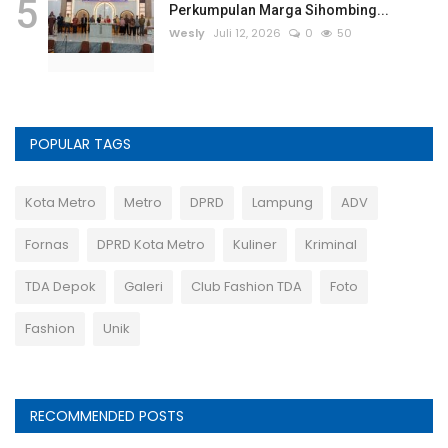
5
Perkumpulan Marga Sihombing...
Wesly
Juli 12, 2026
0
50
POPULAR TAGS
Kota Metro
Metro
DPRD
Lampung
ADV
Fornas
DPRD Kota Metro
Kuliner
Kriminal
TDA Depok
Galeri
Club Fashion TDA
Foto
Fashion
Unik
RECOMMENDED POSTS