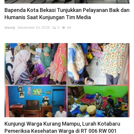
Bapenda Kota Bekasi Tunjukkan Pelayanan Baik dan
Sumsel
Humanis Saat Kunjungan Tim Media
Kalbar
Wesly
Desember 23, 2025
0
44
Sumut
News
Jawa Barat
Riau
Bisnis
Jambi
Kunjungi Warga Kurang Mampu, Lurah Kotabaru
Pemeriksa Kesehatan Warga di RT 006 RW 001
Kaltim