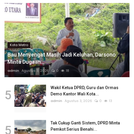
Kota Metro
Bau Menyengat Masih Jadi Keluhan, Darsono
Minta Dugaan...
admin
Agustus 3, 2026
0
18
Wakil Ketua DPRD, Guru dan Ormas
5
Demo Kantor Wali Kota...
admin
Agustus 3, 2026
0
13
Tak Cukup Ganti Sistem, DPRD Minta
5
Pemkot Serius Benahi...