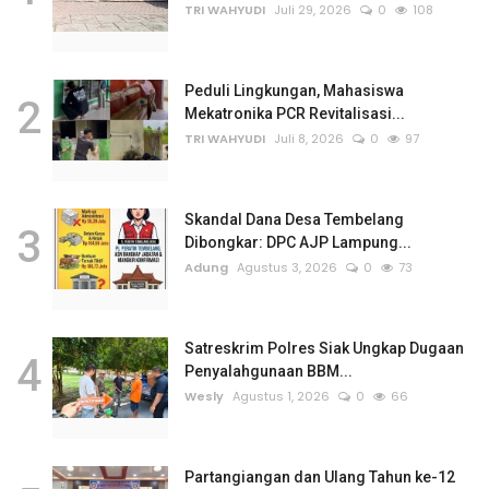
TRI WAHYUDI
Juli 29, 2026
0
108
Peduli Lingkungan, Mahasiswa
2
Mekatronika PCR Revitalisasi...
TRI WAHYUDI
Juli 8, 2026
0
97
Skandal Dana Desa Tembelang
3
Dibongkar: DPC AJP Lampung...
Adung
Agustus 3, 2026
0
73
Satreskrim Polres Siak Ungkap Dugaan
4
Penyalahgunaan BBM...
Wesly
Agustus 1, 2026
0
66
Partangiangan dan Ulang Tahun ke-12