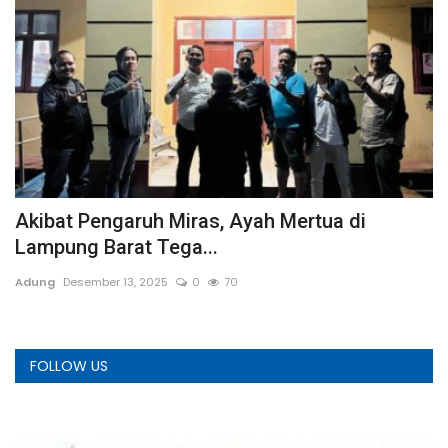
si
Akibat Pengaruh Miras, Ayah Mertua di
S
Lampung Barat Tega...
L
Adung
Desember 13, 2025
0
70
We
FOLLOW US