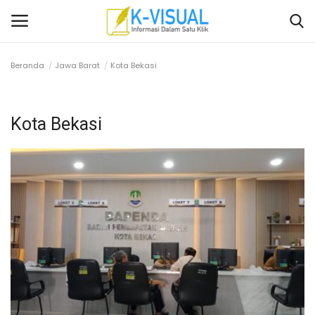
Beranda
Jawa Barat
Kota Bekasi
Login
Daftar
Kota Bekasi
Beranda
Contact
Banten
Yogyakarta
Banten
Solo Raya