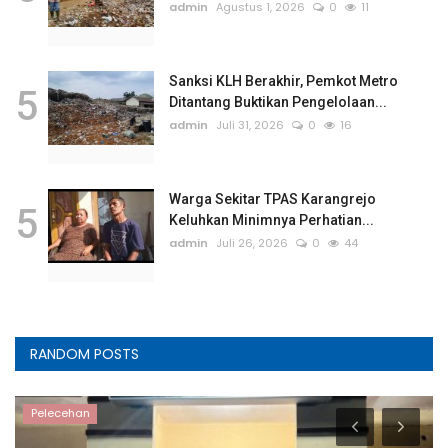
admin
Agustus 1, 2026
0
11
Sanksi KLH Berakhir, Pemkot Metro
5
Ditantang Buktikan Pengelolaan...
admin
Juli 31, 2026
0
16
Warga Sekitar TPAS Karangrejo
5
Keluhkan Minimnya Perhatian...
admin
Juli 26, 2026
0
44
RANDOM POSTS
Pelecehan