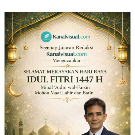
Gallery
Politik
Daerah
Sumbar
Kepri
Pariwisata
Sulawesi Utara (Sulut)
Pendidikan
Opini