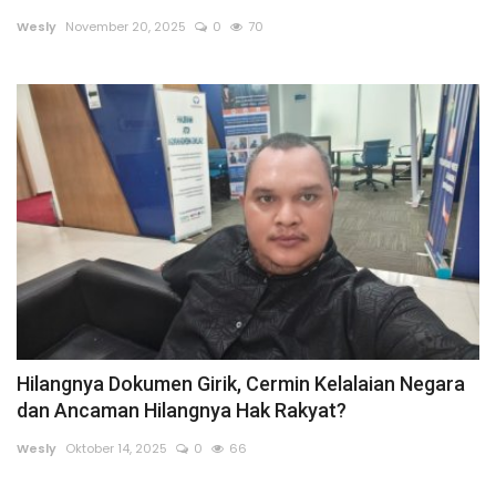
Wesly
November 20, 2025
0
70
Dunia
Artikel
Ekonomi
Olahraga
Hukum
Nasional
Hilangnya Dokumen Girik, Cermin Kelalaian Negara
Otomotif
dan Ancaman Hilangnya Hak Rakyat?
Umum
Wesly
Oktober 14, 2025
0
66