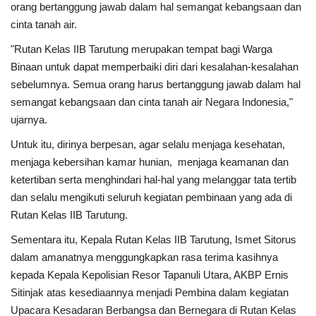
orang bertanggung jawab dalam hal semangat kebangsaan dan
cinta tanah air.
Dunia
"Rutan Kelas IIB Tarutung merupakan tempat bagi Warga
Binaan untuk dapat memperbaiki diri dari kesalahan-kesalahan
Artikel
sebelumnya. Semua orang harus bertanggung jawab dalam hal
semangat kebangsaan dan cinta tanah air Negara Indonesia,"
Ekonomi
ujarnya.
Olahraga
Untuk itu, dirinya berpesan, agar selalu menjaga kesehatan,
menjaga kebersihan kamar hunian, menjaga keamanan dan
Hukum
ketertiban serta menghindari hal-hal yang melanggar tata tertib
dan selalu mengikuti seluruh kegiatan pembinaan yang ada di
Nasional
Rutan Kelas IIB Tarutung.
Sementara itu, Kepala Rutan Kelas IIB Tarutung, Ismet Sitorus
Otomotif
dalam amanatnya menggungkapkan rasa terima kasihnya
kepada Kepala Kepolisian Resor Tapanuli Utara, AKBP Ernis
Umum
Sitinjak atas kesediaannya menjadi Pembina dalam kegiatan
Upacara Kesadaran Berbangsa dan Bernegara di Rutan Kelas