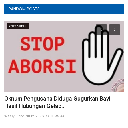
RANDOM POSTS
Way Kanan
Oknum Pengusaha Diduga Gugurkan Bayi
R
Hasil Hubungan Gelap...
T
Wesly
Februari 12, 2026
0
33
We