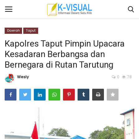
Daerah
Taput
Login
Daftar
Kapolres Taput Pimpin Upacara
Kesadaran Berbangsa dan
Beranda
Bernegara di Rutan Tarutung
Contact
Wesly
0
78
Banten
Yogyakarta
Banten
Solo Raya