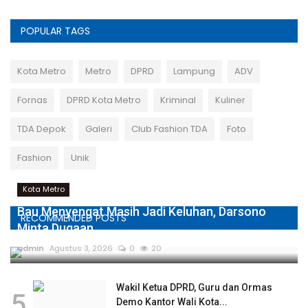
POPULAR TAGS
Kota Metro
Metro
DPRD
Lampung
ADV
Fornas
DPRD Kota Metro
Kriminal
Kuliner
TDA Depok
Galeri
Club Fashion TDA
Foto
Fashion
Unik
Kota Metro
Bau Menyengat Masih Jadi Keluhan, Darsono
RECOMMENDED POSTS
Minta Dugaan...
admin
Agustus 3, 2026
0
20
Wakil Ketua DPRD, Guru dan Ormas
5
Demo Kantor Wali Kota...