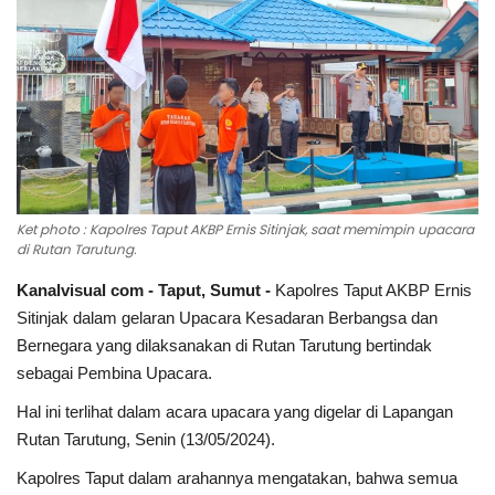
Sumsel
Kalbar
Sumut
News
Ket photo : Kapolres Taput AKBP Ernis Sitinjak, saat memimpin upacara
di Rutan Tarutung.
Jawa Barat
Kanalvisual com - Taput, Sumut -
Kapolres Taput AKBP Ernis
Sitinjak dalam gelaran Upacara Kesadaran Berbangsa dan
Riau
Bernegara yang dilaksanakan di Rutan Tarutung bertindak
sebagai Pembina Upacara.
Bisnis
Hal ini terlihat dalam acara upacara yang digelar di Lapangan
Jambi
Rutan Tarutung, Senin (13/05/2024).
Kapolres Taput dalam arahannya mengatakan, bahwa semua
Kaltim