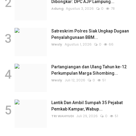
2
Dibongkar: DPC AJP Lampung...
Adung
Agustus 3, 2026
0
78
Satreskrim Polres Siak Ungkap Dugaan
3
Penyalahgunaan BBM...
Wesly
Agustus 1, 2026
0
66
Partangiangan dan Ulang Tahun ke-12
4
Perkumpulan Marga Sihombing...
Wesly
Juli 12, 2026
0
51
Lantik Dan Ambil Sumpah 35 Pejabat
5
Pemkab Kampar, Wabup...
TRI WAHYUDI
Juli 29, 2026
0
51