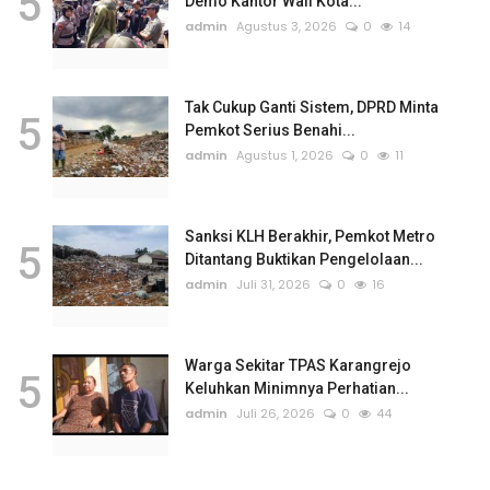
5
Demo Kantor Wali Kota...
admin
Agustus 3, 2026
0
14
Tak Cukup Ganti Sistem, DPRD Minta
5
Pemkot Serius Benahi...
admin
Agustus 1, 2026
0
11
Sanksi KLH Berakhir, Pemkot Metro
5
Ditantang Buktikan Pengelolaan...
admin
Juli 31, 2026
0
16
Warga Sekitar TPAS Karangrejo
5
Keluhkan Minimnya Perhatian...
admin
Juli 26, 2026
0
44