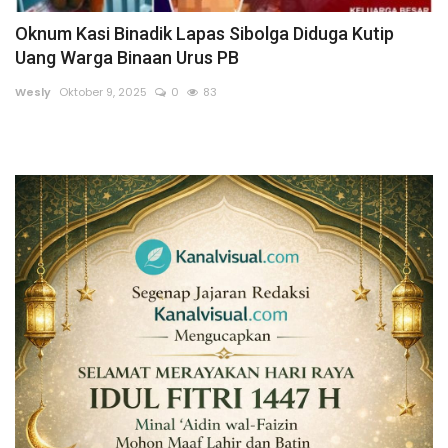
Oknum Kasi Binadik Lapas Sibolga Diduga Kutip
Sumsel
Uang Warga Binaan Urus PB
Kalbar
Wesly
Oktober 9, 2025
0
83
Sumut
News
Jawa Barat
Riau
Bisnis
Jambi
Kaltim