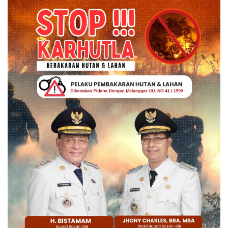
Gallery
Politik
Daerah
Sumbar
Kepri
Pariwisata
Sulawesi Utara (Sulut)
Pendidikan
Opini