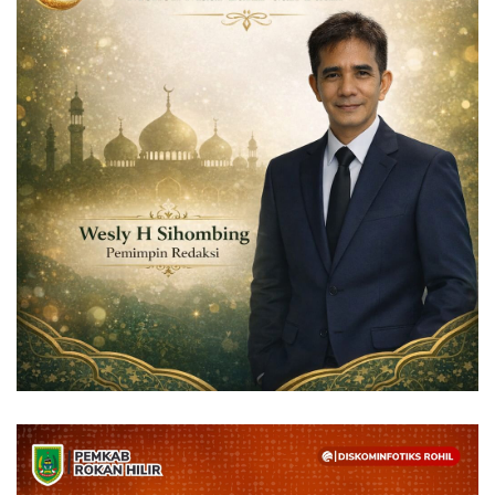
Dunia
Artikel
Ekonomi
Olahraga
Hukum
Nasional
Otomotif
Umum