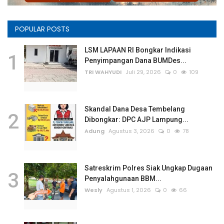
Rubrik
POPULAR POSTS
Lampung
LSM LAPAAN RI Bongkar Indikasi
1
Penyimpangan Dana BUMDes...
TRI WAHYUDI
Juli 29, 2026
0
109
Skandal Dana Desa Tembelang
2
Dibongkar: DPC AJP Lampung...
Adung
Agustus 3, 2026
0
78
Satreskrim Polres Siak Ungkap Dugaan
3
Penyalahgunaan BBM...
Wesly
Agustus 1, 2026
0
66