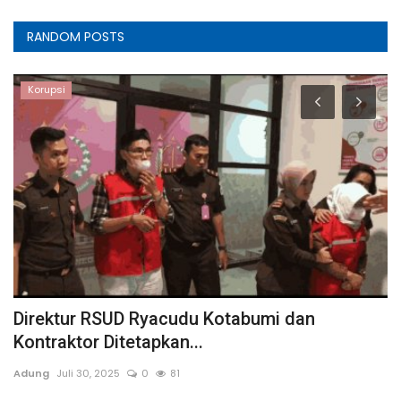
RANDOM POSTS
Korupsi
i
Direktur RSUD Ryacudu Kotabumi dan
T
Kontraktor Ditetapkan...
K
Adung
Juli 30, 2025
0
81
A