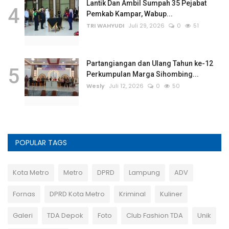
Lantik Dan Ambil Sumpah 35 Pejabat
4
Pemkab Kampar, Wabup...
TRI WAHYUDI
Juli 29, 2026
0
51
Partangiangan dan Ulang Tahun ke-12
5
Perkumpulan Marga Sihombing...
Wesly
Juli 12, 2026
0
50
POPULAR TAGS
Kota Metro
Metro
DPRD
Lampung
ADV
Fornas
DPRD Kota Metro
Kriminal
Kuliner
Galeri
TDA Depok
Foto
Club Fashion TDA
Unik