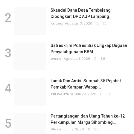
Skandal Dana Desa Tembelang
2
Dibongkar: DPC AJP Lampung...
Adung
Agustus 3, 2026
0
78
Satreskrim Polres Siak Ungkap Dugaan
3
Penyalahgunaan BBM...
Wesly
Agustus 1, 2026
0
66
Lantik Dan Ambil Sumpah 35 Pejabat
4
Pemkab Kampar, Wabup...
TRI WAHYUDI
Juli 29, 2026
0
51
Partangiangan dan Ulang Tahun ke-12
5
Perkumpulan Marga Sihombing...
Wesly
Juli 12, 2026
0
50