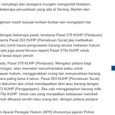
uk menyikapi dan sesegera mungkin mengambil tindakan,
di beberapa perusahaan yang ada di Serang, Banten dan
ungkinan masih banyak korban-korban lain mengalami hal
t dengan beberapa pasal, terutama Pasal 378 KUHP (Penipuan)
, serta Pasal 263 KUHP (Pemalsuan Surat) jika melibatkan
an) untuk kasus penguasaan barang secara melawan hukum.
an ada juga pasal khusus seperti Pasal 379a KUHP untuk
 tanpa bayar penuh.
pada, Pasal 378 KUHP (Penipuan): Mengatur pidana bagi
R
ohongan, atau memakai nama/martabat palsu untuk
melawan hukum, menggerakkan orang lain menyerahkan barang,
ara paling lama 4 tahun. Pasal 263 KUHP (Pemalsuan Surat):
au dokumen lain untuk mendapatkan tiket atau barang dengan
372 KUHP (Penggelapan): Jika calo menggelapkan barang milik
379a KUHP: Untuk calo yang menjadikan kebiasaan membeli
tuk dikuasai sendiri atau orang lain, dengan pidana penjara
asan Aparat Penegak Hukum (APH) khususnya jajaran Polres