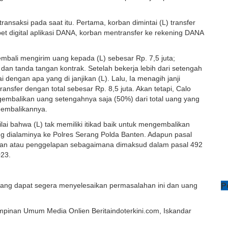
transaksi pada saat itu. Pertama, korban dimintai (L) transfer
pet digital aplikasi DANA, korban mentransfer ke rekening DANA
bali mengirim uang kepada (L) sebesar Rp. 7,5 juta;
dan tanda tangan kontrak. Setelah bekerja lebih dari setengah
i dengan apa yang di janjikan (L). Lalu, Ia menagih janji
nsfer dengan total sebesar Rp. 8,5 juta. Akan tetapi, Calo
mengembalikan uang setengahnya saja (50%) dari total uang yang
gembalikannya.
lai bahwa (L) tak memiliki itikad baik untuk mengembalikan
g dialaminya ke Polres Serang Polda Banten. Adapun pasal
 dan atau penggelapan sebagaimana dimaksud dalam pasal 492
23.
P
erang dapat segera menyelesaikan permasalahan ini dan uang
mpinan Umum Media Onlien Beritaindoterkini.com, Iskandar