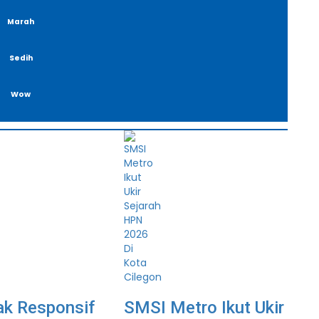
Marah
Sedih
Wow
ak Responsif
SMSI Metro Ikut Ukir