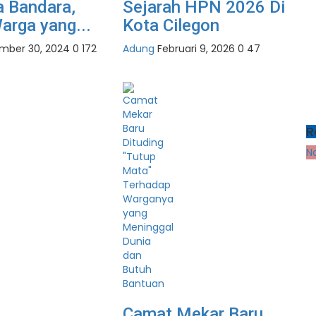
a Bandara,
Sejarah HPN 2026 Di
arga yang...
Kota Cilegon
mber 30, 2024
0
172
Adung
Februari 9, 2026
0
47
R
N
Camat Mekar Baru