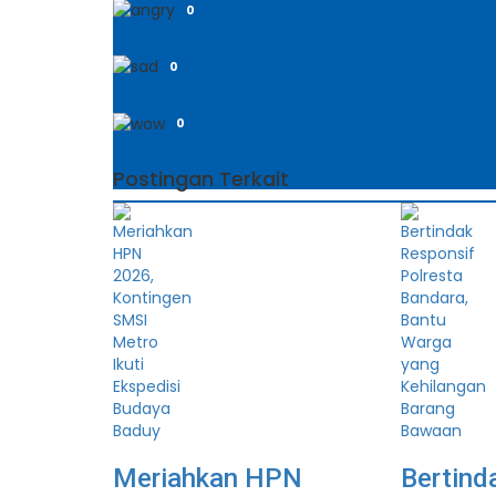
0
0
0
Postingan Terkait
Meriahkan HPN
Bertind