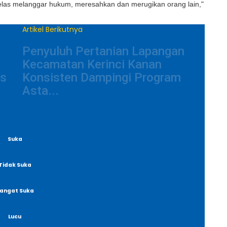
elas melanggar hukum, meresahkan dan merugikan orang lain,"
Artikel Berikutnya
Penyuluh Pertanian Lapangan
Kecamatan Kerinci Kanan
ks
Konsisten Dampingi Program
Asta...
Suka
Tidak Suka
angat Suka
Lucu