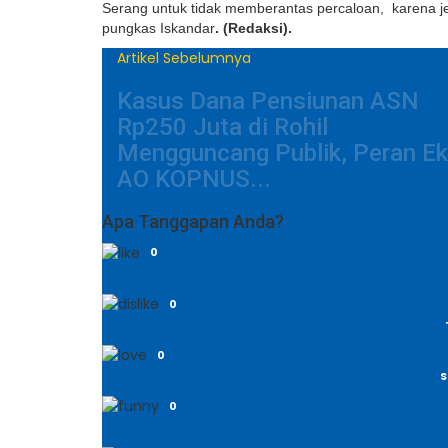
Serang untuk tidak memberantas percaloan, karena j
pungkas Iskandar
. (Redaksi).
Artikel Sebelumnya
Kasus Dana Pensiunan ASN
Rp250 Juta di Rohil
Mengguncang Publik, Peran E
AO KOPNUS...
Apa Tanggapan Anda?
0
0
0
S
0