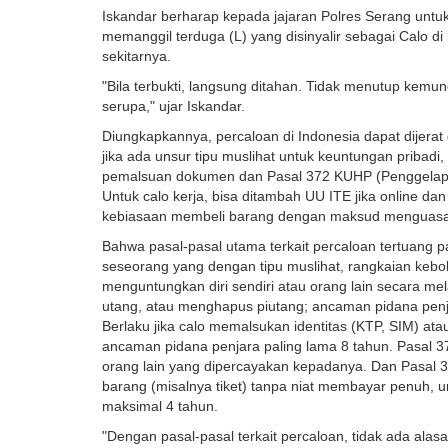
Iskandar berharap kepada jajaran Polres Serang unt
memanggil terduga (L) yang disinyalir sebagai Calo 
sekitarnya.
"Bila terbukti, langsung ditahan. Tidak menutup kem
serupa," ujar Iskandar.
Diungkapkannya, percaloan di Indonesia dapat dijera
jika ada unsur tipu muslihat untuk keuntungan pribadi
pemalsuan dokumen dan Pasal 372 KUHP (Penggelap
Untuk calo kerja, bisa ditambah UU ITE jika online d
kebiasaan membeli barang dengan maksud menguasai
Bahwa pasal-pasal utama terkait percaloan tertuang 
seseorang yang dengan tipu muslihat, rangkaian keb
menguntungkan diri sendiri atau orang lain secara 
utang, atau menghapus piutang; ancaman pidana penj
Berlaku jika calo memalsukan identitas (KTP, SIM) at
ancaman pidana penjara paling lama 8 tahun. Pasal 
orang lain yang dipercayakan kepadanya. Dan Pasal 
barang (misalnya tiket) tanpa niat membayar penuh, un
maksimal 4 tahun.
"Dengan pasal-pasal terkait percaloan, tidak ada al