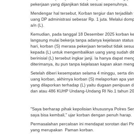
pekerjaan yang dijanjikan tidak sesuai sepenuhnya.
Mendengar hal tersebut, Korban tergiur dan terjadilah 
uang DP administrasi sebesar Rp. 1 juta. Melalui dom
a/n (L).
Kemudian, pada tanggal 18 Desember 2025 korban kem
langsung mulai bekerja tanpa adanya kejelasan status 
hari, korban (S) merasa pekerjaan tersebut tidak sesua
kepada (L) untuk mengembalikan uang yang sudah ditra
berinisial (L) tersebut ingkar janji. Ia hanya dapat 
diterimanya, itu pun tanpa kejelasan kapan akan men
Setelah diberi kesempatan selama 4 minggu, serta dini
uang korban, akhirnya korban (S) melaporkan apa yan
yang dilaporkan terhadap (L) yaitu dugaan penipuan
dan atau 486 KUHP Undang-Undang RI No.1 tahun 20
"Saya berharap pihak kepolisian khususnya Polres S
saya bisa kembali," ujar korban dengan penuh harap.
Permasalahan percaloan ini mendapat sorotan dari Pi
yang merupakan Paman korban.