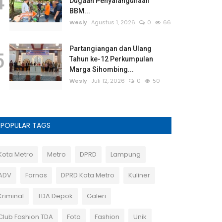
4
Dugaan Penyalahgunaan
BBM...
Wesly
Agustus 1, 2026
0
66
Partangiangan dan Ulang
5
Tahun ke-12 Perkumpulan
Marga Sihombing...
Wesly
Juli 12, 2026
0
50
POPULAR TAGS
Kota Metro
Metro
DPRD
Lampung
ADV
Fornas
DPRD Kota Metro
Kuliner
Kriminal
TDA Depok
Galeri
Club Fashion TDA
Foto
Fashion
Unik