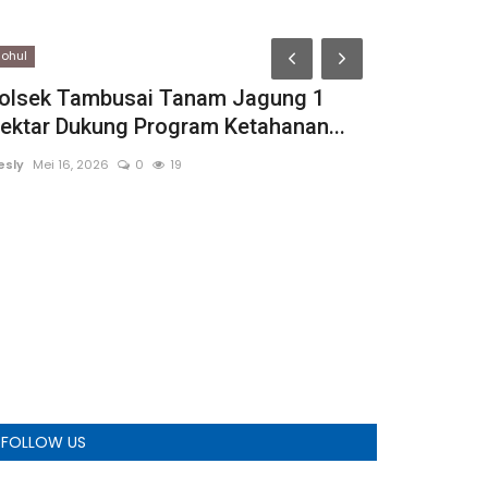
Lampung Sela
ohul
olsek Tambusai Tanam Jagung 1
ektar Dukung Program Ketahanan...
esly
Mei 16, 2026
0
19
Jalankan Ek
Lampung Se
Adung
Maret 9, 
FOLLOW US