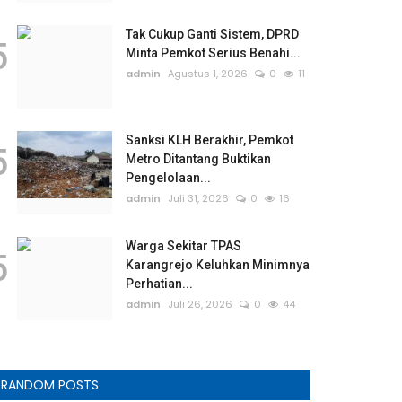
Tak Cukup Ganti Sistem, DPRD
5
Minta Pemkot Serius Benahi...
admin
Agustus 1, 2026
0
11
Sanksi KLH Berakhir, Pemkot
5
Metro Ditantang Buktikan
Pengelolaan...
admin
Juli 31, 2026
0
16
Warga Sekitar TPAS
5
Karangrejo Keluhkan Minimnya
Perhatian...
admin
Juli 26, 2026
0
44
RANDOM POSTS