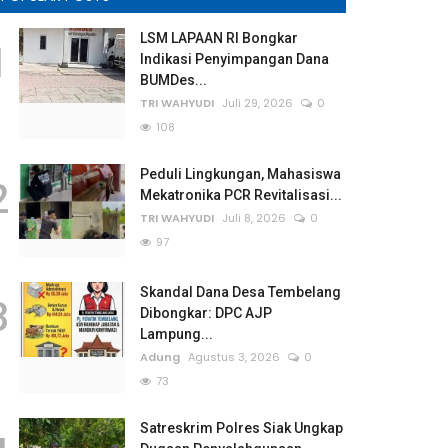
LSM LAPAAN RI Bongkar
1
Indikasi Penyimpangan Dana
BUMDes...
TRI WAHYUDI
Juli 29, 2026
0
108
Peduli Lingkungan, Mahasiswa
2
Mekatronika PCR Revitalisasi...
TRI WAHYUDI
Juli 8, 2026
0
97
Skandal Dana Desa Tembelang
3
Dibongkar: DPC AJP
Lampung...
Adung
Agustus 3, 2026
0
73
Satreskrim Polres Siak Ungkap