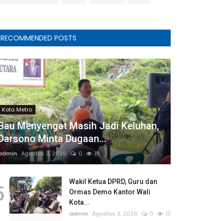
RECOMMENDED POSTS
Kota Metro
Bau Menyengat Masih Jadi Keluhan,
Darsono Minta Dugaan...
admin
Agustus 3, 2026
0
18
Wakil Ketua DPRD, Guru dan
5
Ormas Demo Kantor Wali
Kota...
admin
Agustus 3, 2026
0
13