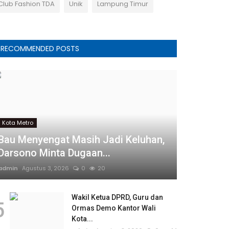
Club Fashion TDA
Unik
Lampung Timur
RECOMMENDED POSTS
Kota Metro
Bau Menyengat Masih Jadi Keluhan,
Darsono Minta Dugaan...
admin
Agustus 3, 2026
0
20
Wakil Ketua DPRD, Guru dan
5
Ormas Demo Kantor Wali
Kota...