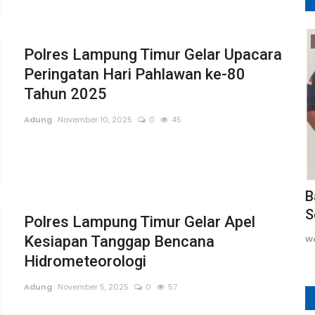
Pekanbaru
Polres Lampung Timur Gelar Upacara
Peringatan Hari Pahlawan ke-80
Tahun 2025
Adung
November 10, 2025
0
45
 Umbul
XCMG Luncurkan Ekskavator G Series
B
di Kota Pekanbaru, Hadirkan...
S
Polres Lampung Timur Gelar Apel
Kesiapan Tanggap Bencana
Adung
April 24, 2025
0
87
W
Hidrometeorologi
Adung
November 5, 2025
0
57