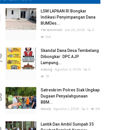
LSM LAPAAN RI Bongkar
1
Indikasi Penyimpangan Dana
BUMDes...
TRI WAHYUDI
Juli 29, 2026
0
109
Skandal Dana Desa Tembelang
2
Dibongkar: DPC AJP
Lampung...
Adung
Agustus 3, 2026
0
78
Satreskrim Polres Siak Ungkap
3
Dugaan Penyalahgunaan
BBM...
Wesly
Agustus 1, 2026
0
66
Lantik Dan Ambil Sumpah 35