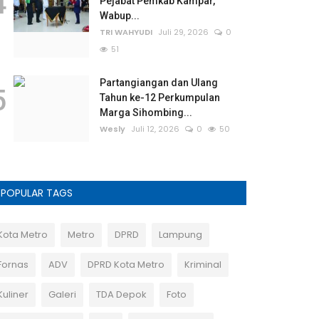
4
Pejabat Pemkab Kampar,
Wabup...
TRI WAHYUDI
Juli 29, 2026
0
51
Partangiangan dan Ulang
5
Tahun ke-12 Perkumpulan
Marga Sihombing...
Wesly
Juli 12, 2026
0
50
POPULAR TAGS
Kota Metro
Metro
DPRD
Lampung
Fornas
ADV
DPRD Kota Metro
Kriminal
Kuliner
Galeri
TDA Depok
Foto