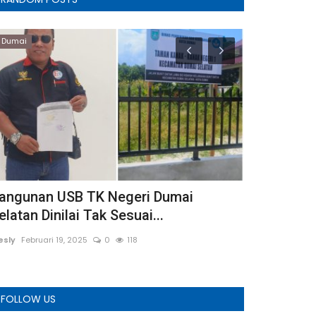
Dumai
Inhu
angunan USB TK Negeri Dumai
Reses l An
elatan Dinilai Tak Sesuai...
Tahun 2025 
esly
Februari 19, 2025
0
118
Wesly
Februari 1
FOLLOW US