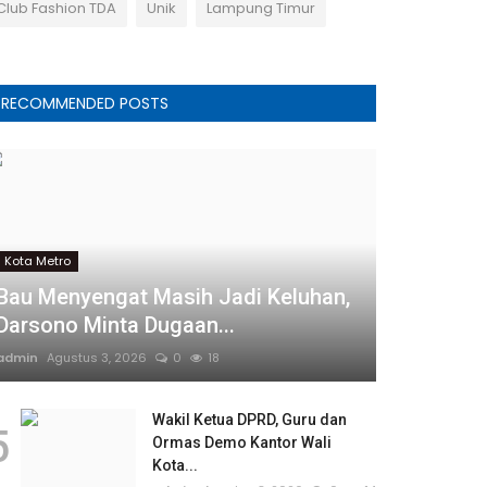
Club Fashion TDA
Unik
Lampung Timur
RECOMMENDED POSTS
Kota Metro
Bau Menyengat Masih Jadi Keluhan,
Darsono Minta Dugaan...
admin
Agustus 3, 2026
0
18
Wakil Ketua DPRD, Guru dan
5
Ormas Demo Kantor Wali
Kota...