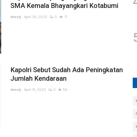
SMA Kemala Bhayangkari Kotabumi
Wesly
April 30, 2023
0
71
Kapolri Sebut Sudah Ada Peningkatan
Jumlah Kendaraan
Wesly
April 15, 2023
0
56