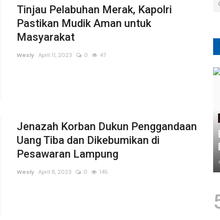
Tinjau Pelabuhan Merak, Kapolri
Pastikan Mudik Aman untuk
Masyarakat
Wesly
April 11, 2023
0
47
Jenazah Korban Dukun Penggandaan
Uang Tiba dan Dikebumikan di
Pesawaran Lampung
Wesly
April 8, 2023
0
145