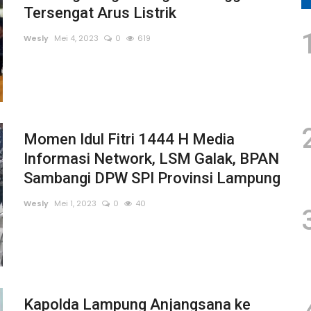
Tersengat Arus Listrik
Wesly
Mei 4, 2023
0
619
Momen Idul Fitri 1444 H Media
Informasi Network, LSM Galak, BPAN
Sambangi DPW SPI Provinsi Lampung
Wesly
Mei 1, 2023
0
40
Kapolda Lampung Anjangsana ke