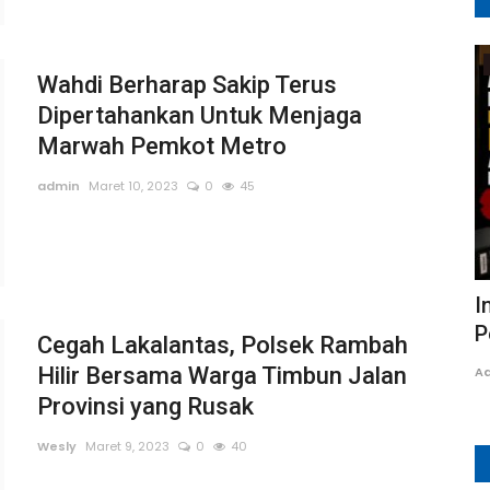
Lampung
Wahdi Berharap Sakip Terus
Dipertahankan Untuk Menjaga
Marwah Pemkot Metro
admin
Maret 10, 2023
0
45
lsek
Dari Tatar Sunda untuk Indonesia:
I
Kemerdekaan, Perjuangan,...
P
Cegah Lakalantas, Polsek Rambah
Hilir Bersama Warga Timbun Jalan
Adung
Agustus 4, 2026
0
36
A
Provinsi yang Rusak
Wesly
Maret 9, 2023
0
40