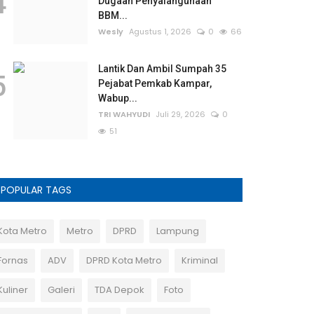
4
Dugaan Penyalahgunaan
BBM...
Wesly
Agustus 1, 2026
0
66
Lantik Dan Ambil Sumpah 35
5
Pejabat Pemkab Kampar,
Wabup...
TRI WAHYUDI
Juli 29, 2026
0
51
POPULAR TAGS
Kota Metro
Metro
DPRD
Lampung
Fornas
ADV
DPRD Kota Metro
Kriminal
Kuliner
Galeri
TDA Depok
Foto