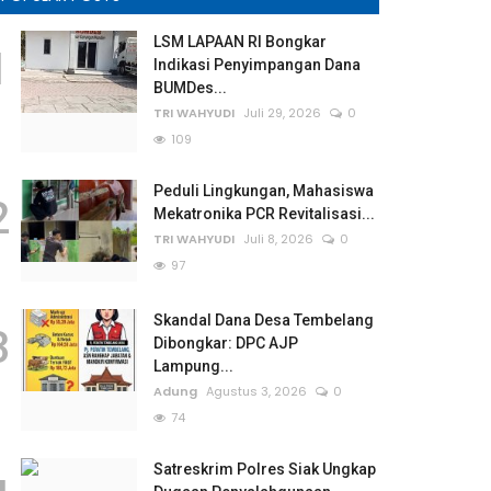
LSM LAPAAN RI Bongkar
1
Indikasi Penyimpangan Dana
BUMDes...
TRI WAHYUDI
Juli 29, 2026
0
109
Peduli Lingkungan, Mahasiswa
2
Mekatronika PCR Revitalisasi...
TRI WAHYUDI
Juli 8, 2026
0
97
Skandal Dana Desa Tembelang
3
Dibongkar: DPC AJP
Lampung...
Adung
Agustus 3, 2026
0
74
Satreskrim Polres Siak Ungkap