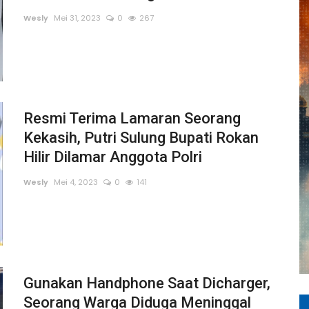
Wesly
Mei 31, 2023
0
267
Resmi Terima Lamaran Seorang
Kekasih, Putri Sulung Bupati Rokan
Hilir Dilamar Anggota Polri
Wesly
Mei 4, 2023
0
141
Gunakan Handphone Saat Dicharger,
Seorang Warga Diduga Meninggal