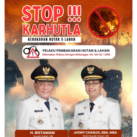
Gallery
Politik
Daerah
Sumbar
Kepri
Pariwisata
Sulawesi Utara (Sulut)
Pendidikan
Opini