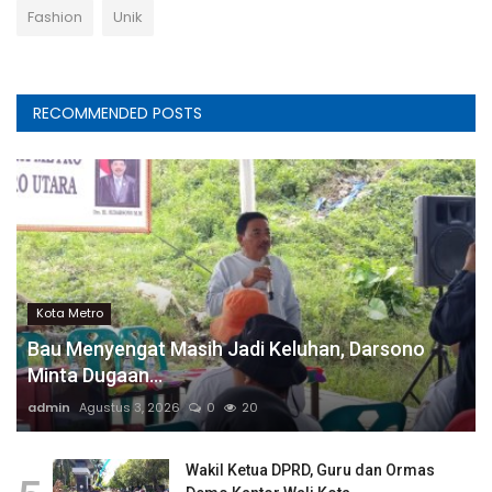
Fashion
Unik
RECOMMENDED POSTS
Kota Metro
Bau Menyengat Masih Jadi Keluhan, Darsono
Minta Dugaan...
admin
Agustus 3, 2026
0
20
Wakil Ketua DPRD, Guru dan Ormas