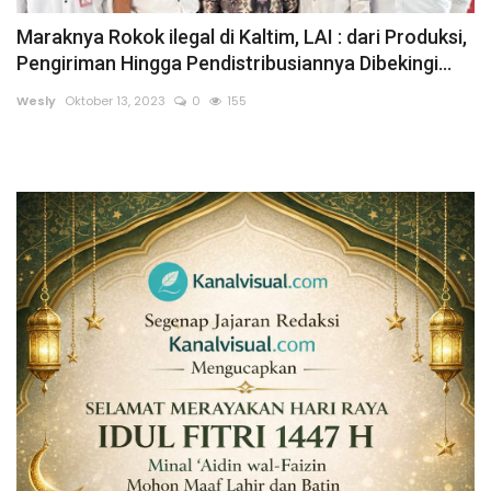
Maraknya Rokok ilegal di Kaltim, LAI : dari Produksi,
Sumsel
Pengiriman Hingga Pendistribusiannya Dibekingi...
Kalbar
Wesly
Oktober 13, 2023
0
155
Sumut
News
Jawa Barat
Riau
Bisnis
Jambi
Kaltim