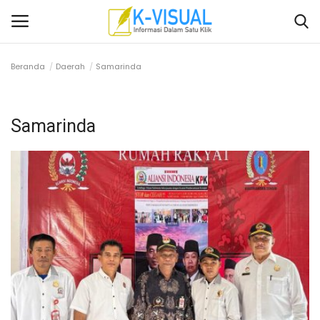
Beranda
Daerah
Samarinda
Login
Daftar
Samarinda
Beranda
Contact
Banten
Yogyakarta
Banten
Solo Raya