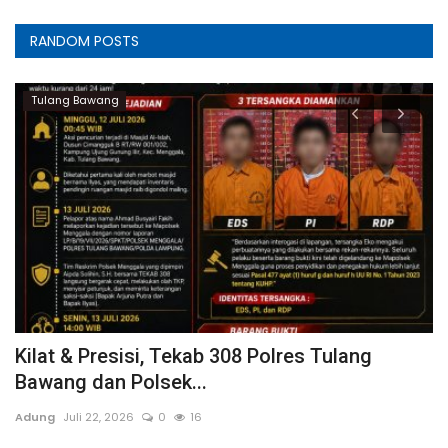
RANDOM POSTS
Tulang Bawang
Kilat & Presisi, Tekab 308 Polres Tulang
K
Bawang dan Polsek...
K
Adung
Juli 22, 2026
0
16
A