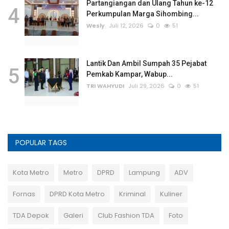
Partangiangan dan Ulang Tahun ke-12
4
Perkumpulan Marga Sihombing...
Wesly
Juli 12, 2026
0
51
Lantik Dan Ambil Sumpah 35 Pejabat
5
Pemkab Kampar, Wabup...
TRI WAHYUDI
Juli 29, 2026
0
51
POPULAR TAGS
Kota Metro
Metro
DPRD
Lampung
ADV
Fornas
DPRD Kota Metro
Kriminal
Kuliner
TDA Depok
Galeri
Club Fashion TDA
Foto