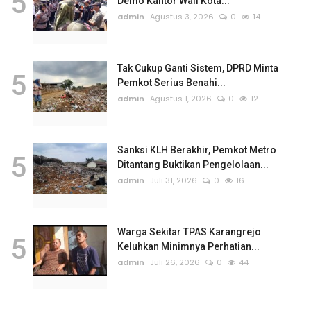
5
Demo Kantor Wali Kota...
admin
Agustus 3, 2026
0
14
Tak Cukup Ganti Sistem, DPRD Minta
5
Pemkot Serius Benahi...
admin
Agustus 1, 2026
0
12
Sanksi KLH Berakhir, Pemkot Metro
5
Ditantang Buktikan Pengelolaan...
admin
Juli 31, 2026
0
16
Warga Sekitar TPAS Karangrejo
5
Keluhkan Minimnya Perhatian...
admin
Juli 26, 2026
0
44