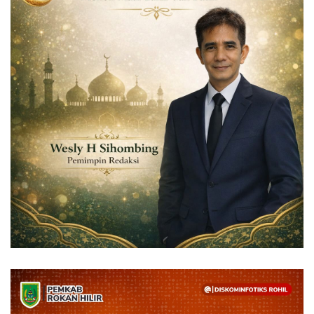
Dunia
Artikel
Ekonomi
Olahraga
Hukum
Nasional
Otomotif
Umum