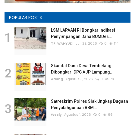
Rubrik
POPULAR POSTS
Lampung
LSM LAPAAN RI Bongkar Indikasi
1
Penyimpangan Dana BUMDes...
TRI WAHYUDI
Juli 29, 2026
0
114
Skandal Dana Desa Tembelang
2
Dibongkar: DPC AJP Lampung...
Adung
Agustus 3, 2026
0
78
Satreskrim Polres Siak Ungkap Dugaan
3
Penyalahgunaan BBM...
Wesly
Agustus 1, 2026
0
66