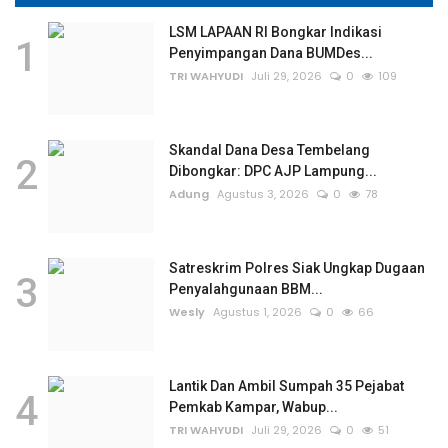
LSM LAPAAN RI Bongkar Indikasi
1
Penyimpangan Dana BUMDes...
TRI WAHYUDI
Juli 29, 2026
0
109
Skandal Dana Desa Tembelang
2
Dibongkar: DPC AJP Lampung...
Adung
Agustus 3, 2026
0
78
Satreskrim Polres Siak Ungkap Dugaan
3
Penyalahgunaan BBM...
Wesly
Agustus 1, 2026
0
66
Lantik Dan Ambil Sumpah 35 Pejabat
4
Pemkab Kampar, Wabup...
TRI WAHYUDI
Juli 29, 2026
0
51