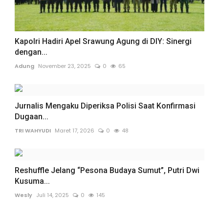
Kapolri Hadiri Apel Srawung Agung di DIY: Sinergi
dengan...
Adung
November 23, 2025
0
65
Jurnalis Mengaku Diperiksa Polisi Saat Konfirmasi
Dugaan...
TRI WAHYUDI
Maret 17, 2026
0
48
Reshuffle Jelang “Pesona Budaya Sumut”, Putri Dwi
Kusuma...
Wesly
Juli 14, 2025
0
145