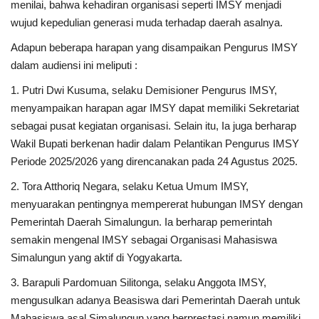
Gallery
menilai, bahwa kehadiran organisasi seperti IMSY menjadi
wujud kepedulian generasi muda terhadap daerah asalnya.
Politik
Adapun beberapa harapan yang disampaikan Pengurus IMSY
dalam audiensi ini meliputi :
Daerah
1. Putri Dwi Kusuma, selaku Demisioner Pengurus IMSY,
menyampaikan harapan agar IMSY dapat memiliki Sekretariat
Sumbar
sebagai pusat kegiatan organisasi. Selain itu, Ia juga berharap
Wakil Bupati berkenan hadir dalam Pelantikan Pengurus IMSY
Kepri
Periode 2025/2026 yang direncanakan pada 24 Agustus 2025.
Pariwisata
2. Tora Atthoriq Negara, selaku Ketua Umum IMSY,
menyuarakan pentingnya mempererat hubungan IMSY dengan
Sulawesi Utara (Sulut)
Pemerintah Daerah Simalungun. Ia berharap pemerintah
semakin mengenal IMSY sebagai Organisasi Mahasiswa
Pendidikan
Simalungun yang aktif di Yogyakarta.
3. Barapuli Pardomuan Silitonga, selaku Anggota IMSY,
Opini
mengusulkan adanya Beasiswa dari Pemerintah Daerah untuk
Mahasiswa asal Simalungun yang berprestasi namun memiliki