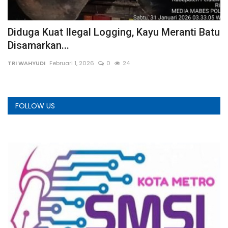
Diduga Kuat Ilegal Logging, Kayu Meranti Batu
P
Disamarkan...
A
TRI WAHYUDI
Februari 1, 2026
0
24
A
FOLLOW US