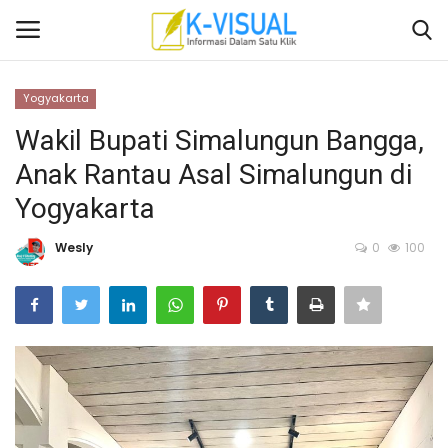
Yogyakarta
Login
Daftar
Wakil Bupati Simalungun Bangga,
Anak Rantau Asal Simalungun di
Beranda
Yogyakarta
Contact
Wesly
0
100
Banten
Yogyakarta
Banten
Solo Raya