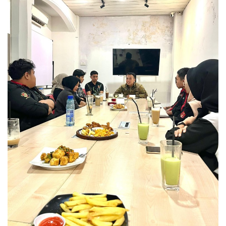
Sumsel
Kalbar
Sumut
News
Jawa Barat
Riau
Bisnis
Jambi
Kaltim