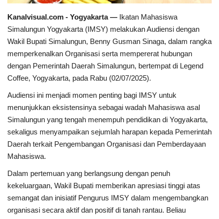
Kanalvisual.com - Yogyakarta —
Ikatan Mahasiswa
Dunia
Simalungun Yogyakarta (IMSY) melakukan Audiensi dengan
Wakil Bupati Simalungun, Benny Gusman Sinaga, dalam rangka
Artikel
memperkenalkan Organisasi serta mempererat hubungan
dengan Pemerintah Daerah Simalungun, bertempat di Legend
Ekonomi
Coffee, Yogyakarta, pada Rabu (02/07/2025).
Audiensi ini menjadi momen penting bagi IMSY untuk
Olahraga
menunjukkan eksistensinya sebagai wadah Mahasiswa asal
Simalungun yang tengah menempuh pendidikan di Yogyakarta,
Hukum
sekaligus menyampaikan sejumlah harapan kepada Pemerintah
Daerah terkait Pengembangan Organisasi dan Pemberdayaan
Nasional
Mahasiswa.
Otomotif
Dalam pertemuan yang berlangsung dengan penuh
kekeluargaan, Wakil Bupati memberikan apresiasi tinggi atas
Umum
semangat dan inisiatif Pengurus IMSY dalam mengembangkan
organisasi secara aktif dan positif di tanah rantau. Beliau