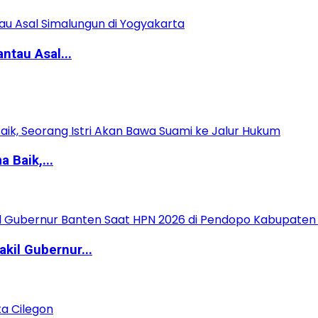
ntau Asal...
 Baik,...
kil Gubernur...