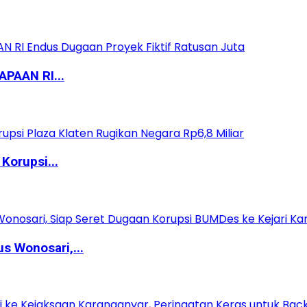
PAAN RI...
Korupsi...
 Wonosari,...