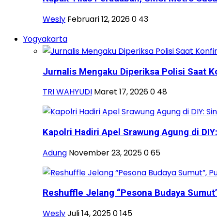
Wesly
Februari 12, 2026
0
43
Yogyakarta
Jurnalis Mengaku Diperiksa Polisi Saat Ko
TRI WAHYUDI
Maret 17, 2026
0
48
Kapolri Hadiri Apel Srawung Agung di DIY: 
Adung
November 23, 2025
0
65
Reshuffle Jelang “Pesona Budaya Sumut”, 
Wesly
Juli 14, 2025
0
145