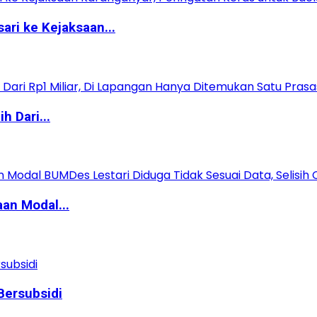
ri ke Kejaksaan...
 Dari...
an Modal...
ersubsidi