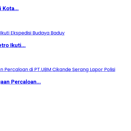
 Kota...
o Ikuti...
aan Percaloan...