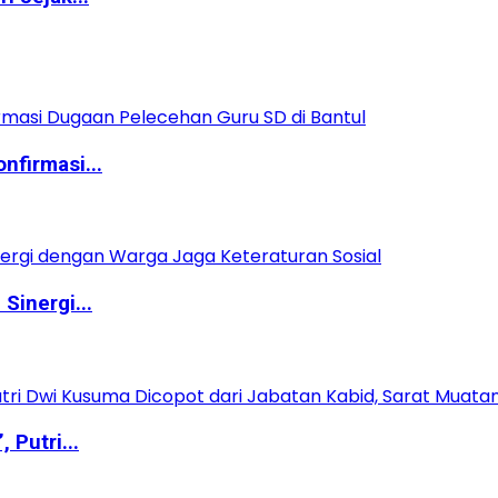
nfirmasi...
Sinergi...
Putri...