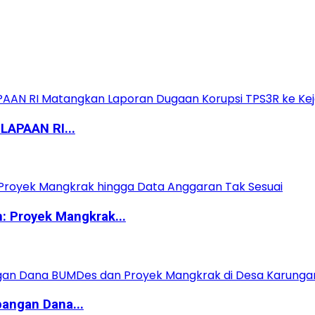
APAAN RI...
 Proyek Mangkrak...
angan Dana...