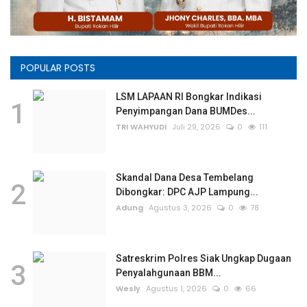
POPULAR POSTS
LSM LAPAAN RI Bongkar Indikasi
1
Penyimpangan Dana BUMDes...
TRI WAHYUDI
Juli 29, 2026
0
111
Skandal Dana Desa Tembelang
2
Dibongkar: DPC AJP Lampung...
Adung
Agustus 3, 2026
0
78
Satreskrim Polres Siak Ungkap Dugaan
3
Penyalahgunaan BBM...
Wesly
Agustus 1, 2026
0
66