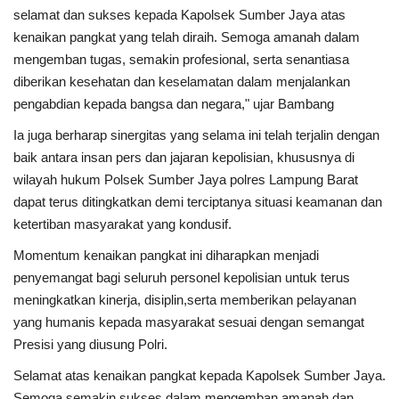
Gallery
selamat dan sukses kepada Kapolsek Sumber Jaya atas
kenaikan pangkat yang telah diraih. Semoga amanah dalam
Politik
mengemban tugas, semakin profesional, serta senantiasa
diberikan kesehatan dan keselamatan dalam menjalankan
Daerah
pengabdian kepada bangsa dan negara," ujar Bambang
Ia juga berharap sinergitas yang selama ini telah terjalin dengan
Sumbar
baik antara insan pers dan jajaran kepolisian, khususnya di
wilayah hukum Polsek Sumber Jaya polres Lampung Barat
Kepri
dapat terus ditingkatkan demi terciptanya situasi keamanan dan
ketertiban masyarakat yang kondusif.
Pariwisata
Momentum kenaikan pangkat ini diharapkan menjadi
Sulawesi Utara (Sulut)
penyemangat bagi seluruh personel kepolisian untuk terus
meningkatkan kinerja, disiplin,serta memberikan pelayanan
Pendidikan
yang humanis kepada masyarakat sesuai dengan semangat
Presisi yang diusung Polri.
Opini
Selamat atas kenaikan pangkat kepada Kapolsek Sumber Jaya.
Semoga semakin sukses dalam mengemban amanah dan