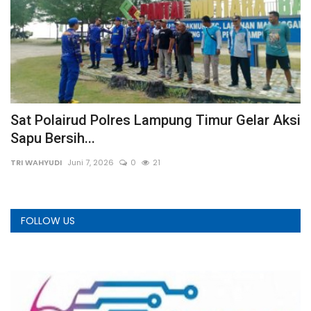
Sat Polairud Polres Lampung Timur Gelar Aksi
P
Sapu Bersih...
S
TRI WAHYUDI
Juni 7, 2026
0
21
We
FOLLOW US