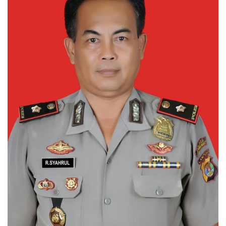
Sumsel
Kalbar
Sumut
News
Jawa Barat
Riau
Bisnis
Jambi
Kaltim