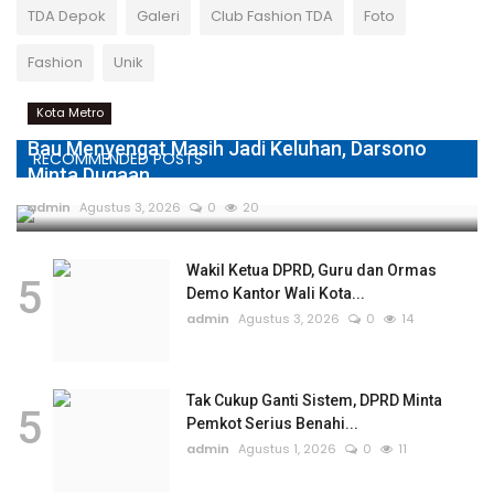
TDA Depok
Galeri
Club Fashion TDA
Foto
Fashion
Unik
Kota Metro
Bau Menyengat Masih Jadi Keluhan, Darsono
RECOMMENDED POSTS
Minta Dugaan...
admin
Agustus 3, 2026
0
20
Wakil Ketua DPRD, Guru dan Ormas
5
Demo Kantor Wali Kota...
admin
Agustus 3, 2026
0
14
Tak Cukup Ganti Sistem, DPRD Minta
5
Pemkot Serius Benahi...
admin
Agustus 1, 2026
0
11