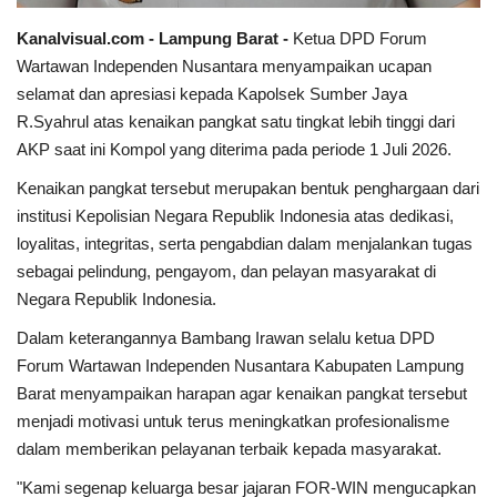
Kanalvisual.com - Lampung Barat -
Ketua DPD Forum
Dunia
Wartawan Independen Nusantara menyampaikan ucapan
selamat dan apresiasi kepada Kapolsek Sumber Jaya
Artikel
R.Syahrul atas kenaikan pangkat satu tingkat lebih tinggi dari
AKP saat ini Kompol yang diterima pada periode 1 Juli 2026.
Ekonomi
Kenaikan pangkat tersebut merupakan bentuk penghargaan dari
institusi Kepolisian Negara Republik Indonesia atas dedikasi,
Olahraga
loyalitas, integritas, serta pengabdian dalam menjalankan tugas
sebagai pelindung, pengayom, dan pelayan masyarakat di
Hukum
Negara Republik Indonesia.
Nasional
Dalam keterangannya Bambang Irawan selalu ketua DPD
Forum Wartawan Independen Nusantara Kabupaten Lampung
Otomotif
Barat menyampaikan harapan agar kenaikan pangkat tersebut
menjadi motivasi untuk terus meningkatkan profesionalisme
Umum
dalam memberikan pelayanan terbaik kepada masyarakat.
"Kami segenap keluarga besar jajaran FOR-WIN mengucapkan