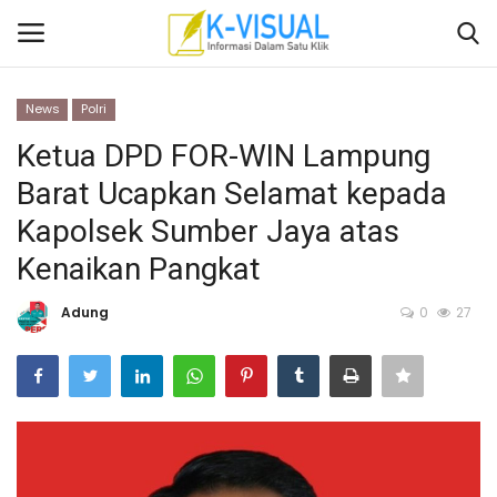
News
Polri
Login
Daftar
Ketua DPD FOR-WIN Lampung
Barat Ucapkan Selamat kepada
Beranda
Kapolsek Sumber Jaya atas
Contact
Kenaikan Pangkat
Banten
Adung
0
27
Yogyakarta
Banten
Solo Raya