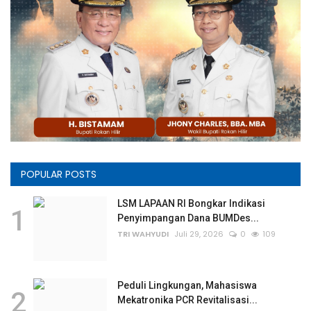
POPULAR POSTS
LSM LAPAAN RI Bongkar Indikasi
1
Penyimpangan Dana BUMDes...
TRI WAHYUDI
Juli 29, 2026
0
109
Peduli Lingkungan, Mahasiswa
2
Mekatronika PCR Revitalisasi...