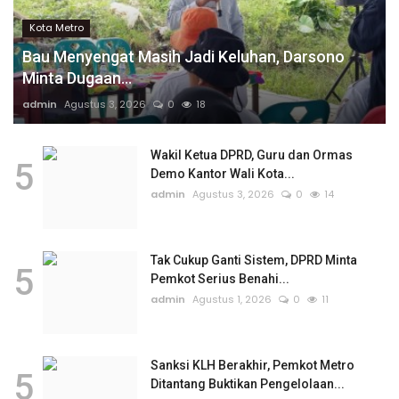
Kota Metro
Bau Menyengat Masih Jadi Keluhan, Darsono
Minta Dugaan...
admin
Agustus 3, 2026
0
18
Wakil Ketua DPRD, Guru dan Ormas
5
Demo Kantor Wali Kota...
admin
Agustus 3, 2026
0
14
Tak Cukup Ganti Sistem, DPRD Minta
5
Pemkot Serius Benahi...
admin
Agustus 1, 2026
0
11
Sanksi KLH Berakhir, Pemkot Metro
5
Ditantang Buktikan Pengelolaan...