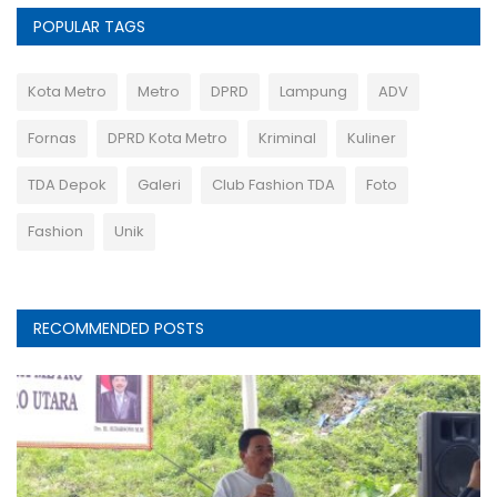
POPULAR TAGS
Kota Metro
Metro
DPRD
Lampung
ADV
Fornas
DPRD Kota Metro
Kriminal
Kuliner
TDA Depok
Galeri
Club Fashion TDA
Foto
Fashion
Unik
RECOMMENDED POSTS