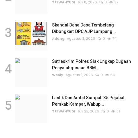
TRI WAHYUDI
Juli 8, 2026
0
97
Skandal Dana Desa Tembelang
3
Dibongkar: DPC AJP Lampung...
Adung
Agustus 3, 2026
0
74
Satreskrim Polres Siak Ungkap Dugaan
4
Penyalahgunaan BBM...
Wesly
Agustus 1, 2026
0
66
Lantik Dan Ambil Sumpah 35 Pejabat
5
Pemkab Kampar, Wabup...
TRI WAHYUDI
Juli 29, 2026
0
51