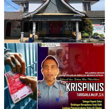
Sumsel
Kalbar
Sumut
News
Jawa Barat
Riau
Bisnis
Jambi
Kaltim