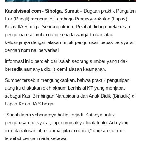
Kanalvisual.com - Sibolga, Sumut –
Dugaan praktik Pungutan
Dunia
Liar (Pungli) mencuat di Lembaga Pemasyarakatan (Lapas)
Kelas IIA Sibolga. Seorang oknum Pejabat diduga melakukan
Artikel
pengutipan sejumlah uang kepada warga binaan atau
keluarganya dengan alasan untuk pengurusan bebas bersyarat
Ekonomi
dengan nominal bervariasi.
Informasi ini diperoleh dari salah seorang sumber yang tidak
Olahraga
bersedia namanya ditulis demi alasan keamanan.
Hukum
Sumber tersebut mengungkapkan, bahwa praktik pengutipan
uang itu dilakukan oleh oknum berinisial KT yang menjabat
Nasional
sebagai Kasi Bimbingan Narapidana dan Anak Didik (Binadik) di
Lapas Kelas IIA Sibolga.
Otomotif
“Sudah lama sebenarnya hal ini terjadi. Katanya untuk
pengurusan bersyarat, tapi nominalnya tidak tentu. Ada yang
Umum
diminta ratusan ribu sampai jutaan rupiah,” ungkap sumber
tersebut dengan nada kecewa.