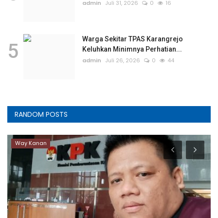
admin
Juli 31, 2026
0
16
Warga Sekitar TPAS Karangrejo
5
Keluhkan Minimnya Perhatian...
admin
Juli 26, 2026
0
44
RANDOM POSTS
Way Kanan