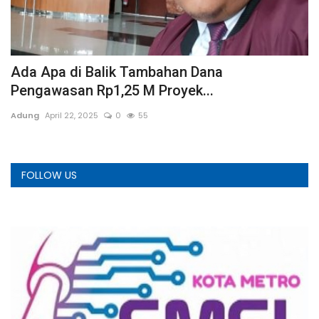
n
Ada Apa di Balik Tambahan Dana
D
Pengawasan Rp1,25 M Proyek...
K
Adung
April 22, 2025
0
55
We
FOLLOW US