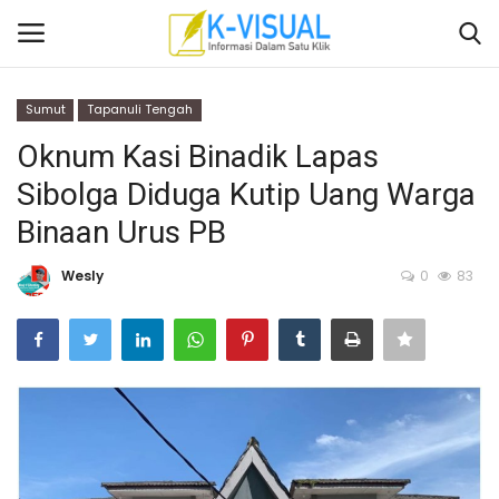
Sumut
Tapanuli Tengah
Login
Daftar
Oknum Kasi Binadik Lapas
Sibolga Diduga Kutip Uang Warga
Beranda
Binaan Urus PB
Contact
Wesly
0
83
Banten
Yogyakarta
Banten
Solo Raya