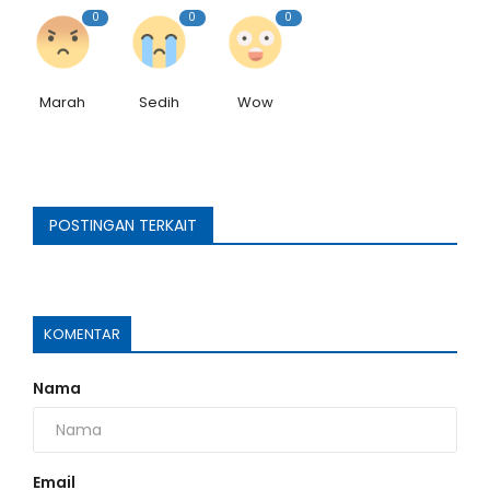
0
0
0
Marah
Sedih
Wow
POSTINGAN TERKAIT
KOMENTAR
Nama
Email