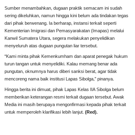
Gallery
Sumber menambahkan, dugaan praktik semacam ini sudah
sering dikeluhkan, namun hingga kini belum ada tindakan tegas
Politik
dari pihak berwenang. Ia berharap, instansi terkait seperti
Kementerian Imigrasi dan Pemasyarakatan (Imapas) melalui
Daerah
Kanwil Sumatera Utara, segera melakukan penyelidikan
menyeluruh atas dugaan pungutan liar tersebut.
Sumbar
“Kami minta pihak Kemenkumham dan aparat penegak hukum
Kepri
turun tangan untuk menyelidiki. Kalau memang benar ada
pungutan, oknumnya harus diberi sanksi berat, agar tidak
Pariwisata
mencoreng nama baik institusi Lapas Sibolga,” pinanya.
Hingga berita ini dimuat, pihak Lapas Kelas IIA Sibolga belum
Sulawesi Utara (Sulut)
memberikan keterangan resmi terkait dugaan tersebut. Awak
Media ini masih berupaya mengonfirmasi kepada pihak terkait
Pendidikan
untuk memperoleh klarifikasi lebih lanjut.
(Red).
Opini