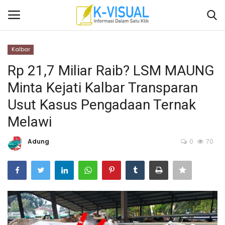
Kalbar
Login
Daftar
Rp 21,7 Miliar Raib? LSM MAUNG
Minta Kejati Kalbar Transparan
Beranda
Usut Kasus Pengadaan Ternak
Contact
Melawi
Banten
Adung
0
70
Yogyakarta
Banten
Solo Raya