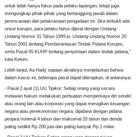
Gallery
untuk tidak hanya fokus pada pelaku lapangan, tetapi juga
mengungkap pihak-pihak yang bertanggung jawab dalam
Politik
perencanaan dan pelaksanaan pengadaan ini. Jika terbukti ada
unsur korupsi, para pelaku harus dijerat dengan Undang-
Daerah
Undang Nomor 31 Tahun 1999 jo. Undang-Undang Nomor 20
Tahun 2001 tentang Pemberantasan Tindak Pidana Korupsi,
Sumbar
serta Pasal 55 KUHP tentang penyertaan dalam tindak pidana,"
kata Ketum.
Kepri
Lebih lanjut, Aa Hady sapaan akrabnya menjelaskan bahwa
dalam kasus ini, beberapa pasal dapat diterapkan, di antaranya:
Pariwisata
- Pasal 2 ayat (1) UU Tipikor: Setiap orang yang secara
Sulawesi Utara (Sulut)
melawan hukum melakukan perbuatan memperkaya diri sendiri
atau orang lain atau korporasi yang dapat merugikan keuangan
Pendidikan
negara atau perekonomian negara, dipidana dengan pidana
penjara minimal 4 tahun dan maksimal 20 tahun dan denda
Opini
paling sedikit Rp 200 juta dan paling banyak Rp 1 miliar.