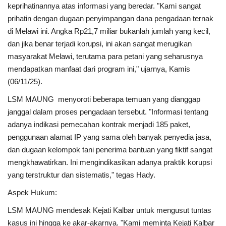
keprihatinannya atas informasi yang beredar. "Kami sangat
prihatin dengan dugaan penyimpangan dana pengadaan ternak
Dunia
di Melawi ini. Angka Rp21,7 miliar bukanlah jumlah yang kecil,
dan jika benar terjadi korupsi, ini akan sangat merugikan
Artikel
masyarakat Melawi, terutama para petani yang seharusnya
mendapatkan manfaat dari program ini," ujarnya, Kamis
Ekonomi
(06/11/25).
Olahraga
LSM MAUNG menyoroti beberapa temuan yang dianggap
janggal dalam proses pengadaan tersebut. "Informasi tentang
adanya indikasi pemecahan kontrak menjadi 185 paket,
Hukum
penggunaan alamat IP yang sama oleh banyak penyedia jasa,
dan dugaan kelompok tani penerima bantuan yang fiktif sangat
Nasional
mengkhawatirkan. Ini mengindikasikan adanya praktik korupsi
yang terstruktur dan sistematis," tegas Hady.
Otomotif
Aspek Hukum:
Umum
LSM MAUNG mendesak Kejati Kalbar untuk mengusut tuntas
kasus ini hingga ke akar-akarnya. "Kami meminta Kejati Kalbar