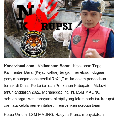
Sumsel
Kalbar
Sumut
News
Jawa Barat
Kanalvisual.com - Kalimantan Barat -
Kejaksaan Tinggi
Kalimantan Barat (Kejati Kalbar) tengah menelusuri dugaan
Riau
penyimpangan dana senilai Rp21,7 miliar dalam pengadaan
ternak di Dinas Pertanian dan Perikanan Kabupaten Melawi
Bisnis
tahun anggaran 2022. Menanggapi hal ini, LSM MAUNG,
sebuah organisasi masyarakat sipil yang fokus pada isu korupsi
Jambi
dan tata kelola pemerintahan, memberikan sorotan tajam.
Ketua Umum LSM MAUNG, Hadysa Prana, menyatakan
Kaltim