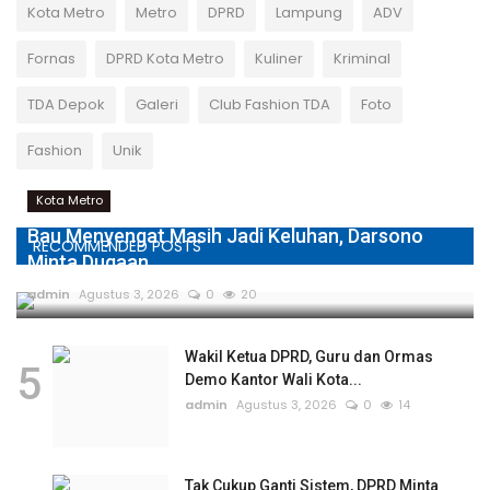
Kota Metro
Metro
DPRD
Lampung
ADV
Fornas
DPRD Kota Metro
Kuliner
Kriminal
TDA Depok
Galeri
Club Fashion TDA
Foto
Fashion
Unik
Kota Metro
Bau Menyengat Masih Jadi Keluhan, Darsono
RECOMMENDED POSTS
Minta Dugaan...
admin
Agustus 3, 2026
0
20
Wakil Ketua DPRD, Guru dan Ormas
5
Demo Kantor Wali Kota...
admin
Agustus 3, 2026
0
14
Tak Cukup Ganti Sistem, DPRD Minta