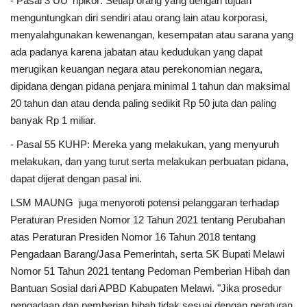
- Pasal 3 UU Tipikor: Setiap orang yang dengan tujuan
Rubrik
menguntungkan diri sendiri atau orang lain atau korporasi,
menyalahgunakan kewenangan, kesempatan atau sarana yang
Lampung
ada padanya karena jabatan atau kedudukan yang dapat
merugikan keuangan negara atau perekonomian negara,
dipidana dengan pidana penjara minimal 1 tahun dan maksimal
20 tahun dan atau denda paling sedikit Rp 50 juta dan paling
banyak Rp 1 miliar.
- Pasal 55 KUHP: Mereka yang melakukan, yang menyuruh
melakukan, dan yang turut serta melakukan perbuatan pidana,
dapat dijerat dengan pasal ini.
LSM MAUNG juga menyoroti potensi pelanggaran terhadap
Peraturan Presiden Nomor 12 Tahun 2021 tentang Perubahan
atas Peraturan Presiden Nomor 16 Tahun 2018 tentang
Pengadaan Barang/Jasa Pemerintah, serta SK Bupati Melawi
Nomor 51 Tahun 2021 tentang Pedoman Pemberian Hibah dan
Bantuan Sosial dari APBD Kabupaten Melawi. "Jika prosedur
pengadaan dan pemberian hibah tidak sesuai dengan peraturan