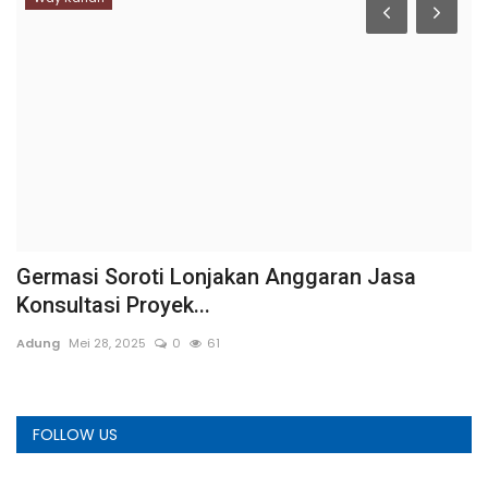
Germasi Soroti Lonjakan Anggaran Jasa
K
Konsultasi Proyek...
A
Adung
Mei 28, 2025
0
61
a
FOLLOW US