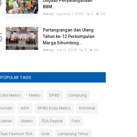
4
Dugaan Penyalahgunaan
BBM...
Wesly
Agustus 1, 2026
0
66
Partangiangan dan Ulang
5
Tahun ke-12 Perkumpulan
Marga Sihombing...
Wesly
Juli 12, 2026
0
50
POPULAR TAGS
Kota Metro
Metro
DPRD
Lampung
Fornas
ADV
DPRD Kota Metro
Kriminal
Kuliner
Galeri
TDA Depok
Foto
Club Fashion TDA
Unik
Lampung Timur