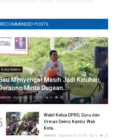
RECOMMENDED POSTS
Kota Metro
Bau Menyengat Masih Jadi Keluhan,
Darsono Minta Dugaan...
admin
Agustus 3, 2026
0
18
Wakil Ketua DPRD, Guru dan
5
Ormas Demo Kantor Wali
Kota...
admin
Agustus 3, 2026
0
12