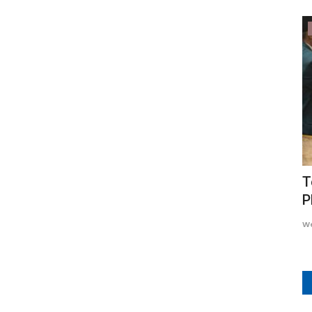
Kuansing
ar
Peduli Warga Bantaran Sungai, Polres
T
Kuansing Gelar Pelayanan...
P
TRI WAHYUDI
Mei 13, 2026
0
18
W