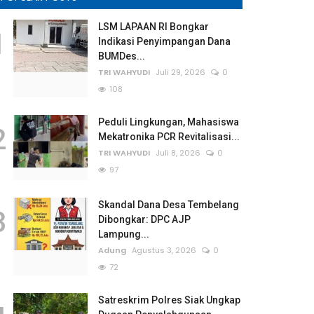
LSM LAPAAN RI Bongkar
1
Indikasi Penyimpangan Dana
BUMDes...
TRI WAHYUDI
Juli 29, 2026
0
108
Peduli Lingkungan, Mahasiswa
2
Mekatronika PCR Revitalisasi...
TRI WAHYUDI
Juli 8, 2026
0
97
Skandal Dana Desa Tembelang
3
Dibongkar: DPC AJP
Lampung...
Adung
Agustus 3, 2026
0
72
Satreskrim Polres Siak Ungkap