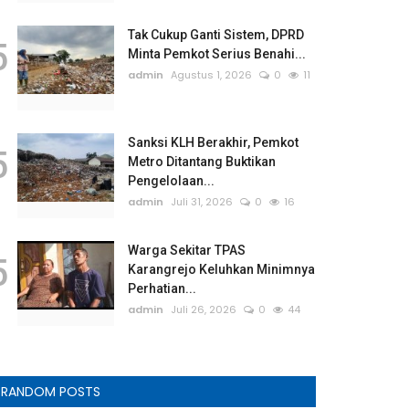
Tak Cukup Ganti Sistem, DPRD
5
Minta Pemkot Serius Benahi...
admin
Agustus 1, 2026
0
11
Sanksi KLH Berakhir, Pemkot
5
Metro Ditantang Buktikan
Pengelolaan...
admin
Juli 31, 2026
0
16
Warga Sekitar TPAS
5
Karangrejo Keluhkan Minimnya
Perhatian...
admin
Juli 26, 2026
0
44
RANDOM POSTS