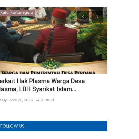
Kutai Kartanegara
Kota Metro
erkait Hak Plasma Warga Desa
Kusbani Se
lasma, LBH Syarikat Islam...
admin
Maret 17,
esly
April 20, 2026
0
21
FOLLOW US