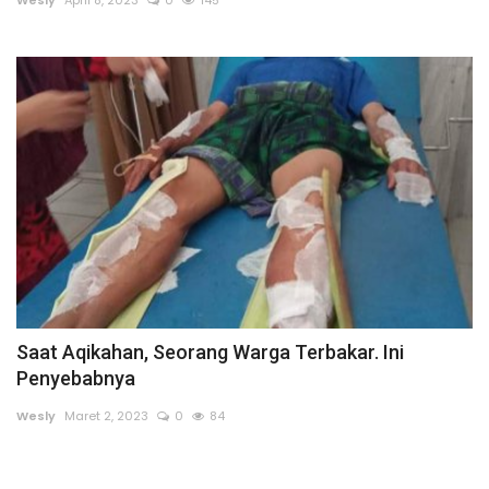
Wesly
April 8, 2023
0
145
Saat Aqikahan, Seorang Warga Terbakar. Ini
Penyebabnya
Wesly
Maret 2, 2023
0
84