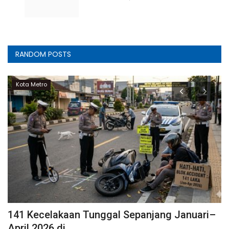
RANDOM POSTS
Kota Metro
141 Kecelakaan Tunggal Sepanjang Januari–
K
April 2026 di...
P