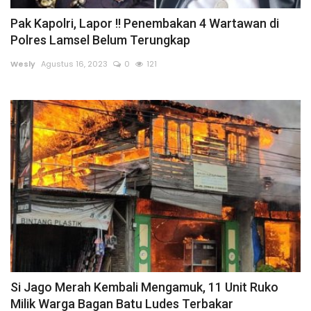
Pak Kapolri, Lapor !! Penembakan 4 Wartawan di
Sumsel
Polres Lamsel Belum Terungkap
Kalbar
Wesly
Agustus 16, 2023
0
121
Sumut
News
Jawa Barat
Riau
Bisnis
Jambi
Si Jago Merah Kembali Mengamuk, 11 Unit Ruko
Milik Warga Bagan Batu Ludes Terbakar
Kaltim