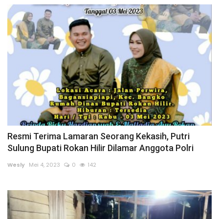
Gallery
Politik
Daerah
Sumbar
Kepri
Pariwisata
Resmi Terima Lamaran Seorang Kekasih, Putri
Sulung Bupati Rokan Hilir Dilamar Anggota Polri
Sulawesi Utara (Sulut)
Wesly
Mei 4, 2023
0
142
Pendidikan
Opini