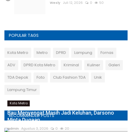
Wesly
Juli 12, 2026
0
50
POPULAR TAGS
Kota Metro
Metro
DPRD
Lampung
Fornas
ADV
DPRD Kota Metro
Kriminal
Kuliner
Galeri
TDA Depok
Foto
Club Fashion TDA
Unik
Lampung Timur
Kota Metro
Bau Menyengat Masih Jadi Keluhan, Darsono
RECOMMENDED POSTS
Minta Dugaan...
admin
Agustus 3, 2026
0
20