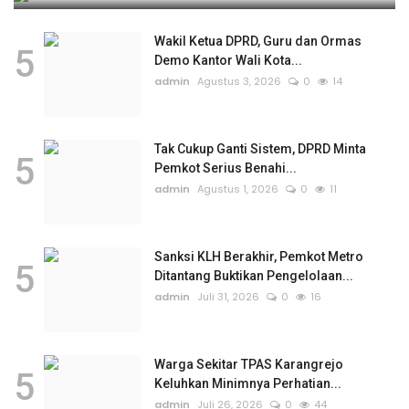
Wakil Ketua DPRD, Guru dan Ormas
5
Demo Kantor Wali Kota...
admin
Agustus 3, 2026
0
14
Tak Cukup Ganti Sistem, DPRD Minta
5
Pemkot Serius Benahi...
admin
Agustus 1, 2026
0
11
Sanksi KLH Berakhir, Pemkot Metro
5
Ditantang Buktikan Pengelolaan...
admin
Juli 31, 2026
0
16
Warga Sekitar TPAS Karangrejo
5
Keluhkan Minimnya Perhatian...
admin
Juli 26, 2026
0
44