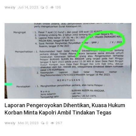
Wesly
Juli 14, 2023
0
136
Dunia
Artikel
Ekonomi
Olahraga
Hukum
Nasional
Laporan Pengeroyokan Dihentikan, Kuasa Hukum
Otomotif
Korban Minta Kapolri Ambil Tindakan Tegas
Umum
Wesly
Mei 31, 2023
0
267