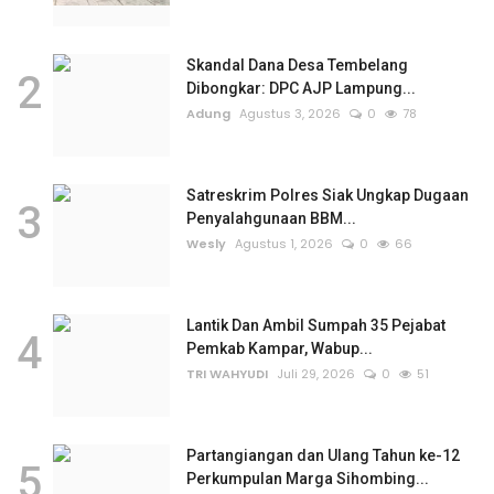
Skandal Dana Desa Tembelang
2
Dibongkar: DPC AJP Lampung...
Adung
Agustus 3, 2026
0
78
Satreskrim Polres Siak Ungkap Dugaan
3
Penyalahgunaan BBM...
Wesly
Agustus 1, 2026
0
66
Lantik Dan Ambil Sumpah 35 Pejabat
4
Pemkab Kampar, Wabup...
TRI WAHYUDI
Juli 29, 2026
0
51
Partangiangan dan Ulang Tahun ke-12
5
Perkumpulan Marga Sihombing...