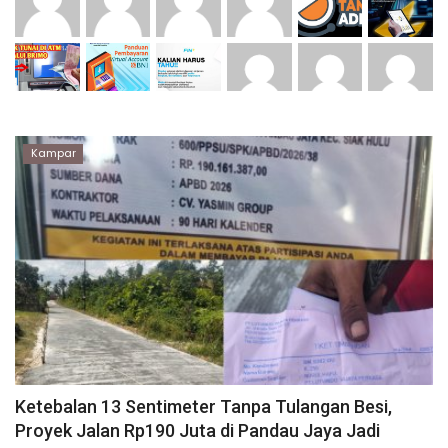
Dunia
Artikel
Ekonomi
Kampar
Olahraga
Hukum
Nasional
Otomotif
Umum
Ketebalan 13 Sentimeter Tanpa Tulangan Besi,
Proyek Jalan Rp190 Juta di Pandau Jaya Jadi