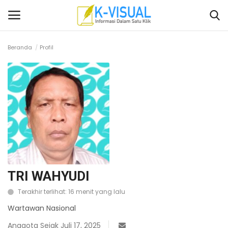
Beranda
Profil
Login
Daftar
Beranda
Contact
Banten
Yogyakarta
TRI WAHYUDI
Terakhir terlihat: 16 menit yang lalu
Banten
Wartawan Nasional
Solo Raya
Anggota Sejak Juli 17, 2025