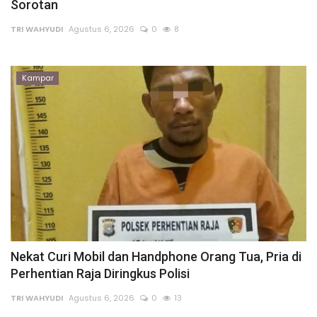
Gallery
Sorotan
TRI WAHYUDI
Agustus 6, 2026
0
8
Politik
Daerah
Kampar
Sumbar
Kepri
Pariwisata
Sulawesi Utara (Sulut)
Pendidikan
Nekat Curi Mobil dan Handphone Orang Tua, Pria di
Perhentian Raja Diringkus Polisi
Opini
TRI WAHYUDI
Agustus 6, 2026
0
13