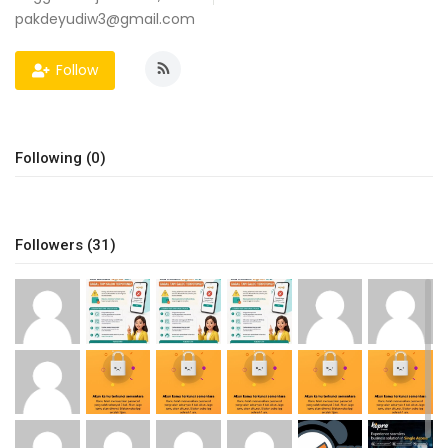
pakdeyudiw3@gmail.com
Sumsel
Follow
Kalbar
Sumut
Following (0)
News
Jawa Barat
Followers (31)
Riau
Bisnis
Jambi
Kaltim