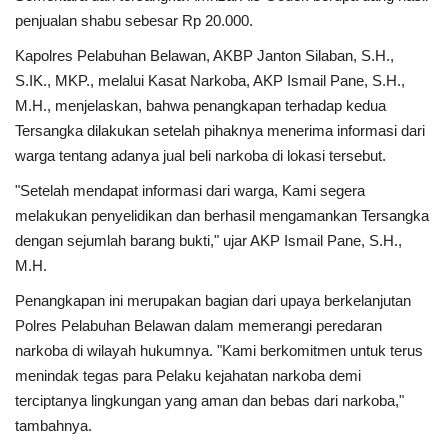
penjualan shabu sebesar Rp 20.000.
Dunia
Kapolres Pelabuhan Belawan, AKBP Janton Silaban, S.H.,
S.IK., MKP., melalui Kasat Narkoba, AKP Ismail Pane, S.H.,
Artikel
M.H., menjelaskan, bahwa penangkapan terhadap kedua
Tersangka dilakukan setelah pihaknya menerima informasi dari
Ekonomi
warga tentang adanya jual beli narkoba di lokasi tersebut.
"Setelah mendapat informasi dari warga, Kami segera
Olahraga
melakukan penyelidikan dan berhasil mengamankan Tersangka
dengan sejumlah barang bukti," ujar AKP Ismail Pane, S.H.,
Hukum
M.H.
Nasional
Penangkapan ini merupakan bagian dari upaya berkelanjutan
Polres Pelabuhan Belawan dalam memerangi peredaran
Otomotif
narkoba di wilayah hukumnya. "Kami berkomitmen untuk terus
menindak tegas para Pelaku kejahatan narkoba demi
Umum
terciptanya lingkungan yang aman dan bebas dari narkoba,"
tambahnya.