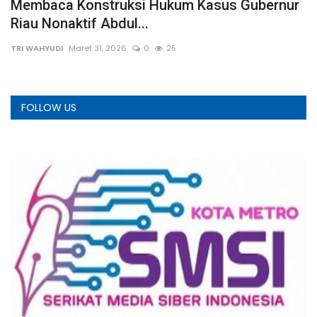
Membaca Konstruksi Hukum Kasus Gubernur
I
Riau Nonaktif Abdul...
K
TRI WAHYUDI
Maret 31, 2026
0
25
TR
FOLLOW US