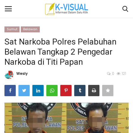
Sumut
Belawan
Login
Daftar
Sat Narkoba Polres Pelabuhan
Belawan Tangkap 2 Pengedar
Beranda
Narkoba di Titi Papan
Contact
Wesly
0
121
Banten
Yogyakarta
Banten
Solo Raya