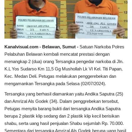
Sumsel
Kalbar
Sumut
Kanalvisual.com - Belawan, Sumut -
Satuan Narkoba Polres
Pelabuhan Belawan kembali mencatat prestasi dengan
News
menangkap 2 (dua) orang Tersangka pengedar narkoba di Jln.
K.L Yos Sudarso Km 11,5 Gg Mushollah Lk VI Kel. Titi Papan,
Jawa Barat
Kec. Medan Deli. Petugas melakukan penggerebekan dan
mengamankan Tersangka pada Selasa (02/07/2024).
Riau
Tersangka yang berhasil diamankan yaitu Andika Saputra (25)
Bisnis
dan Amrizal Als Godek (34). Dalam penggrebekan tersebut,
Petugas menyita barang bukti dari tersangka Andika Saputra
Jambi
berupa 2 plastik klip sedang dan 2 plastik klip kecil berisikan
shabu, serta uang hasil penjualan Shabu sejumlah Rp. 70.000.
Kaltim
Sementara dari tersangka Amrizal Als Godek berupa uang hasil