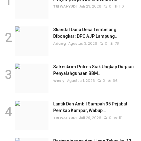
1
TRI WAHYUDI
Juli 29, 2026
0
110
Skandal Dana Desa Tembelang
2
Dibongkar: DPC AJP Lampung...
Adung
Agustus 3, 2026
0
78
Satreskrim Polres Siak Ungkap Dugaan
3
Penyalahgunaan BBM...
Wesly
Agustus 1, 2026
0
66
Lantik Dan Ambil Sumpah 35 Pejabat
4
Pemkab Kampar, Wabup...
TRI WAHYUDI
Juli 29, 2026
0
51
Partangiangan dan Ulang Tahun ke-12