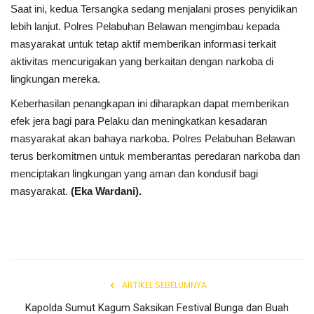
Gallery
Saat ini, kedua Tersangka sedang menjalani proses penyidikan
lebih lanjut. Polres Pelabuhan Belawan mengimbau kepada
Politik
masyarakat untuk tetap aktif memberikan informasi terkait
aktivitas mencurigakan yang berkaitan dengan narkoba di
Daerah
lingkungan mereka.
Keberhasilan penangkapan ini diharapkan dapat memberikan
Sumbar
efek jera bagi para Pelaku dan meningkatkan kesadaran
masyarakat akan bahaya narkoba. Polres Pelabuhan Belawan
Kepri
terus berkomitmen untuk memberantas peredaran narkoba dan
menciptakan lingkungan yang aman dan kondusif bagi
Pariwisata
masyarakat.
(Eka Wardani).
Sulawesi Utara (Sulut)
Pendidikan
ARTIKEL SEBELUMNYA
Opini
Kapolda Sumut Kagum Saksikan Festival Bunga dan Buah