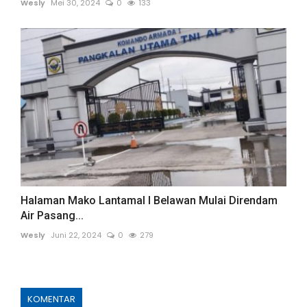
Wesly
Mei 30, 2024
0
133
Halaman Mako Lantamal I Belawan Mulai Direndam
Air Pasang...
Wesly
Juni 22, 2024
0
279
KOMENTAR