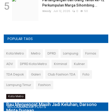
5
Perkumpulan Marga Sihombing...
Wesly
Juli 12, 2026
0
50
POPULAR TAGS
Kota Metro
Metro
DPRD
Lampung
Fornas
ADV
DPRD Kota Metro
Kriminal
Kuliner
TDA Depok
Galeri
Club Fashion TDA
Foto
Lampung Timur
Fashion
Kota Metro
Bau Menyengat Masih Jadi Keluhan, Darsono
RECOMMENDED POSTS
Minta Dugaan...