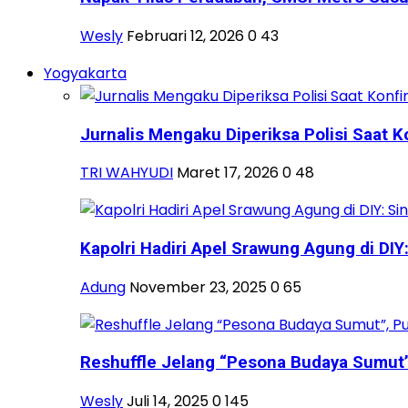
Wesly
Februari 12, 2026
0
43
Yogyakarta
Jurnalis Mengaku Diperiksa Polisi Saat Ko
TRI WAHYUDI
Maret 17, 2026
0
48
Kapolri Hadiri Apel Srawung Agung di DIY: 
Adung
November 23, 2025
0
65
Reshuffle Jelang “Pesona Budaya Sumut”, 
Wesly
Juli 14, 2025
0
145