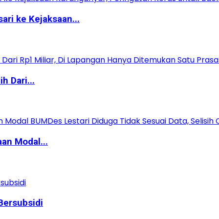
ri ke Kejaksaan...
 Dari...
an Modal...
ersubsidi