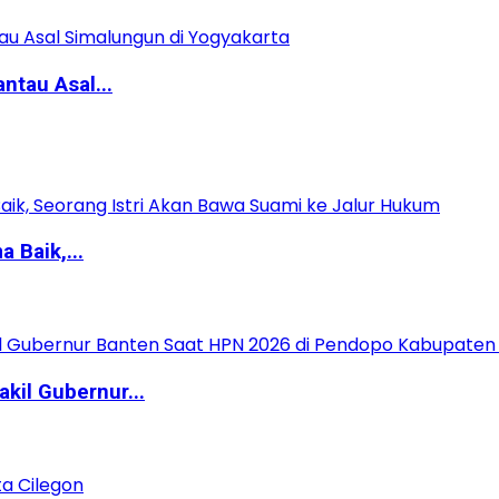
ntau Asal...
 Baik,...
kil Gubernur...