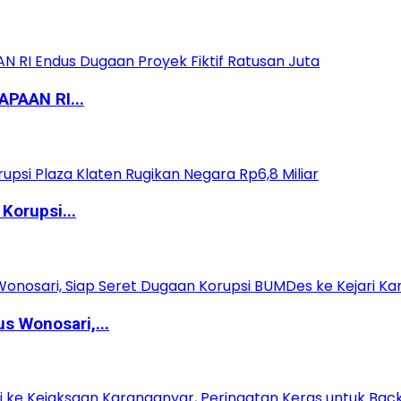
PAAN RI...
Korupsi...
 Wonosari,...