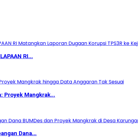
APAAN RI...
 Proyek Mangkrak...
angan Dana...