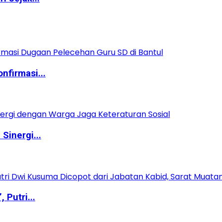
nfirmasi...
Sinergi...
Putri...