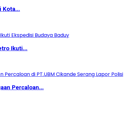
 Kota...
o Ikuti...
aan Percaloan...