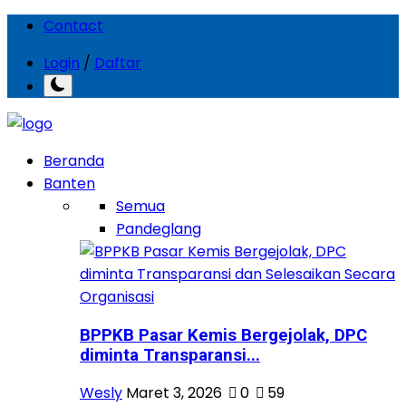
Contact
Login
/
Daftar
Beranda
Banten
Semua
Pandeglang
BPPKB Pasar Kemis Bergejolak, DPC
diminta Transparansi...
Wesly
Maret 3, 2026
0
59