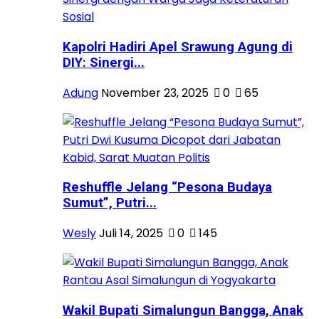
Kapolri Hadiri Apel Srawung Agung di
DIY: Sinergi...
Adung
November 23, 2025
0
65
Reshuffle Jelang “Pesona Budaya
Sumut”, Putri...
Wesly
Juli 14, 2025
0
145
Wakil Bupati Simalungun Bangga, Anak