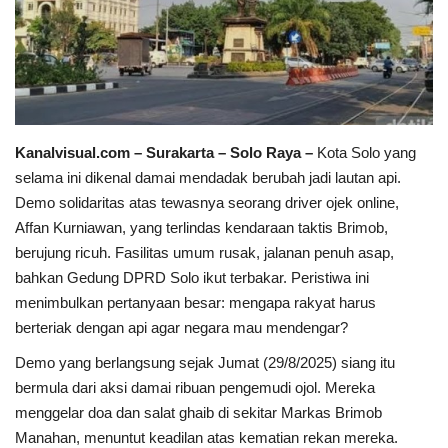
Sumsel
Kalbar
Sumut
Kanalvisual.com – Surakarta – Solo Raya –
Kota Solo yang
selama ini dikenal damai mendadak berubah jadi lautan api.
News
Demo solidaritas atas tewasnya seorang driver ojek online,
Affan Kurniawan, yang terlindas kendaraan taktis Brimob,
Jawa Barat
berujung ricuh. Fasilitas umum rusak, jalanan penuh asap,
bahkan Gedung DPRD Solo ikut terbakar. Peristiwa ini
Riau
menimbulkan pertanyaan besar: mengapa rakyat harus
berteriak dengan api agar negara mau mendengar?
Bisnis
Demo yang berlangsung sejak Jumat (29/8/2025) siang itu
bermula dari aksi damai ribuan pengemudi ojol. Mereka
Jambi
menggelar doa dan salat ghaib di sekitar Markas Brimob
Manahan, menuntut keadilan atas kematian rekan mereka.
Kaltim