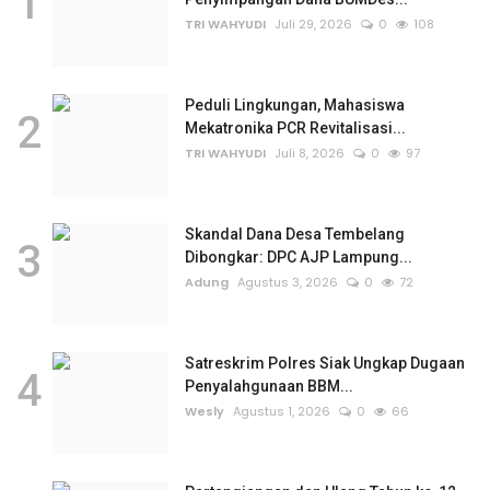
1
TRI WAHYUDI
Juli 29, 2026
0
108
Peduli Lingkungan, Mahasiswa
2
Mekatronika PCR Revitalisasi...
TRI WAHYUDI
Juli 8, 2026
0
97
Skandal Dana Desa Tembelang
3
Dibongkar: DPC AJP Lampung...
Adung
Agustus 3, 2026
0
72
Satreskrim Polres Siak Ungkap Dugaan
4
Penyalahgunaan BBM...
Wesly
Agustus 1, 2026
0
66