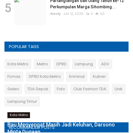
Partangiangan dan Ulang Tahun ke-12
5
Perkumpulan Marga Sihombing...
Wesly
Juli 12, 2026
0
50
POPULAR TAGS
Kota Metro
Metro
DPRD
Lampung
ADV
Fornas
DPRD Kota Metro
Kriminal
Kuliner
Galeri
TDA Depok
Foto
Club Fashion TDA
Unik
Lampung Timur
Kota Metro
Bau Menyengat Masih Jadi Keluhan, Darsono
RECOMMENDED POSTS
Minta Dugaan...