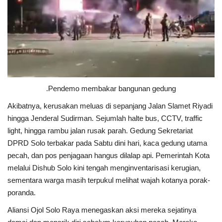
Gallery
Politik
Daerah
Sumbar
.Pendemo membakar bangunan gedung
Kepri
Akibatnya, kerusakan meluas di sepanjang Jalan Slamet Riyadi
hingga Jenderal Sudirman. Sejumlah halte bus, CCTV, traffic
Pariwisata
light, hingga rambu jalan rusak parah. Gedung Sekretariat
DPRD Solo terbakar pada Sabtu dini hari, kaca gedung utama
Sulawesi Utara (Sulut)
pecah, dan pos penjagaan hangus dilalap api. Pemerintah Kota
melalui Dishub Solo kini tengah menginventarisasi kerugian,
Pendidikan
sementara warga masih terpukul melihat wajah kotanya porak-
poranda.
Opini
Aliansi Ojol Solo Raya menegaskan aksi mereka sejatinya