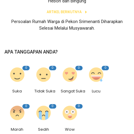
Heboh dan Bingung
ARTIKEL BERIKUTNYA
Persoalan Rumah Warga di Pekon Srimenanti Diharapkan
Selesai Melalui Musyawarah.
APA TANGGAPAN ANDA?
0
0
0
0
Suka
Tidak Suka
Sangat Suka
Lucu
0
0
0
Marah
Sedih
Wow