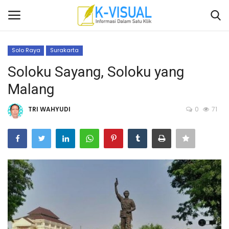
Solo Raya
Surakarta
Login
Daftar
Soloku Sayang, Soloku yang
Malang
Beranda
TRI WAHYUDI
0
71
Contact
Banten
Yogyakarta
Banten
Solo Raya