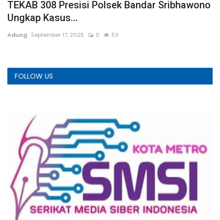
TEKAB 308 Presisi Polsek Bandar Sribhawono
D
Ungkap Kasus...
E
Adung
September 17, 2025
0
53
A
FOLLOW US