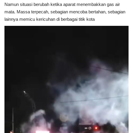
Namun situasi berubah ketika aparat menembakkan gas air
mata. Massa terpecah, sebagian mencoba bertahan, sebagian
Dunia
lainnya memicu kericuhan di berbagai titik kota
Artikel
Ekonomi
Olahraga
Hukum
Nasional
Otomotif
Umum