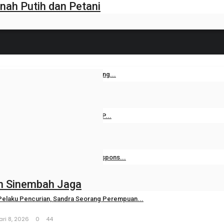
ah Putih dan Petani
korpan Prov. Riau Berduka, Bibi yang...
2, 2026
0
26
asar Siborong-borong Biarkan TPP...
26, 2026
0
627
ampus dan Pemerintah Perkuat Respons...
ri 14, 2026
0
121
an Sinembah Jaga
Pelaku Pencurian, Sandra Seorang Perempuan...
ri 8, 2026
0
44