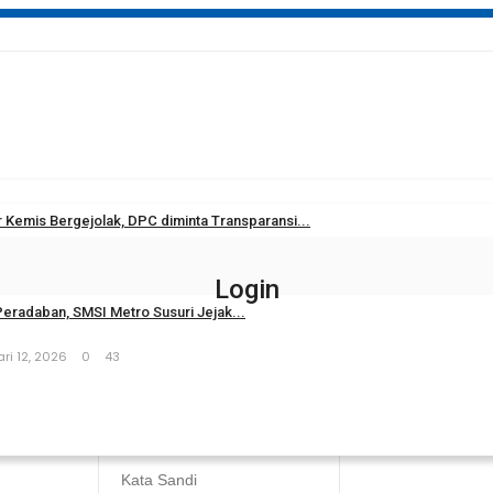
Kemis Bergejolak, DPC diminta Transparansi...
 3, 2026
0
59
Login
Peradaban, SMSI Metro Susuri Jejak...
ri 12, 2026
0
43