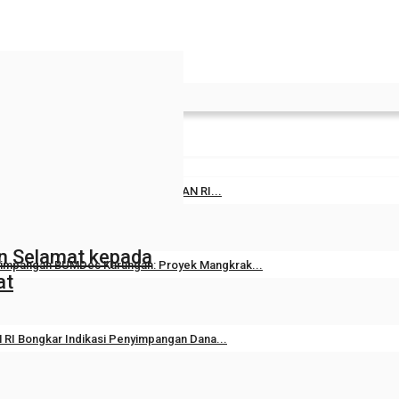
kol Kompak Bungkam, LSM LAPAAN RI...
Agustus 5, 2026
0
18
n Selamat kepada
impangan BUMDes Karungan: Proyek Mangkrak...
at
Juli 30, 2026
0
25
RI Bongkar Indikasi Penyimpangan Dana...
Juli 29, 2026
0
109