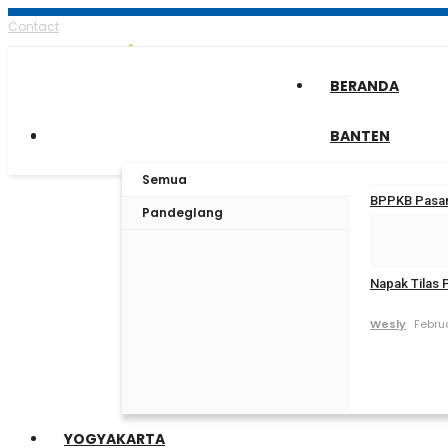
Contact
BERANDA
BANTEN
Semua
BPPKB Pasar 
Pandeglang
Wesly
Maret
Napak Tilas 
Wesly
Februa
YOGYAKARTA