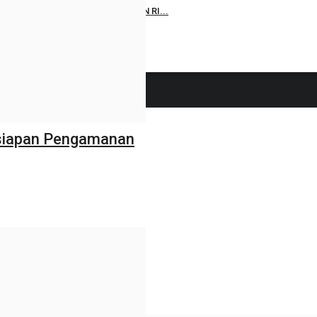
sa Pengkol Mangkrak, LSM LAPAAN RI...
Juli 24, 2026
0
47
esiapan Pengamanan