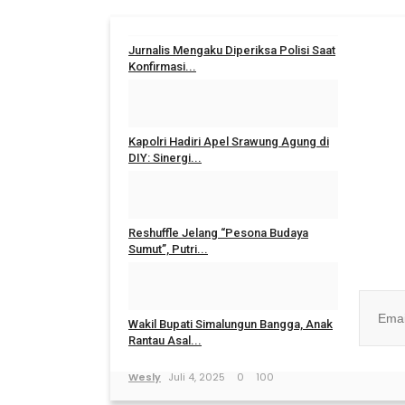
Jurnalis Mengaku Diperiksa Polisi Saat
Konfirmasi...
TRI WAHYUDI
Maret 17, 2026
0
48
Kapolri Hadiri Apel Srawung Agung di
DIY: Sinergi...
Adung
November 23, 2025
0
65
BE
Reshuffle Jelang “Pesona Budaya
Berg
Sumut”, Putri...
i
Wesly
Juli 14, 2025
0
145
Wakil Bupati Simalungun Bangga, Anak
Rantau Asal...
Tidak, t
Wesly
Juli 4, 2025
0
100