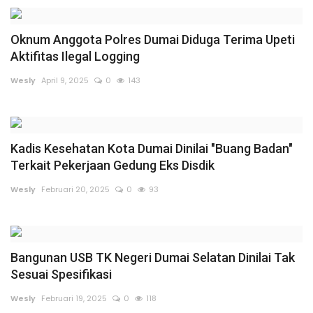
Dunia
Oknum Anggota Polres Dumai Diduga Terima Upeti
Aktifitas Ilegal Logging
Artikel
Wesly
April 9, 2025
0
143
Ekonomi
Olahraga
Kadis Kesehatan Kota Dumai Dinilai "Buang Badan"
Terkait Pekerjaan Gedung Eks Disdik
Hukum
Wesly
Februari 20, 2025
0
93
Nasional
Otomotif
Bangunan USB TK Negeri Dumai Selatan Dinilai Tak
Sesuai Spesifikasi
Umum
Wesly
Februari 19, 2025
0
118