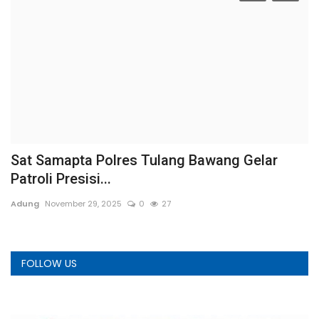
Sat Samapta Polres Tulang Bawang Gelar
D
Patroli Presisi...
P
Adung
November 29, 2025
0
27
A
FOLLOW US