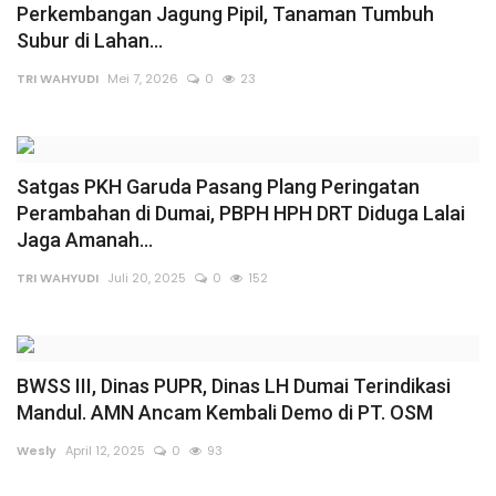
Perkembangan Jagung Pipil, Tanaman Tumbuh
Sumsel
Subur di Lahan...
TRI WAHYUDI
Mei 7, 2026
0
23
Kalbar
Sumut
Satgas PKH Garuda Pasang Plang Peringatan
News
Perambahan di Dumai, PBPH HPH DRT Diduga Lalai
Jaga Amanah...
Jawa Barat
TRI WAHYUDI
Juli 20, 2025
0
152
Riau
Bisnis
BWSS III, Dinas PUPR, Dinas LH Dumai Terindikasi
Mandul. AMN Ancam Kembali Demo di PT. OSM
Jambi
Wesly
April 12, 2025
0
93
Kaltim