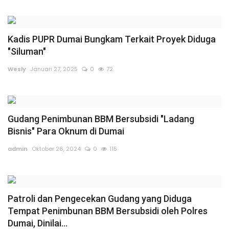
Gallery
Politik
Kadis PUPR Dumai Bungkam Terkait Proyek Diduga
"Siluman"
Daerah
Wesly
Januari 27, 2025
0
72
Sumbar
Kepri
Gudang Penimbunan BBM Bersubsidi "Ladang
Bisnis" Para Oknum di Dumai
Pariwisata
admin
Oktober 26, 2024
0
115
Sulawesi Utara (Sulut)
Pendidikan
Patroli dan Pengecekan Gudang yang Diduga
Tempat Penimbunan BBM Bersubsidi oleh Polres
Opini
Dumai, Dinilai...