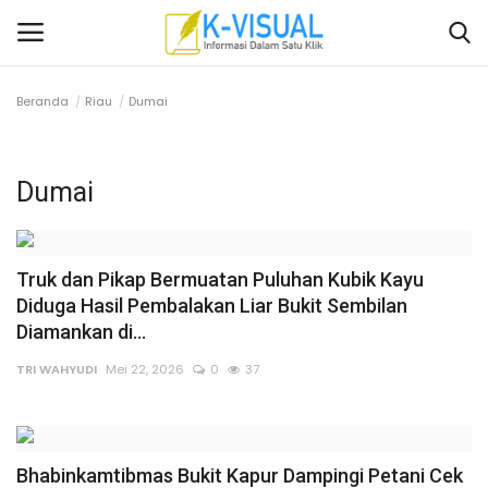
Beranda
Riau
Dumai
Login
Daftar
Dumai
Beranda
Contact
Truk dan Pikap Bermuatan Puluhan Kubik Kayu
Banten
Diduga Hasil Pembalakan Liar Bukit Sembilan
Diamankan di...
Yogyakarta
TRI WAHYUDI
Mei 22, 2026
0
37
Banten
Solo Raya
Bhabinkamtibmas Bukit Kapur Dampingi Petani Cek