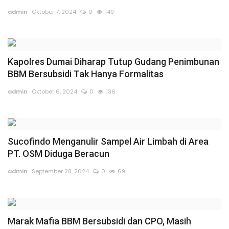
Rubrik
admin
Oktober 7, 2024
0
149
Lampung
Kapolres Dumai Diharap Tutup Gudang Penimbunan
BBM Bersubsidi Tak Hanya Formalitas
admin
Oktober 6, 2024
0
136
Sucofindo Menganulir Sampel Air Limbah di Area
PT. OSM Diduga Beracun
admin
September 28, 2024
0
69
Marak Mafia BBM Bersubsidi dan CPO, Masih