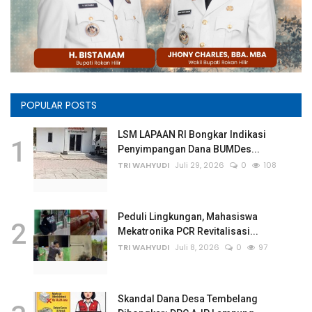
POPULAR POSTS
LSM LAPAAN RI Bongkar Indikasi
1
Penyimpangan Dana BUMDes...
TRI WAHYUDI
Juli 29, 2026
0
108
Peduli Lingkungan, Mahasiswa
2
Mekatronika PCR Revitalisasi...
TRI WAHYUDI
Juli 8, 2026
0
97
Skandal Dana Desa Tembelang