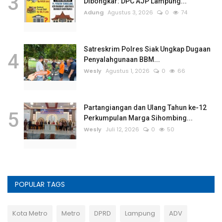
3
Dibongkar: DPC AJP Lampung...
Adung
Agustus 3, 2026
0
74
Satreskrim Polres Siak Ungkap Dugaan
4
Penyalahgunaan BBM...
Wesly
Agustus 1, 2026
0
66
Partangiangan dan Ulang Tahun ke-12
5
Perkumpulan Marga Sihombing...
Wesly
Juli 12, 2026
0
50
POPULAR TAGS
Kota Metro
Metro
DPRD
Lampung
ADV