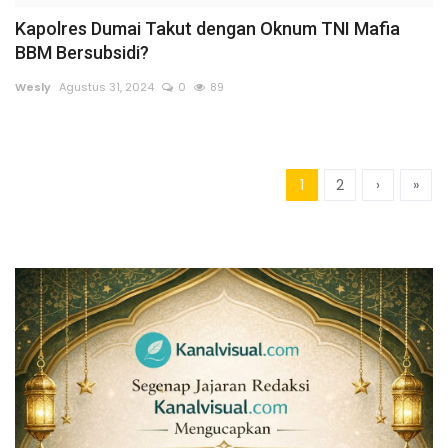
Kapolres Dumai Takut dengan Oknum TNI Mafia
BBM Bersubsidi?
Wesly
Agustus 31, 2024
0
89
1
2
›
»