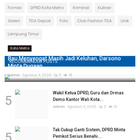
Fornas
DPRD Kota Metro
Kriminal
Kuliner
Galeri
TDA Depok
Foto
Club Fashion TDA
Unik
Lampung Timur
Kota Metro
Bau Menyengat Masih Jadi Keluhan, Darsono
RECOMMENDED POSTS
Minta Dugaan...
admin
Agustus 3, 2026
0
18
Wakil Ketua DPRD, Guru dan Ormas
5
Demo Kantor Wali Kota...
admin
Agustus 3, 2026
0
13
Tak Cukup Ganti Sistem, DPRD Minta
5
Pemkot Serius Benahi...