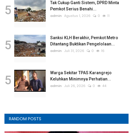
Tak Cukup Ganti Sistem, DPRD Minta
5
Pemkot Serius Benahi...
admin
Agustus 1, 2026
0
11
Sanksi KLH Berakhir, Pemkot Metro
5
Ditantang Buktikan Pengelolaan...
admin
Juli 31, 2026
0
16
Warga Sekitar TPAS Karangrejo
5
Keluhkan Minimnya Perhatian...
admin
Juli 26, 2026
0
44
RANDOM POSTS