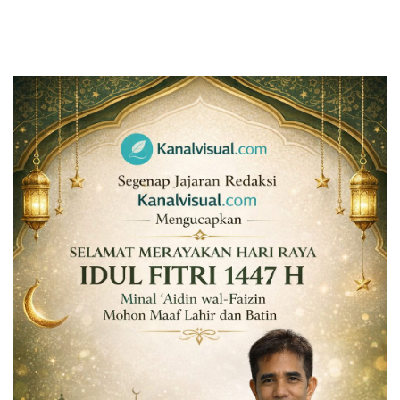
Sumsel
Kalbar
Sumut
News
Jawa Barat
Riau
Bisnis
Jambi
Kaltim