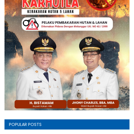
Gallery
Politik
Daerah
Sumbar
Kepri
Pariwisata
Sulawesi Utara (Sulut)
Pendidikan
Opini
POPULAR POSTS