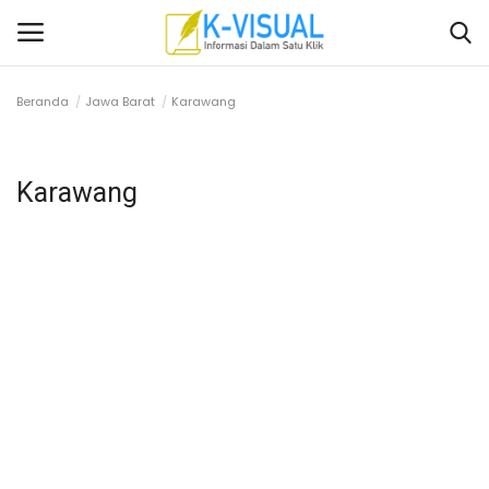
Beranda
Jawa Barat
Karawang
Login
Daftar
Karawang
Beranda
Contact
Banten
Yogyakarta
Banten
Solo Raya