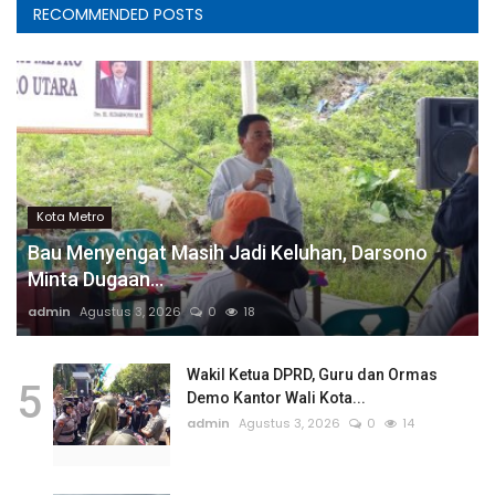
RECOMMENDED POSTS
Kota Metro
Bau Menyengat Masih Jadi Keluhan, Darsono
Minta Dugaan...
admin
Agustus 3, 2026
0
18
Wakil Ketua DPRD, Guru dan Ormas
5
Demo Kantor Wali Kota...
admin
Agustus 3, 2026
0
14