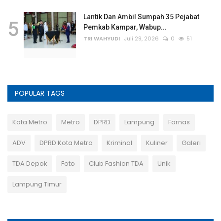
Lantik Dan Ambil Sumpah 35 Pejabat
5
Pemkab Kampar, Wabup...
TRI WAHYUDI
Juli 29, 2026
0
51
POPULAR TAGS
Kota Metro
Metro
DPRD
Lampung
Fornas
ADV
DPRD Kota Metro
Kriminal
Kuliner
Galeri
TDA Depok
Foto
Club Fashion TDA
Unik
Lampung Timur