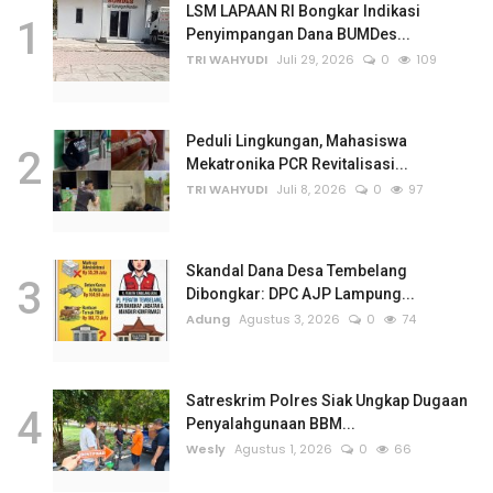
LSM LAPAAN RI Bongkar Indikasi
Rubrik
1
Penyimpangan Dana BUMDes...
TRI WAHYUDI
Juli 29, 2026
0
109
Lampung
Peduli Lingkungan, Mahasiswa
2
Mekatronika PCR Revitalisasi...
TRI WAHYUDI
Juli 8, 2026
0
97
Skandal Dana Desa Tembelang
3
Dibongkar: DPC AJP Lampung...
Adung
Agustus 3, 2026
0
74
Satreskrim Polres Siak Ungkap Dugaan
4
Penyalahgunaan BBM...
Wesly
Agustus 1, 2026
0
66