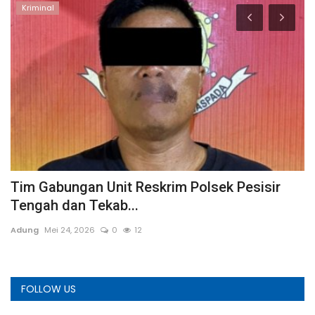
Kriminal
Tim Gabungan Unit Reskrim Polsek Pesisir
S
Tengah dan Tekab...
G
Adung
Mei 24, 2026
0
12
A
FOLLOW US