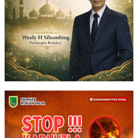
Dunia
Artikel
Ekonomi
Olahraga
Hukum
Nasional
Otomotif
Umum