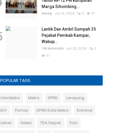
4
Tahun ke-12 Perkumpulan
Marga Sihombing...
Wesly
Juli 12, 2026
0
51
Lantik Dan Ambil Sumpah 35
5
Pejabat Pemkab Kampar,
Wabup...
TRI WAHYUDI
Juli 29, 2026
0
51
POPULAR TAGS
Kota Metro
Metro
DPRD
Lampung
ADV
Fornas
DPRD Kota Metro
Kriminal
Kuliner
Galeri
TDA Depok
Foto