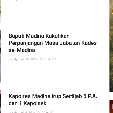
Bupati Madina Kukuhkan
Perpanjangan Masa Jabatan Kades
se-Madina
Wesly
Juli 20, 2024
0
133
Kapolres Madina Irup Sertijab 5 PJU
dan 1 Kapolsek
Wesly
Juli 9, 2024
0
131