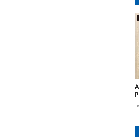
Lampung
Parah,
Aminudin: FOR-WIN Siap Dukung
A
Program Disdikbud Lampung...
P
Adung
Juli 30, 2026
0
14
TR