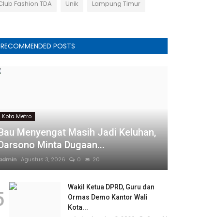
Club Fashion TDA
Unik
Lampung Timur
RECOMMENDED POSTS
Kota Metro
Bau Menyengat Masih Jadi Keluhan,
Darsono Minta Dugaan...
admin
Agustus 3, 2026
0
20
Wakil Ketua DPRD, Guru dan
5
Ormas Demo Kantor Wali
Kota...