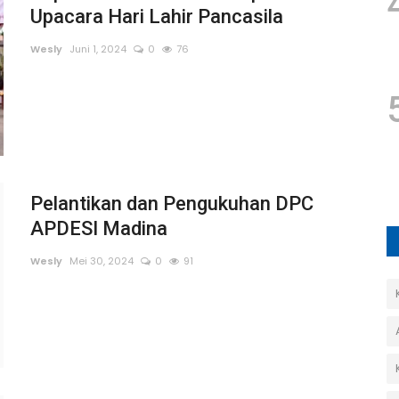
Upacara Hari Lahir Pancasila
Wesly
Juni 1, 2024
0
76
Pelantikan dan Pengukuhan DPC
APDESI Madina
Wesly
Mei 30, 2024
0
91