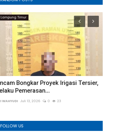
Lampung Timur
Kriminal
ncam Bongkar Proyek Irigasi Tersier,
Team Jatan
elaku Pemerasan...
Sumber Jay
I WAHYUDI
Juli 13, 2026
0
23
Adung
Juni 14, 
FOLLOW US