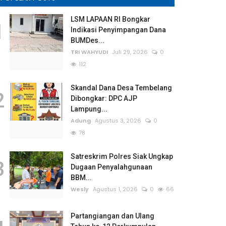
LSM LAPAAN RI Bongkar
1
Indikasi Penyimpangan Dana
BUMDes...
TRI WAHYUDI
Juli 29, 2026
0
112
Skandal Dana Desa Tembelang
2
Dibongkar: DPC AJP
Lampung...
Adung
Agustus 3, 2026
0
78
Satreskrim Polres Siak Ungkap
3
Dugaan Penyalahgunaan
BBM...
Wesly
Agustus 1, 2026
0
66
Partangiangan dan Ulang