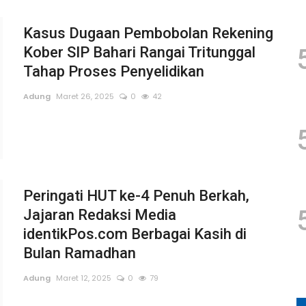
Kasus Dugaan Pembobolan Rekening
Kober SIP Bahari Rangai Tritunggal
Tahap Proses Penyelidikan
Adung
Maret 26, 2025
0
42
Peringati HUT ke-4 Penuh Berkah,
Jajaran Redaksi Media
identikPos.com Berbagai Kasih di
Bulan Ramadhan
Adung
Maret 12, 2025
0
79