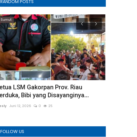
RANDOM POSTS
Sumut
Klaten
etua LSM Gakorpan Prov. Riau
Sekda Klate
erduka, Bibi yang Disayanginya...
Kasus Korup
esly
Juni 12, 2026
0
25
TRI WAHYUDI
Agu
FOLLOW US