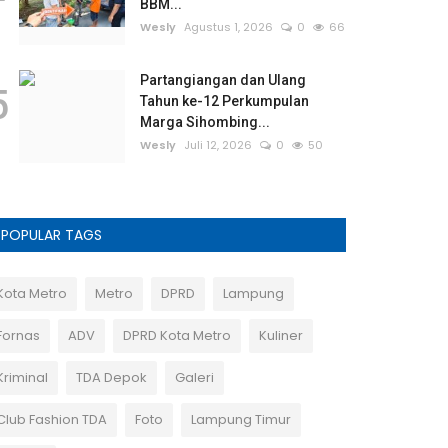
BBM...
Wesly
Agustus 1, 2026
0
66
Partangiangan dan Ulang
5
Tahun ke-12 Perkumpulan
Marga Sihombing...
Wesly
Juli 12, 2026
0
50
POPULAR TAGS
Kota Metro
Metro
DPRD
Lampung
Fornas
ADV
DPRD Kota Metro
Kuliner
Kriminal
TDA Depok
Galeri
Club Fashion TDA
Foto
Lampung Timur