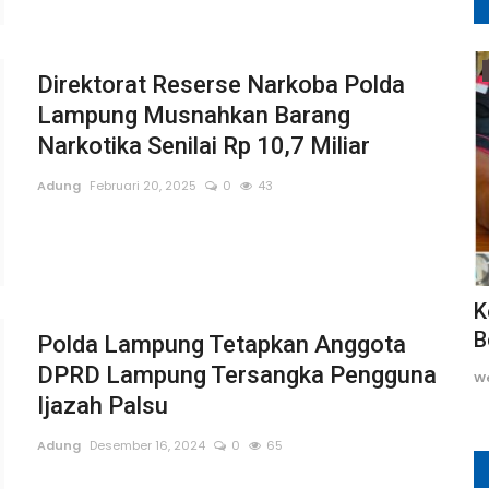
Siak
Direktorat Reserse Narkoba Polda
Lampung Musnahkan Barang
Narkotika Senilai Rp 10,7 Miliar
Adung
Februari 20, 2025
0
43
Satreskrim Polres Siak Ungkap Dugaan
K
ang...
Penyalahgunaan BBM...
B
Polda Lampung Tetapkan Anggota
DPRD Lampung Tersangka Pengguna
Wesly
Agustus 1, 2026
0
66
W
Ijazah Palsu
Adung
Desember 16, 2024
0
65