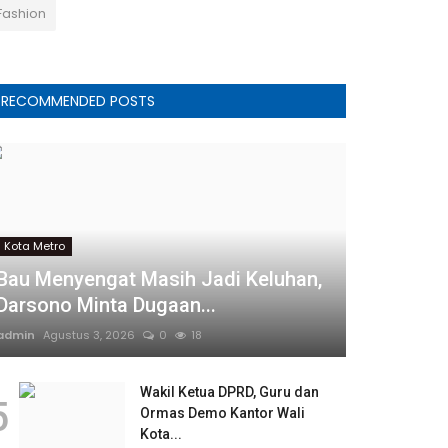
Fashion
RECOMMENDED POSTS
Kota Metro
Bau Menyengat Masih Jadi Keluhan,
Darsono Minta Dugaan...
admin
Agustus 3, 2026
0
18
Wakil Ketua DPRD, Guru dan
5
Ormas Demo Kantor Wali
Kota...