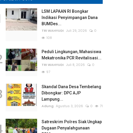
LSM LAPAAN RI Bongkar
1
Indikasi Penyimpangan Dana
BUMDes...
TRI WAHYUDI
Juli 29, 2026
0
108
Peduli Lingkungan, Mahasiswa
2
Mekatronika PCR Revitalisasi...
TRI WAHYUDI
Juli 8, 2026
0
97
Skandal Dana Desa Tembelang
3
Dibongkar: DPC AJP
Lampung...
Adung
Agustus 3, 2026
0
71
Satreskrim Polres Siak Ungkap
4
Dugaan Penyalahgunaan