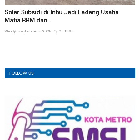
Solar Subsidi di Inhu Jadi Ladang Usaha
B
Mafia BBM dari...
G
Wesly
September 2, 2025
0
66
a
FOLLOW US