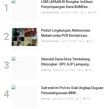
LSM LAPAAN RI Bongkar Indikasi
1
Penyimpangan Dana BUMDes...
TRI WAHYUDI
Juli 29, 2026
0
109
Peduli Lingkungan, Mahasiswa
2
Mekatronika PCR Revitalisasi...
TRI WAHYUDI
Juli 8, 2026
0
97
Skandal Dana Desa Tembelang
3
Dibongkar: DPC AJP Lampung...
Adung
Agustus 3, 2026
0
75
Satreskrim Polres Siak Ungkap Dugaan
4
Penyalahgunaan BBM...
Wesly
Agustus 1, 2026
0
66