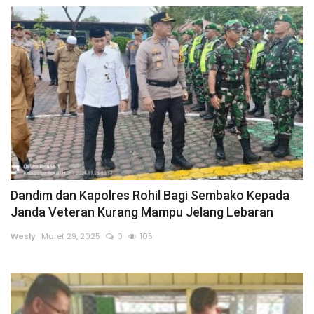
Gallery
Politik
Daerah
Sumbar
Kepri
Pariwisata
Dandim dan Kapolres Rohil Bagi Sembako Kepada
Janda Veteran Kurang Mampu Jelang Lebaran
Sulawesi Utara (Sulut)
Wesly
Maret 29, 2025
0
105
Pendidikan
Opini