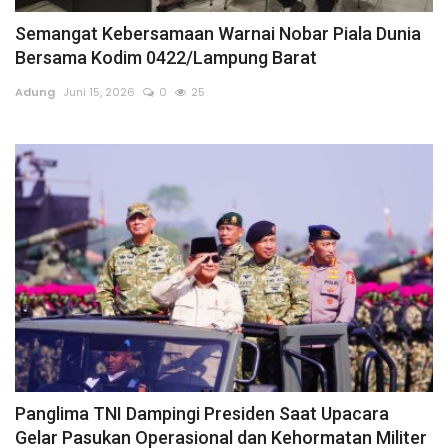
Semangat Kebersamaan Warnai Nobar Piala Dunia
Sumsel
Bersama Kodim 0422/Lampung Barat
Kalbar
Adung
Juni 15, 2026
0
25
Sumut
News
Jawa Barat
Riau
Bisnis
Jambi
Panglima TNI Dampingi Presiden Saat Upacara
Gelar Pasukan Operasional dan Kehormatan Militer
Kaltim