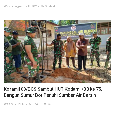
Wesly
Agustus 11, 2025
0
45
Dunia
Artikel
Ekonomi
Olahraga
Hukum
Nasional
Koramil 03/BGS Sambut HUT Kodam I/BB ke 75,
Otomotif
Bangun Sumur Bor Penuhi Sumber Air Bersih
Umum
Wesly
Juni 13, 2025
0
65