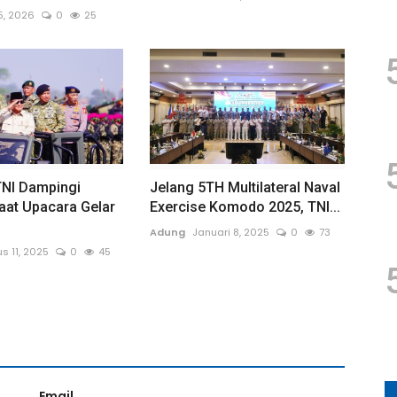
15, 2026
0
25
TNI Dampingi
Jelang 5TH Multilateral Naval
aat Upacara Gelar
Exercise Komodo 2025, TNI...
Adung
Januari 8, 2025
0
73
s 11, 2025
0
45
Email