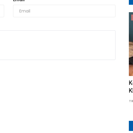
Pesisir Barat
a,
Aksi Heroik!! Dua Personel Polres
K
Pesisir Barat Selamatkan...
K
Adung
Mei 21, 2026
0
20
TR