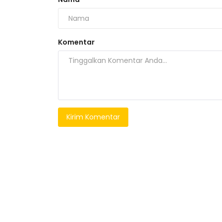
Tulang Bawang
Komentar
Kirim Komentar
Simpan Narkotika di Saku Celan
Seorang Petani Ditangkap...
Wesly
Oktober 19, 2023
0
109