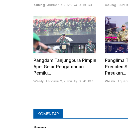
Adung
Januari 7, 2025
0
64
Adung
Juni 
Pangdam Tanjungpura Pimpin
Panglima 
Apel Gelar Pengamanan
Presiden S
Pemilu...
Pasukan...
Wesly
Februari 2, 2024
0
107
Wesly
Agustu
KOMENTAR
Nama