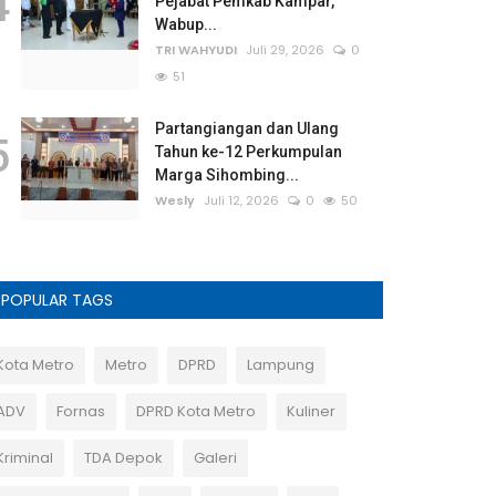
4
Pejabat Pemkab Kampar,
Wabup...
TRI WAHYUDI
Juli 29, 2026
0
51
Partangiangan dan Ulang
5
Tahun ke-12 Perkumpulan
Marga Sihombing...
Wesly
Juli 12, 2026
0
50
POPULAR TAGS
Kota Metro
Metro
DPRD
Lampung
ADV
Fornas
DPRD Kota Metro
Kuliner
Kriminal
TDA Depok
Galeri