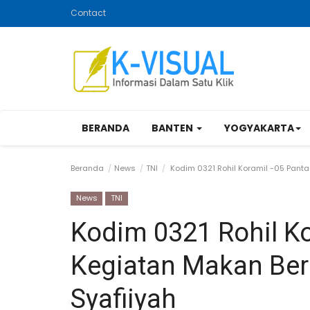
Contact
BERANDA
BANTEN
YOGYAKARTA
Beranda
News
TNI
Kodim 0321 Rohil Koramil -05 Panta
News
TNI
Kodim 0321 Rohil Ko
Kegiatan Makan Ber
Syafiiyah