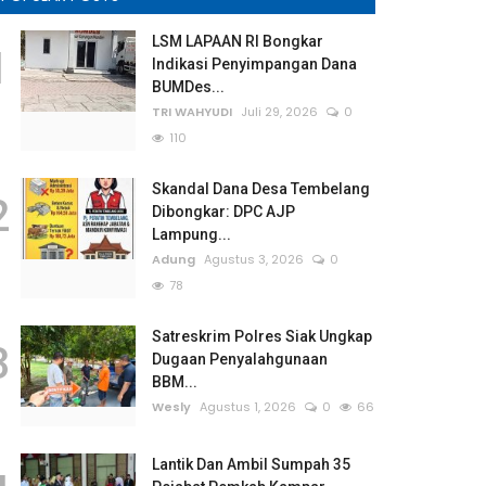
LSM LAPAAN RI Bongkar
1
Indikasi Penyimpangan Dana
BUMDes...
TRI WAHYUDI
Juli 29, 2026
0
110
Skandal Dana Desa Tembelang
2
Dibongkar: DPC AJP
Lampung...
Adung
Agustus 3, 2026
0
78
Satreskrim Polres Siak Ungkap
3
Dugaan Penyalahgunaan
BBM...
Wesly
Agustus 1, 2026
0
66
Lantik Dan Ambil Sumpah 35