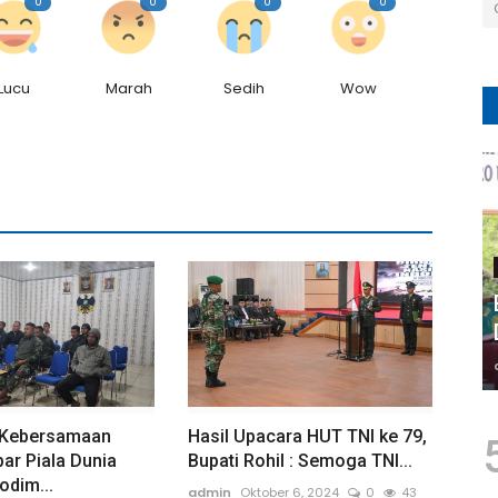
0
0
0
0
Lucu
Marah
Sedih
Wow
 Kebersamaan
Hasil Upacara HUT TNI ke 79,
ar Piala Dunia
Bupati Rohil : Semoga TNI...
dim...
admin
Oktober 6, 2024
0
43