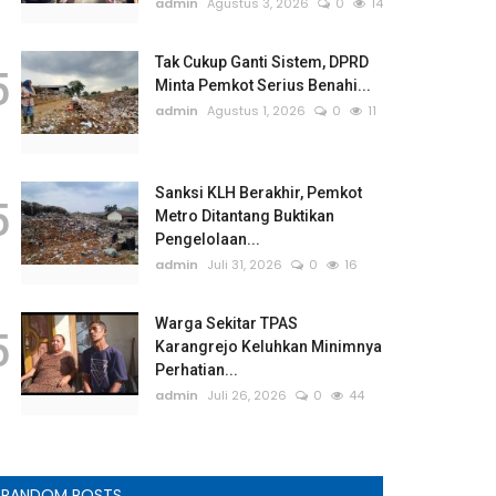
admin
Agustus 3, 2026
0
14
Tak Cukup Ganti Sistem, DPRD
5
Minta Pemkot Serius Benahi...
admin
Agustus 1, 2026
0
11
Sanksi KLH Berakhir, Pemkot
5
Metro Ditantang Buktikan
Pengelolaan...
admin
Juli 31, 2026
0
16
Warga Sekitar TPAS
5
Karangrejo Keluhkan Minimnya
Perhatian...
admin
Juli 26, 2026
0
44
RANDOM POSTS