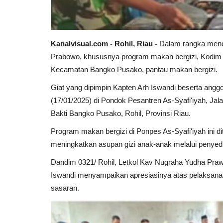
Kanalvisual.com - Rohil, Riau -
Dalam rangka mendu
Prabowo, khususnya program makan bergizi, Kodim 0
Kecamatan Bangko Pusako, pantau makan bergizi.
Giat yang dipimpin Kapten Arh Iswandi beserta angg
(17/01/2025) di Pondok Pesantren As-Syafi'iyah, J
Bakti Bangko Pusako, Rohil, Provinsi Riau.
Program makan bergizi di Ponpes As-Syafi'iyah ini di
meningkatkan asupan gizi anak-anak melalui penyed
Dandim 0321/ Rohil, Letkol Kav Nugraha Yudha Prawi
Iswandi menyampaikan apresiasinya atas pelaksanaan
sasaran.