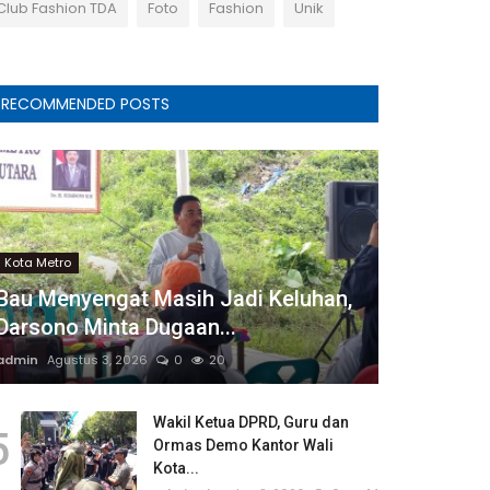
Club Fashion TDA
Foto
Fashion
Unik
RECOMMENDED POSTS
Kota Metro
Bau Menyengat Masih Jadi Keluhan,
Darsono Minta Dugaan...
admin
Agustus 3, 2026
0
20
Wakil Ketua DPRD, Guru dan
5
Ormas Demo Kantor Wali
Kota...