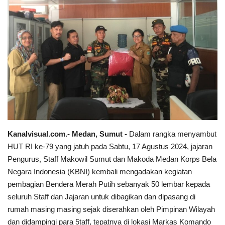
Sumsel
Kalbar
Sumut
News
Jawa Barat
Kanalvisual.com.- Medan, Sumut -
Dalam rangka menyambut
Riau
HUT RI ke-79 yang jatuh pada Sabtu, 17 Agustus 2024, jajaran
Pengurus, Staff Makowil Sumut dan Makoda Medan Korps Bela
Bisnis
Negara Indonesia (KBNI) kembali mengadakan kegiatan
pembagian Bendera Merah Putih sebanyak 50 lembar kepada
Jambi
seluruh Staff dan Jajaran untuk dibagikan dan dipasang di
rumah masing masing sejak diserahkan oleh Pimpinan Wilayah
Kaltim
dan didampingi para 5taff, tepatnya di lokasi Markas Komando