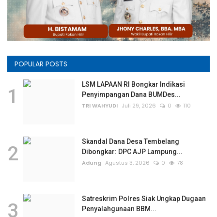
POPULAR POSTS
LSM LAPAAN RI Bongkar Indikasi
1
Penyimpangan Dana BUMDes...
TRI WAHYUDI
Juli 29, 2026
0
110
Skandal Dana Desa Tembelang
2
Dibongkar: DPC AJP Lampung...
Adung
Agustus 3, 2026
0
78
Satreskrim Polres Siak Ungkap Dugaan
3
Penyalahgunaan BBM...