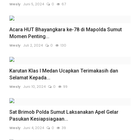
Wesly
Juni 5, 2024
0
67
Acara HUT Bhayangkara ke-78 di Mapolda Sumut
Momen Penting...
Wesly
Juli 2, 2024
0
130
Karutan Klas I Medan Ucapkan Terimakasih dan
Selamat Kepada...
Wesly
Juni 10, 2024
0
99
Sat Brimob Polda Sumut Laksanakan Apel Gelar
Pasukan Kesiapsiagaan...
Wesly
Juni 4, 2024
0
39