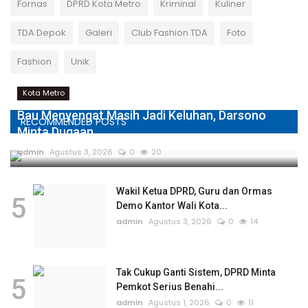
Fornas
DPRD Kota Metro
Kriminal
Kuliner
TDA Depok
Galeri
Club Fashion TDA
Foto
Fashion
Unik
Kota Metro
Bau Menyengat Masih Jadi Keluhan, Darsono
RECOMMENDED POSTS
Minta Dugaan...
admin
Agustus 3, 2026
0
20
Wakil Ketua DPRD, Guru dan Ormas
5
Demo Kantor Wali Kota...
admin
Agustus 3, 2026
0
14
Tak Cukup Ganti Sistem, DPRD Minta
5
Pemkot Serius Benahi...
admin
Agustus 1, 2026
0
11