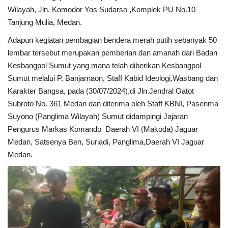
Wilayah, Jln. Komodor Yos Sudarso ,Komplek PU No.10
Dunia
Tanjung Mulia, Medan.
Adapun kegiatan pembagian bendera merah putih sebanyak 50
Artikel
lembar tersebut merupakan pemberian dan amanah dari Badan
Kesbangpol Sumut yang mana telah diberikan Kesbangpol
Ekonomi
Sumut melalui P. Banjarnaon, Staff Kabid Ideologi,Wasbang dan
Karakter Bangsa, pada (30/07/2024),di Jln.Jendral Gatot
Olahraga
Subroto No. 361 Medan dan diterima oleh Staff KBNI, Pasenma
Suyono (Panglima Wilayah) Sumut didampingi Jajaran
Hukum
Pengurus Markas Komando Daerah VI (Makoda) Jaguar
Medan, Satsenya Ben, Suriadi, Panglima,Daerah VI Jaguar
Nasional
Medan.
Otomotif
Umum