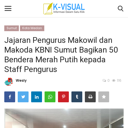
Sumut
Kota Medan
Login
Daftar
Jajaran Pengurus Makowil dan
Makoda KBNI Sumut Bagikan 50
Beranda
Bendera Merah Putih kepada
Contact
Staff Pengurus
Banten
Wesly
0
116
Yogyakarta
Banten
Solo Raya