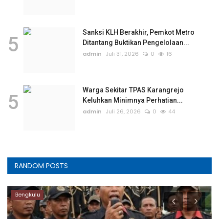
Sanksi KLH Berakhir, Pemkot Metro
5
Ditantang Buktikan Pengelolaan...
admin
Juli 31, 2026
0
16
Warga Sekitar TPAS Karangrejo
5
Keluhkan Minimnya Perhatian...
admin
Juli 26, 2026
0
44
RANDOM POSTS
Bengkulu