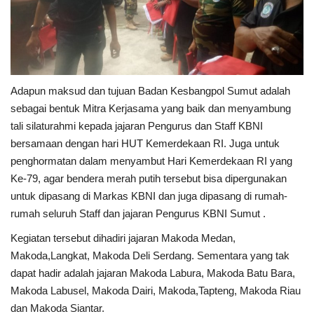
Gallery
Politik
Daerah
Adapun maksud dan tujuan Badan Kesbangpol Sumut adalah
sebagai bentuk Mitra Kerjasama yang baik dan menyambung
Sumbar
tali silaturahmi kepada jajaran Pengurus dan Staff KBNI
bersamaan dengan hari HUT Kemerdekaan RI. Juga untuk
Kepri
penghormatan dalam menyambut Hari Kemerdekaan RI yang
Ke-79, agar bendera merah putih tersebut bisa dipergunakan
Pariwisata
untuk dipasang di Markas KBNI dan juga dipasang di rumah-
rumah seluruh Staff dan jajaran Pengurus KBNI Sumut .
Sulawesi Utara (Sulut)
Kegiatan tersebut dihadiri jajaran Makoda Medan,
Pendidikan
Makoda,Langkat, Makoda Deli Serdang. Sementara yang tak
dapat hadir adalah jajaran Makoda Labura, Makoda Batu Bara,
Opini
Makoda Labusel, Makoda Dairi, Makoda,Tapteng, Makoda Riau
dan Makoda Siantar.