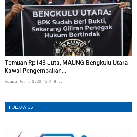
Temuan Rp148 Juta, MAUNG Bengkulu Utara
D
Kawal Pengembalian...
K
Adung
Juni 18, 2026
0
32
TR
FOLLOW US