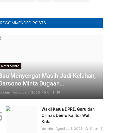
RECOMMENDED POSTS
Kota Metro
Bau Menyengat Masih Jadi Keluhan,
Darsono Minta Dugaan...
admin
Agustus 3, 2026
0
18
Wakil Ketua DPRD, Guru dan
5
Ormas Demo Kantor Wali
Kota...
admin
Agustus 3, 2026
0
13