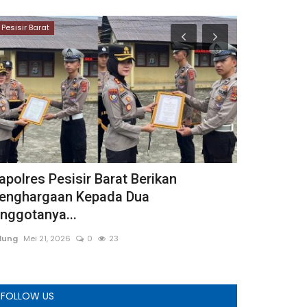
Pesisir Barat
Karanganyar
apolres Pesisir Barat Berikan
LSM LAPAA
enghargaan Kepada Dua
Duplikasi A
nggotanya...
TRI WAHYUDI
Apr
dung
Mei 21, 2026
0
23
FOLLOW US