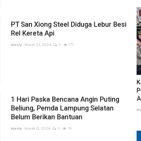
Kampar
PT San Xiong Steel Diduga Lebur Besi
Rel Kereta Api
Wesly
Maret 23, 2024
0
177
kam,
Gagal Tumbuh Akibat Musim Panas,
K
Panen Jagung Pipil KOPPSA-M...
P
A
1 Hari Paska Bencana Angin Puting
TRI WAHYUDI
Agustus 4, 2026
0
16
Beliung, Pemda Lampung Selatan
A
Belum Berikan Bantuan
Wesly
Maret 12, 2024
0
75