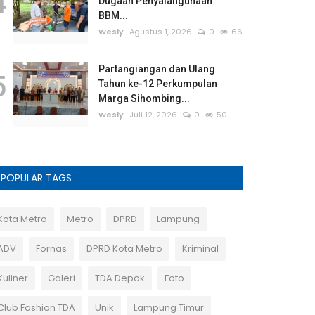
4
Dugaan Penyalahgunaan
BBM...
Wesly
Agustus 1, 2026
0
66
Partangiangan dan Ulang
5
Tahun ke-12 Perkumpulan
Marga Sihombing...
Wesly
Juli 12, 2026
0
50
POPULAR TAGS
Kota Metro
Metro
DPRD
Lampung
ADV
Fornas
DPRD Kota Metro
Kriminal
Kuliner
Galeri
TDA Depok
Foto
Club Fashion TDA
Unik
Lampung Timur