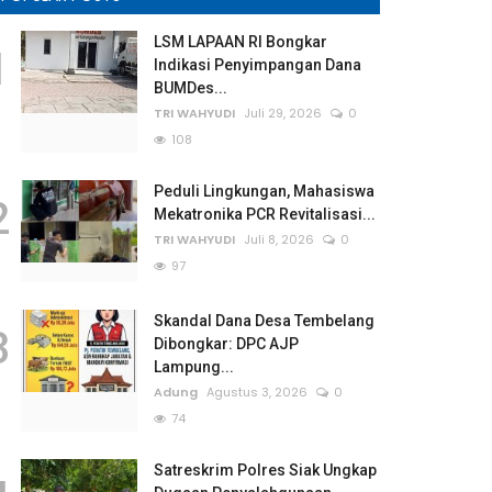
LSM LAPAAN RI Bongkar
1
Indikasi Penyimpangan Dana
BUMDes...
TRI WAHYUDI
Juli 29, 2026
0
108
Peduli Lingkungan, Mahasiswa
2
Mekatronika PCR Revitalisasi...
TRI WAHYUDI
Juli 8, 2026
0
97
Skandal Dana Desa Tembelang
3
Dibongkar: DPC AJP
Lampung...
Adung
Agustus 3, 2026
0
74
Satreskrim Polres Siak Ungkap