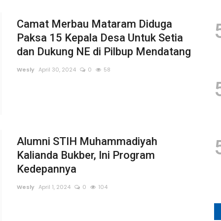
Camat Merbau Mataram Diduga
Paksa 15 Kepala Desa Untuk Setia
dan Dukung NE di Pilbup Mendatang
Wesly
April 30, 2024
0
58
Alumni STIH Muhammadiyah
Kalianda Bukber, Ini Program
Kedepannya
Wesly
April 1, 2024
0
104