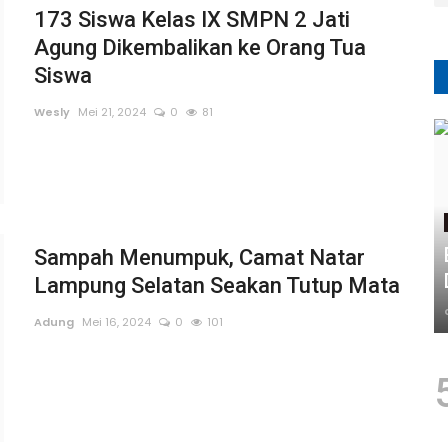
173 Siswa Kelas IX SMPN 2 Jati
Agung Dikembalikan ke Orang Tua
Siswa
Wesly
Mei 21, 2024
0
81
Sampah Menumpuk, Camat Natar
Lampung Selatan Seakan Tutup Mata
Adung
Mei 16, 2024
0
101