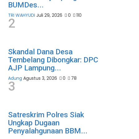
BUMDes...
TRI WAHYUDI
Juli 29, 2026
0
110
2
Skandal Dana Desa
Tembelang Dibongkar: DPC
AJP Lampung...
Adung
Agustus 3, 2026
0
78
3
Satreskrim Polres Siak
Ungkap Dugaan
Penyalahgunaan BBM...