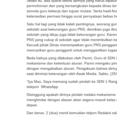
Selain itu, ada syarat teknis lainnya yang harus dipat
permohonan dari yang bersangkutan kepada dinas terk
semula guru bekerja dan tujuan mutasi. Serta hasil An
ketersedian permasi hingga surat pernyataan bebas h
Satu hal lagi yang tidak kalah pentingnya, seorang gur
sekolah asal kekurangan guru PNS, demikian juga din
sekolah yang dituju juga tidak kekurangan guru. Kar
PNS yang cukup di sekolah agar tidak menimbulkan k
Kecuali pihak Dinas menempatkan guru PNS pengganti 
mencarikan guru pengganti untuk menggantikan tugas
Beda halnya yang dilakukan oleh Parmi, Guru di SDN 2
mekanisme dan ketentuan aturan. Parmi mengaku pinda
dengan mengabaikan aturan. Pengakuan bahwa diriny
saat dimintai keterangan oleh Awak Media, Sabtu, (25
"Iya Mas, Saya memang sudah pindah ke SDN 1 Ranga
telepon WhatsApp.
Disinggung apakah dirinya pindah melalui mekanisme
menghindar dengan alasan akan segera masuk kelas d
depan.
Dan benar, 2 (dua) menit kemudian telpon Redaksi sal