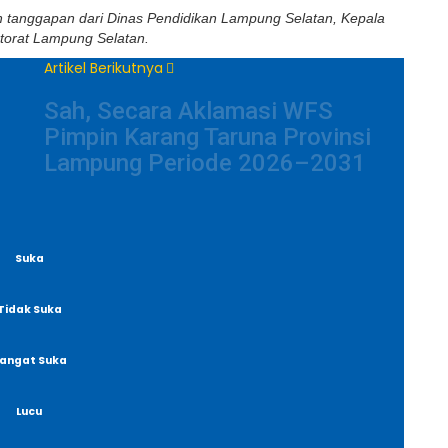
eh tanggapan dari Dinas Pendidikan Lampung Selatan, Kepala
torat Lampung Selatan.
Artikel Berikutnya
Sah, Secara Aklamasi WFS
Pimpin Karang Taruna Provinsi
Lampung Periode 2026–2031
Suka
Tidak Suka
angat Suka
Lucu