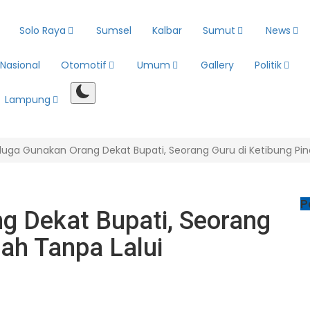
Solo Raya
Sumsel
Kalbar
Sumut
News
Nasional
Otomotif
Umum
Gallery
Politik
Lampung
uga Gunakan Orang Dekat Bupati, Seorang Guru di Ketibung Pi
P
g Dekat Bupati, Seorang
dah Tanpa Lalui