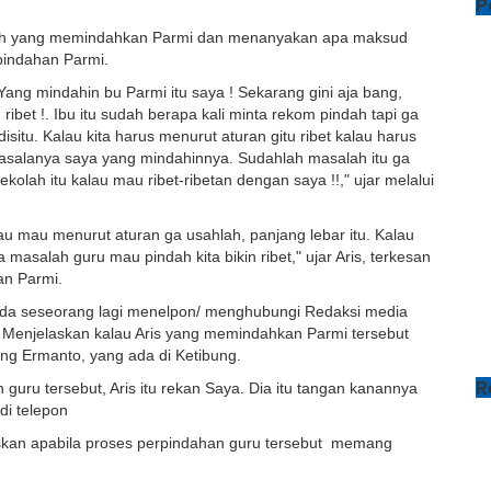
P
alah yang memindahkan Parmi dan menanyakan apa maksud
indahan Parmi.
ang mindahin bu Parmi itu saya ! Sekarang gini aja bang,
ribet !. Ibu itu sudah berapa kali minta rekom pindah tapi ga
isitu. Kalau kita harus menurut aturan gitu ribet kalau harus
 masalanya saya yang mindahinnya. Sudahlah masalah itu ga
ekolah itu kalau mau ribet-ribetan dengan saya !!," ujar melalui
au mau menurut aturan ga usahlah, panjang lebar itu. Kalau
masalah guru mau pindah kita bikin ribet," ujar Aris, terkesan
an Parmi.
 ada seseorang lagi menelpon/ menghubungi Redaksi media
is. Menjelaskan kalau Aris yang memindahkan Parmi tersebut
ng Ermanto, yang ada di Ketibung.
R
in guru tersebut, Aris itu rekan Saya. Dia itu tangan kanannya
di telepon
uskan apabila proses perpindahan guru tersebut memang