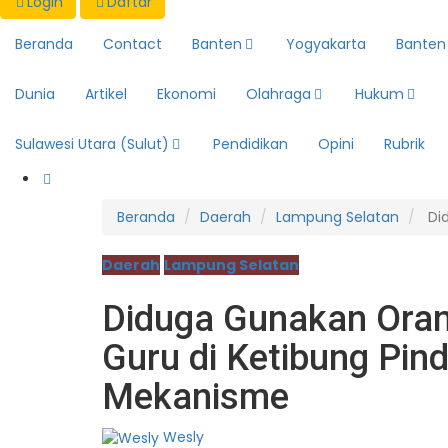
Login
Daftar
Beranda
Contact
Banten
Yogyakarta
Banten
Dunia
Artikel
Ekonomi
Olahraga
Hukum
Sulawesi Utara (Sulut)
Pendidikan
Opini
Rubrik
Beranda
Daerah
Lampung Selatan
Did
Daerah
Lampung Selatan
Diduga Gunakan Oran
Guru di Ketibung Pin
Mekanisme
Wesly