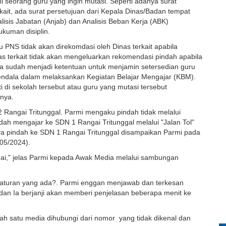
uhi seorang guru yang ingin mutasi. Seperti adanya surat
ait, ada surat persetujuan dari Kepala Dinas/Badan tempat
alisis Jabatan (Anjab) dan Analisis Beban Kerja (ABK)
ukuman disiplin.
u PNS tidak akan direkomdasi oleh Dinas terkait apabila
as terkait tidak akan mengeluarkan rekomendasi pindah apabila
ena sudah menjadi ketentuan untuk menjamin setersedian guru
endala dalam melaksankan Kegiatan Belajar Mengajar (KBM).
di sekolah tersebut atau guru yang mutasi tersebut
nya.
 Rangai Tritunggal. Parmi mengaku pindah tidak melalui
h mengajar ke SDN 1 Rangai Tritunggal melalui "Jalan Tol"
a pindah ke SDN 1 Rangai Tritunggal disampaikan Parmi pada
/05/2024).
i," jelas Parmi kepada Awak Media melalui sambungan
 aturan yang ada?. Parmi enggan menjawab dan terkesan
an Ia berjanji akan memberi penjelasan beberapa menit ke
ah satu media dihubungi dari nomor yang tidak dikenal dan