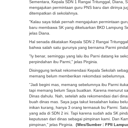
Sementara, Kepala SDN 1 Rangai Tritunggal, Diana, S
mengajukan permintaan guru PNS baru dan dirinya j
ditempatkan di sekolahnya.
"Kalau saya tidak pernah mengajukan permintaan gur
baru membawa SK yang dikeluarkan BKD Lampung Selat
jelas Diana.
Hal senada dikatakan Kepala SDN 2 Rangai Tritunggal,
bahwa salah satu gurunya yang bernama Parmi pinda
"Iy benar, seminggu yang lalu ibu Parni datang ke s
perpindahan ibu Parmi," jelas Pirginia.
Disinggung terkait rekomendasi Kepala Sekolah sebag
memang belum memberikan rekomdasi sebelumnya.
"Jadi begini mas, memang sebelumnya ibu Parmi itu
tapi memang belum Saya buatkan. Karena menurut sa
Dinas dahulu. Nah, setelah ada rekomendasi dari dina
buah dinas mas. Saya juga takut kesalahan kalau belu
inikan kurang, hanya 3 orang termasuk bu Parmi. Satu
yang ada di SDN 2 ini. Tapi karena sudah ada SK pinda
keputusan dari dinas sebagai pimpinan kami. Dan K
pimpinan," jelas Pirginia.
(Wes/Sumber : FPII Lampu