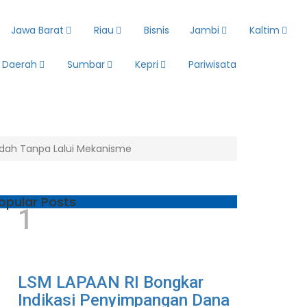
Jawa Barat
Riau
Bisnis
Jambi
Kaltim
Daerah
Sumbar
Kepri
Pariwisata
ndah Tanpa Lalui Mekanisme
opular Posts
1
LSM LAPAAN RI Bongkar
Indikasi Penyimpangan Dana