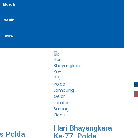
Marah
Sedih
Wow
R
J
Hari Bhayangkara
s Polda
Ke-77, Polda