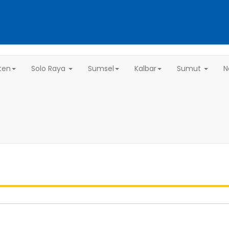
ten
Solo Raya
Sumsel
Kalbar
Sumut
N