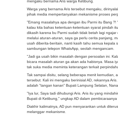
mengaku bernama Aris warga Ketibung.
Warga yang bernama Aris tersebut mengaku, diriny
pihak media mempertanyakan mekanisme proses perp
"Emang masalahya apa dengan ibu Parmi itu Bang ?! Y
kalau kita bahas ketentuan-ketentuan syarat pindah itu 
dikasih karena bu Parmi sudah tidak betah lagi ngajar d
melalui aturan-aturan, saya ga perlu cerita panjang,
usah diberita-beritain, nanti kasih tahu semua kepala s
sambungan telepon WhatsApp, seolah mengancam.
"Jadi ga usah bikin masalah dengan persoalan ini. Kal
bicara masalah aturan ga akan ada habisnya. Masa iya 
tak suka media meminta keterangan terkait perpindah
Tak sampai disitu, selang beberapa menit kemudian,
tersebut. Kali ini mengaku berinisial AD, rekannya Ar
adalah "tangan kanan" Bupati Lampung Selatan, Nana
"Iya lur, Saya tadi dihubungi Aris. Aris itu yang mindah
Bupati di Ketibung," ungkap AD dalam pembicaraanya 
Diakhir kalimatnya, AD pun menyarankan untuk diter
melanggar mekanisme.