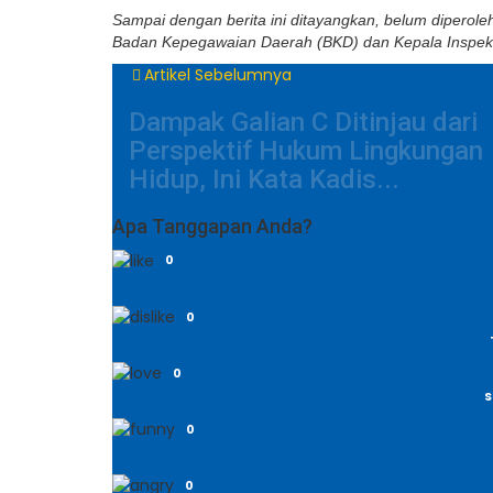
Sampai dengan berita ini ditayangkan, belum diperol
Badan Kepegawaian Daerah (BKD) dan Kepala Inspek
Artikel Sebelumnya
Dampak Galian C Ditinjau dari
Perspektif Hukum Lingkungan
Hidup, Ini Kata Kadis...
Apa Tanggapan Anda?
0
0
0
S
0
0