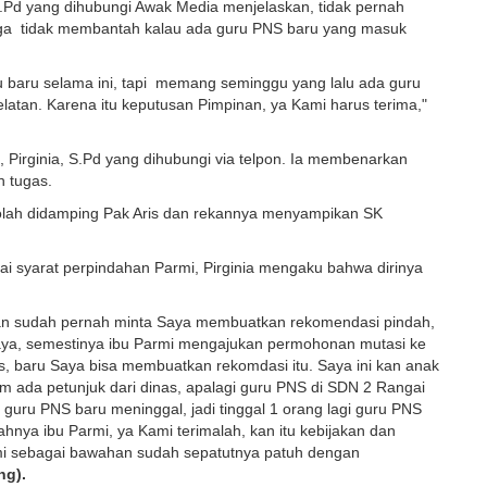
.Pd yang dihubungi Awak Media menjelaskan, tidak pernah
uga tidak membantah kalau ada guru PNS baru yang masuk
u baru selama ini, tapi memang seminggu yang lalu ada guru
an. Karena itu keputusan Pimpinan, ya Kami harus terima,"
 Pirginia, S.Pd yang dihubungi via telpon. Ia membenarkan
h tugas.
ekolah didamping Pak Aris dan rekannya menyampikan SK
ai syarat perpindahan Parmi, Pirginia mengaku bahwa dirinya
kan sudah pernah minta Saya membuatkan rekomendasi pindah,
ya, semestinya ibu Parmi mengajukan permohonan mutasi ke
s, baru Saya bisa membuatkan rekomdasi itu. Saya ini kan anak
m ada petunjuk dari dinas, apalagi guru PNS di SDN 2 Rangai
 guru PNS baru meninggal, jadi tinggal 1 orang lagi guru PNS
hnya ibu Parmi, ya Kami terimalah, kan itu kebijakan dan
ami sebagai bawahan sudah sepatutnya patuh dengan
ng).