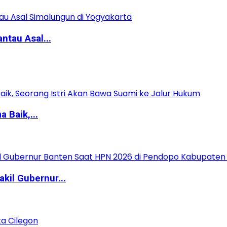
ntau Asal...
 Baik,...
kil Gubernur...