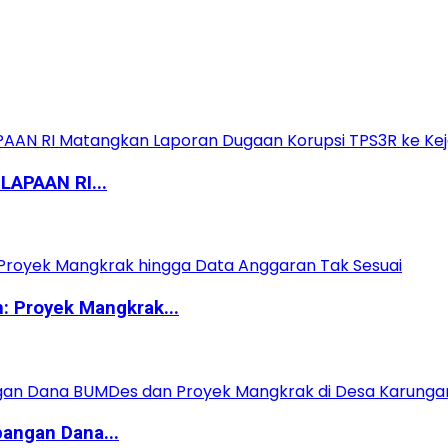
APAAN RI...
 Proyek Mangkrak...
angan Dana...