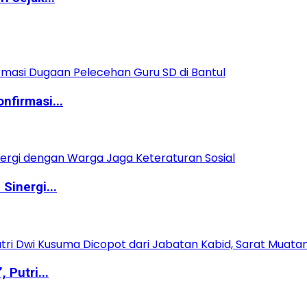
nfirmasi...
Sinergi...
Putri...