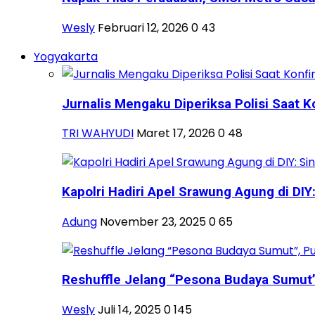
Wesly
Februari 12, 2026
0
43
Yogyakarta
Jurnalis Mengaku Diperiksa Polisi Saat Ko
TRI WAHYUDI
Maret 17, 2026
0
48
Kapolri Hadiri Apel Srawung Agung di DIY: 
Adung
November 23, 2025
0
65
Reshuffle Jelang “Pesona Budaya Sumut”, 
Wesly
Juli 14, 2025
0
145