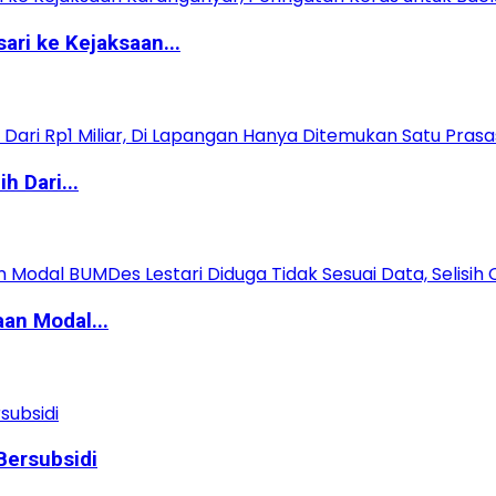
ri ke Kejaksaan...
 Dari...
an Modal...
ersubsidi