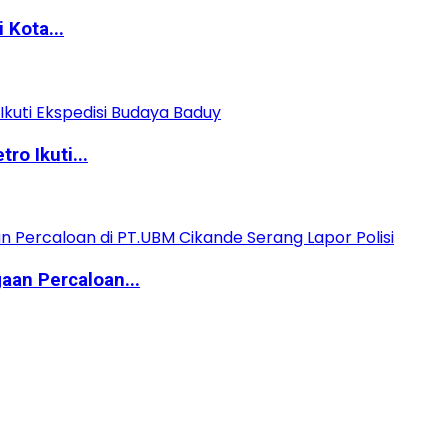
 Kota...
o Ikuti...
aan Percaloan...