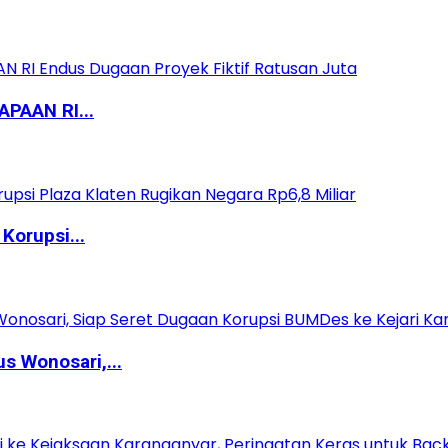
PAAN RI...
Korupsi...
 Wonosari,...