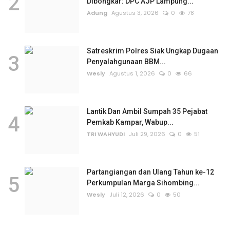
2
Dibongkar: DPC AJP Lampung...
Adung
Agustus 3, 2026
0
78
Satreskrim Polres Siak Ungkap Dugaan
3
Penyalahgunaan BBM...
Wesly
Agustus 1, 2026
0
66
Lantik Dan Ambil Sumpah 35 Pejabat
4
Pemkab Kampar, Wabup...
TRI WAHYUDI
Juli 29, 2026
0
51
Partangiangan dan Ulang Tahun ke-12
5
Perkumpulan Marga Sihombing...
Wesly
Juli 12, 2026
0
50