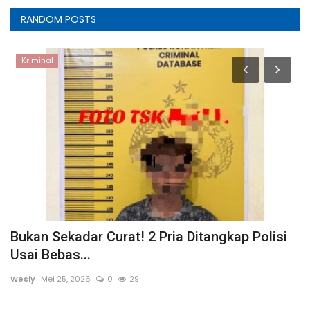
RANDOM POSTS
Kriminal
Bukan Sekadar Curat! 2 Pria Ditangkap Polisi
M
Usai Bebas...
P
Wesly
Mei 25, 2026
0
29
We