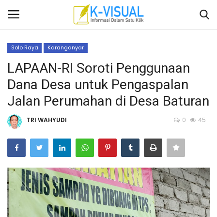
Solo Raya
Karanganyar
Login
Daftar
LAPAAN-RI Soroti Penggunaan
Dana Desa untuk Pengaspalan
Beranda
Jalan Perumahan di Desa Baturan
Contact
TRI WAHYUDI
0
45
Banten
Yogyakarta
Banten
Solo Raya