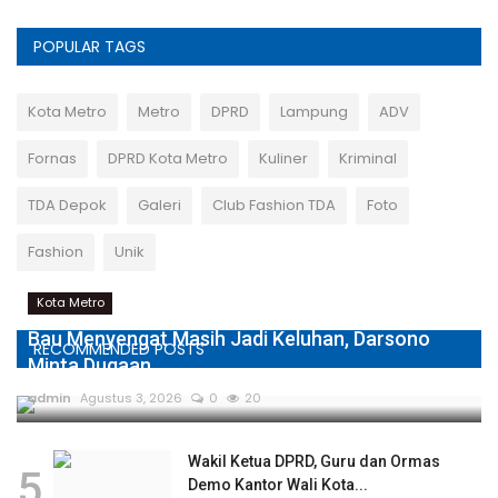
POPULAR TAGS
Kota Metro
Metro
DPRD
Lampung
ADV
Fornas
DPRD Kota Metro
Kuliner
Kriminal
TDA Depok
Galeri
Club Fashion TDA
Foto
Fashion
Unik
Kota Metro
Bau Menyengat Masih Jadi Keluhan, Darsono
RECOMMENDED POSTS
Minta Dugaan...
admin
Agustus 3, 2026
0
20
Wakil Ketua DPRD, Guru dan Ormas
5
Demo Kantor Wali Kota...