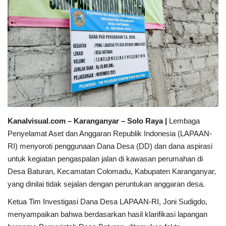
Sumsel
Kalbar
Sumut
News
Jawa Barat
Kanalvisual.com – Karanganyar – Solo Raya |
Lembaga
Penyelamat Aset dan Anggaran Republik Indonesia (LAPAAN-
Riau
RI) menyoroti penggunaan Dana Desa (DD) dan dana aspirasi
untuk kegiatan pengaspalan jalan di kawasan perumahan di
Bisnis
Desa Baturan, Kecamatan Colomadu, Kabupaten Karanganyar,
yang dinilai tidak sejalan dengan peruntukan anggaran desa.
Jambi
Ketua Tim Investigasi Dana Desa LAPAAN-RI, Joni Sudigdo,
menyampaikan bahwa berdasarkan hasil klarifikasi lapangan
Kaltim