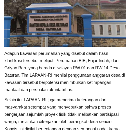
Gallery
Politik
Daerah
Sumbar
Adapun kawasan perumahan yang disebut dalam hasil
Kepri
klarifikasi tersebut meliputi Perumahan BIB, Fajar Indah, dan
Griyan Baru yang berada di wilayah RW 01 dan RW 14 Desa
Pariwisata
Baturan. Tim LAPAAN-RI menilai penggunaan anggaran desa di
kawasan tersebut berpotensi menimbulkan ketimpangan
manfaat dan persoalan akuntabilitas.
Sulawesi Utara (Sulut)
Selain itu, LAPAAN-RI juga menerima keterangan dari
Pendidikan
masyarakat setempat yang menyebutkan bahwa proses
pengerjaan sejumlah proyek fisik tidak melibatkan partisipasi
Opini
warga, melainkan dikerjakan oleh perangkat desa sendiri.
Kondisi ini dinilai bertentangan dengan semangat padat karya