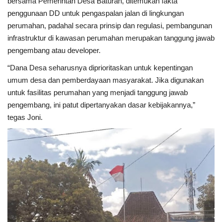
bersama Pemerintah Desa Baturan, ditemukan fakta
penggunaan DD untuk pengaspalan jalan di lingkungan
Dunia
perumahan, padahal secara prinsip dan regulasi, pembangunan
infrastruktur di kawasan perumahan merupakan tanggung jawab
Artikel
pengembang atau developer.
“Dana Desa seharusnya diprioritaskan untuk kepentingan
Ekonomi
umum desa dan pemberdayaan masyarakat. Jika digunakan
untuk fasilitas perumahan yang menjadi tanggung jawab
Olahraga
pengembang, ini patut dipertanyakan dasar kebijakannya,”
tegas Joni.
Hukum
Nasional
Otomotif
Umum