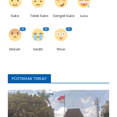
Suka
Tidak Suka
Sangat Suka
Lucu
0
0
1
Marah
Sedih
Wow
POSTINGAN TERKAIT