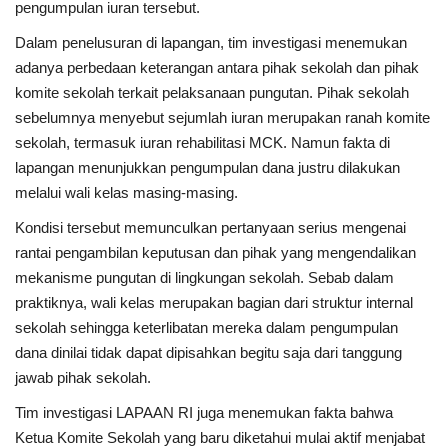
pengumpulan iuran tersebut.
Dalam penelusuran di lapangan, tim investigasi menemukan
Dunia
adanya perbedaan keterangan antara pihak sekolah dan pihak
komite sekolah terkait pelaksanaan pungutan. Pihak sekolah
Artikel
sebelumnya menyebut sejumlah iuran merupakan ranah komite
sekolah, termasuk iuran rehabilitasi MCK. Namun fakta di
Ekonomi
lapangan menunjukkan pengumpulan dana justru dilakukan
melalui wali kelas masing-masing.
Olahraga
Kondisi tersebut memunculkan pertanyaan serius mengenai
Hukum
rantai pengambilan keputusan dan pihak yang mengendalikan
mekanisme pungutan di lingkungan sekolah. Sebab dalam
Nasional
praktiknya, wali kelas merupakan bagian dari struktur internal
sekolah sehingga keterlibatan mereka dalam pengumpulan
Otomotif
dana dinilai tidak dapat dipisahkan begitu saja dari tanggung
jawab pihak sekolah.
Umum
Tim investigasi LAPAAN RI juga menemukan fakta bahwa
Ketua Komite Sekolah yang baru diketahui mulai aktif menjabat