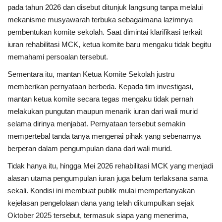
Gallery
pada tahun 2026 dan disebut ditunjuk langsung tanpa melalui
mekanisme musyawarah terbuka sebagaimana lazimnya
Politik
pembentukan komite sekolah. Saat dimintai klarifikasi terkait
iuran rehabilitasi MCK, ketua komite baru mengaku tidak begitu
Daerah
memahami persoalan tersebut.
Sementara itu, mantan Ketua Komite Sekolah justru
Sumbar
memberikan pernyataan berbeda. Kepada tim investigasi,
mantan ketua komite secara tegas mengaku tidak pernah
Kepri
melakukan pungutan maupun menarik iuran dari wali murid
selama dirinya menjabat. Pernyataan tersebut semakin
Pariwisata
mempertebal tanda tanya mengenai pihak yang sebenarnya
berperan dalam pengumpulan dana dari wali murid.
Sulawesi Utara (Sulut)
Tidak hanya itu, hingga Mei 2026 rehabilitasi MCK yang menjadi
alasan utama pengumpulan iuran juga belum terlaksana sama
Pendidikan
sekali. Kondisi ini membuat publik mulai mempertanyakan
kejelasan pengelolaan dana yang telah dikumpulkan sejak
Opini
Oktober 2025 tersebut, termasuk siapa yang menerima,