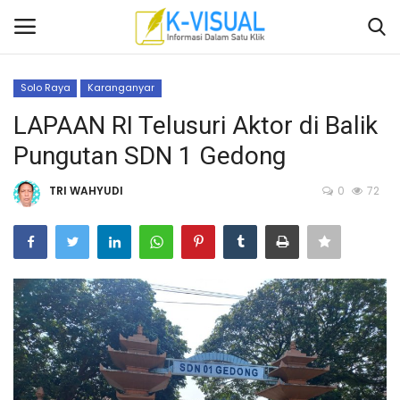
Solo Raya
Karanganyar
Login
Daftar
LAPAAN RI Telusuri Aktor di Balik
Pungutan SDN 1 Gedong
Beranda
TRI WAHYUDI
0
72
Contact
Banten
Yogyakarta
Banten
Solo Raya