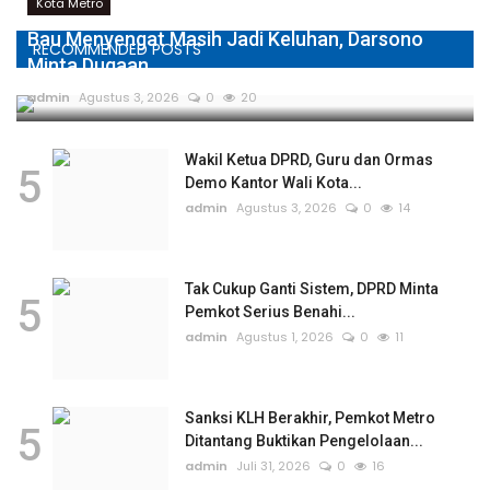
Kota Metro
Bau Menyengat Masih Jadi Keluhan, Darsono
RECOMMENDED POSTS
Minta Dugaan...
admin
Agustus 3, 2026
0
20
Wakil Ketua DPRD, Guru dan Ormas
5
Demo Kantor Wali Kota...
admin
Agustus 3, 2026
0
14
Tak Cukup Ganti Sistem, DPRD Minta
5
Pemkot Serius Benahi...
admin
Agustus 1, 2026
0
11
Sanksi KLH Berakhir, Pemkot Metro
5
Ditantang Buktikan Pengelolaan...
admin
Juli 31, 2026
0
16