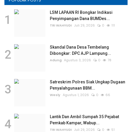
POPULAR POSTS
LSM LAPAAN RI Bongkar Indikasi
1
Penyimpangan Dana BUMDes...
TRI WAHYUDI
Juli 29, 2026
0
111
Skandal Dana Desa Tembelang
2
Dibongkar: DPC AJP Lampung...
Adung
Agustus 3, 2026
0
78
Satreskrim Polres Siak Ungkap Dugaan
3
Penyalahgunaan BBM...
Wesly
Agustus 1, 2026
0
66
Lantik Dan Ambil Sumpah 35 Pejabat
4
Pemkab Kampar, Wabup...
TRI WAHYUDI
Juli 29, 2026
0
51