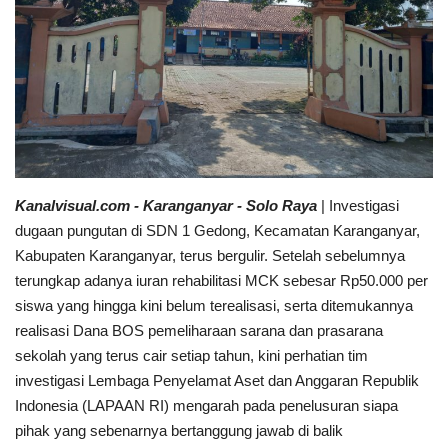
Sumsel
Kalbar
Sumut
News
Kanalvisual.com - Karanganyar - Solo Raya
| Investigasi
dugaan pungutan di SDN 1 Gedong, Kecamatan Karanganyar,
Jawa Barat
Kabupaten Karanganyar, terus bergulir. Setelah sebelumnya
terungkap adanya iuran rehabilitasi MCK sebesar Rp50.000 per
Riau
siswa yang hingga kini belum terealisasi, serta ditemukannya
realisasi Dana BOS pemeliharaan sarana dan prasarana
Bisnis
sekolah yang terus cair setiap tahun, kini perhatian tim
investigasi Lembaga Penyelamat Aset dan Anggaran Republik
Jambi
Indonesia (LAPAAN RI) mengarah pada penelusuran siapa
pihak yang sebenarnya bertanggung jawab di balik
Kaltim