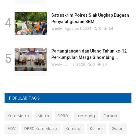
Satreskrim Polres Siak Ungkap Dugaan
4
Penyalahgunaan BBM...
Wesly
Agustus 1, 2026
0
66
Partangiangan dan Ulang Tahun ke-12
5
Perkumpulan Marga Sihombing...
Wesly
Juli 12, 2026
0
50
POPULAR TAGS
Kota Metro
Metro
DPRD
Lampung
Fornas
ADV
DPRD Kota Metro
Kriminal
Kuliner
Galeri