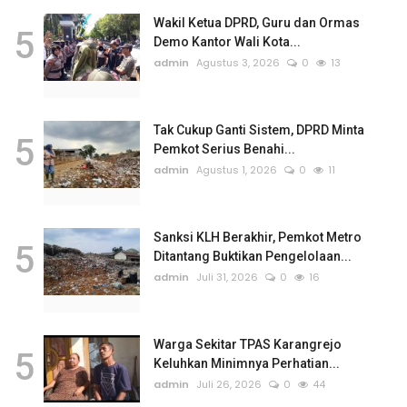
Wakil Ketua DPRD, Guru dan Ormas
5
Demo Kantor Wali Kota...
admin
Agustus 3, 2026
0
13
Tak Cukup Ganti Sistem, DPRD Minta
5
Pemkot Serius Benahi...
admin
Agustus 1, 2026
0
11
Sanksi KLH Berakhir, Pemkot Metro
5
Ditantang Buktikan Pengelolaan...
admin
Juli 31, 2026
0
16
Warga Sekitar TPAS Karangrejo
5
Keluhkan Minimnya Perhatian...
admin
Juli 26, 2026
0
44