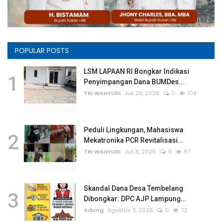
POPULAR POSTS
LSM LAPAAN RI Bongkar Indikasi
1
Penyimpangan Dana BUMDes...
TRI WAHYUDI
Juli 29, 2026
0
108
Peduli Lingkungan, Mahasiswa
2
Mekatronika PCR Revitalisasi...
TRI WAHYUDI
Juli 8, 2026
0
97
Skandal Dana Desa Tembelang
3
Dibongkar: DPC AJP Lampung...
Adung
Agustus 3, 2026
0
73