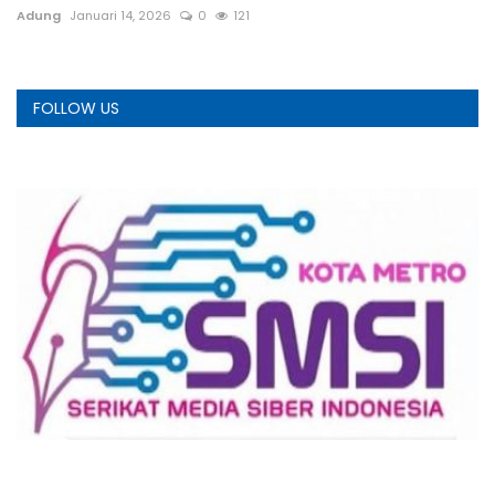
Adung
Januari 14, 2026
0
121
A
FOLLOW US