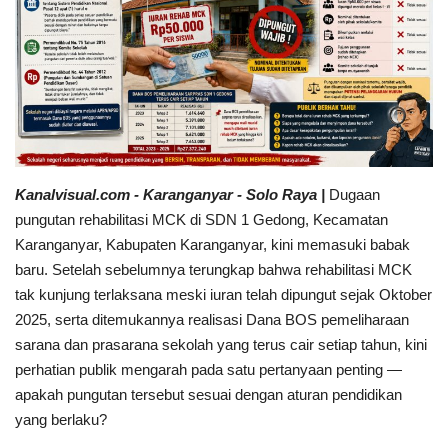
Sumsel
Kalbar
Sumut
News
Kanalvisual.com - Karanganyar - Solo Raya |
Dugaan
pungutan rehabilitasi MCK di SDN 1 Gedong, Kecamatan
Jawa Barat
Karanganyar, Kabupaten Karanganyar, kini memasuki babak
baru. Setelah sebelumnya terungkap bahwa rehabilitasi MCK
Riau
tak kunjung terlaksana meski iuran telah dipungut sejak Oktober
2025, serta ditemukannya realisasi Dana BOS pemeliharaan
Bisnis
sarana dan prasarana sekolah yang terus cair setiap tahun, kini
perhatian publik mengarah pada satu pertanyaan penting —
Jambi
apakah pungutan tersebut sesuai dengan aturan pendidikan
yang berlaku?
Kaltim