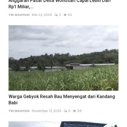
Anggaran Pasar Desa Wonosari Capai Lebih Dari
Rp1 Miliar,...
TRI WAHYUDI
Mei 22, 2026
0
52
Warga Gebyok Resah Bau Menyengat dari Kandang
Babi
TRI WAHYUDI
November 13, 2025
0
69