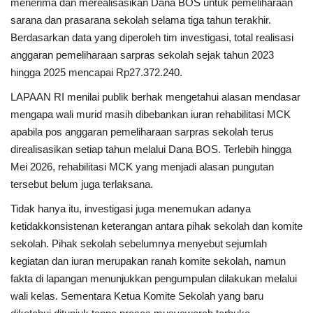
menerima dan merealisasikan Dana BOS untuk pemeliharaan
Gallery
sarana dan prasarana sekolah selama tiga tahun terakhir.
Berdasarkan data yang diperoleh tim investigasi, total realisasi
Politik
anggaran pemeliharaan sarpras sekolah sejak tahun 2023
hingga 2025 mencapai Rp27.372.240.
Daerah
LAPAAN RI menilai publik berhak mengetahui alasan mendasar
Sumbar
mengapa wali murid masih dibebankan iuran rehabilitasi MCK
apabila pos anggaran pemeliharaan sarpras sekolah terus
Kepri
direalisasikan setiap tahun melalui Dana BOS. Terlebih hingga
Mei 2026, rehabilitasi MCK yang menjadi alasan pungutan
Pariwisata
tersebut belum juga terlaksana.
Tidak hanya itu, investigasi juga menemukan adanya
Sulawesi Utara (Sulut)
ketidakkonsistenan keterangan antara pihak sekolah dan komite
sekolah. Pihak sekolah sebelumnya menyebut sejumlah
Pendidikan
kegiatan dan iuran merupakan ranah komite sekolah, namun
fakta di lapangan menunjukkan pengumpulan dilakukan melalui
Opini
wali kelas. Sementara Ketua Komite Sekolah yang baru