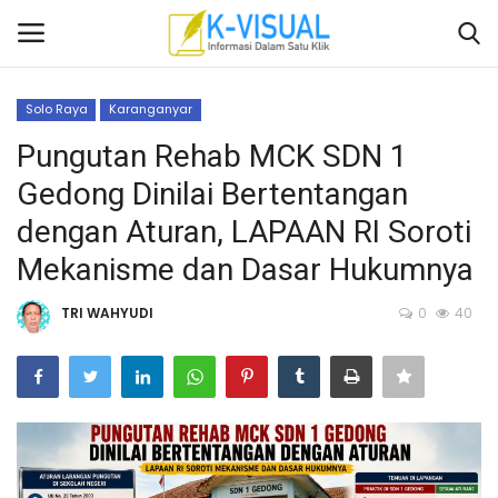
Solo Raya
Karanganyar
Login
Daftar
Pungutan Rehab MCK SDN 1
Gedong Dinilai Bertentangan
Beranda
dengan Aturan, LAPAAN RI Soroti
Contact
Mekanisme dan Dasar Hukumnya
Banten
TRI WAHYUDI
0
40
Yogyakarta
Banten
Solo Raya