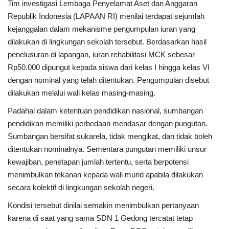
Tim investigasi Lembaga Penyelamat Aset dan Anggaran
Republik Indonesia (LAPAAN RI) menilai terdapat sejumlah
Dunia
kejanggalan dalam mekanisme pengumpulan iuran yang
dilakukan di lingkungan sekolah tersebut. Berdasarkan hasil
Artikel
penelusuran di lapangan, iuran rehabilitasi MCK sebesar
Rp50.000 dipungut kepada siswa dari kelas I hingga kelas VI
Ekonomi
dengan nominal yang telah ditentukan. Pengumpulan disebut
dilakukan melalui wali kelas masing-masing.
Olahraga
Padahal dalam ketentuan pendidikan nasional, sumbangan
pendidikan memiliki perbedaan mendasar dengan pungutan.
Hukum
Sumbangan bersifat sukarela, tidak mengikat, dan tidak boleh
ditentukan nominalnya. Sementara pungutan memiliki unsur
Nasional
kewajiban, penetapan jumlah tertentu, serta berpotensi
menimbulkan tekanan kepada wali murid apabila dilakukan
Otomotif
secara kolektif di lingkungan sekolah negeri.
Umum
Kondisi tersebut dinilai semakin menimbulkan pertanyaan
karena di saat yang sama SDN 1 Gedong tercatat tetap