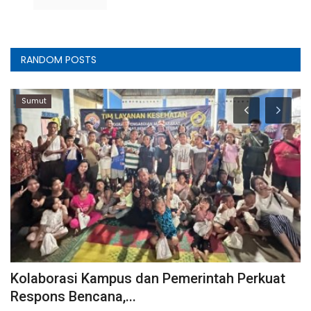
RANDOM POSTS
Sumut
Kolaborasi Kampus dan Pemerintah Perkuat
S
Respons Bencana,...
A