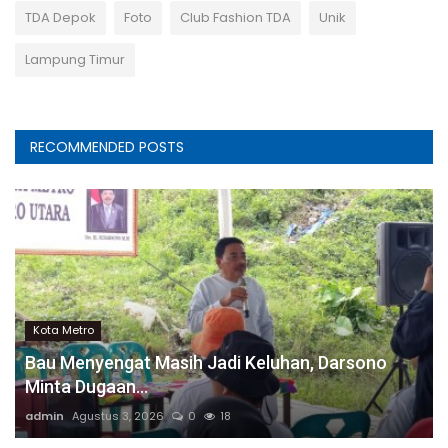
TDA Depok
Foto
Club Fashion TDA
Unik
Lampung Timur
RECOMMENDED POSTS
Kota Metro
Bau Menyengat Masih Jadi Keluhan, Darsono
Minta Dugaan...
admin
Agustus 3, 2026
0
18