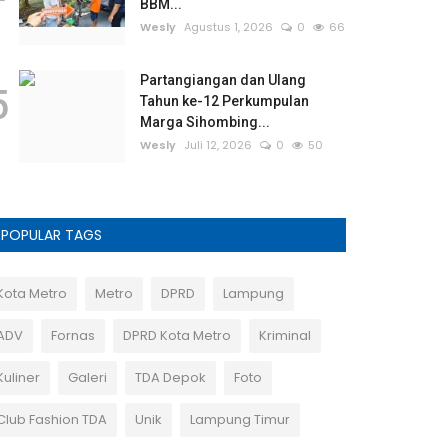
BBM...
Wesly
Agustus 1, 2026
0
66
Partangiangan dan Ulang
5
Tahun ke-12 Perkumpulan
Marga Sihombing...
Wesly
Juli 12, 2026
0
50
POPULAR TAGS
Kota Metro
Metro
DPRD
Lampung
ADV
Fornas
DPRD Kota Metro
Kriminal
Kuliner
Galeri
TDA Depok
Foto
Club Fashion TDA
Unik
Lampung Timur