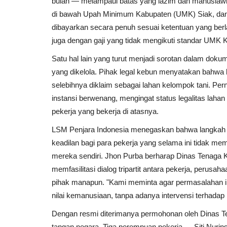
bulan — melampaui batas yang lazim dan manusiawi. 
di bawah Upah Minimum Kabupaten (UMK) Siak, dan 
dibayarkan secara penuh sesuai ketentuan yang ber
juga dengan gaji yang tidak mengikuti standar UMK 
Satu hal lain yang turut menjadi sorotan dalam dokume
yang dikelola. Pihak legal kebun menyatakan bahwa l
selebihnya diklaim sebagai lahan kelompok tani. Pernyat
instansi berwenang, mengingat status legalitas lahan
pekerja yang bekerja di atasnya.
LSM Penjara Indonesia menegaskan bahwa langkah tr
keadilan bagi para pekerja yang selama ini tidak m
mereka sendiri. Jhon Purba berharap Dinas Tenaga K
memfasilitasi dialog tripartit antara pekerja, perusah
pihak manapun. "Kami meminta agar permasalahan ini 
nilai kemanusiaan, tanpa adanya intervensi terhada
Dengan resmi diterimanya permohonan oleh Dinas Tena
tangan negara. Tiga perempuan pekerja — Siti Nurin