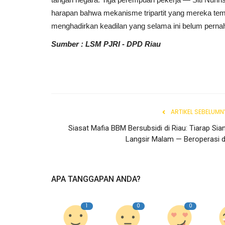
Pesawaran
harapan bahwa mekanisme tripartit yang mereka te
menghadirkan keadilan yang selama ini belum pern
Sumber : LSM PJRI - DPD Riau
ARTIKEL SEBELUMN
Sukseskan Pemilu 2024 dan Ta
Siasat Mafia BBM Bersubsidi di Riau: Tiarap Sian
Berita Hoax Jangan Sampai...
Langsir Malam — Beroperasi di.
Wesly
Oktober 25, 2023
0
102
APA TANGGAPAN ANDA?
1
0
0