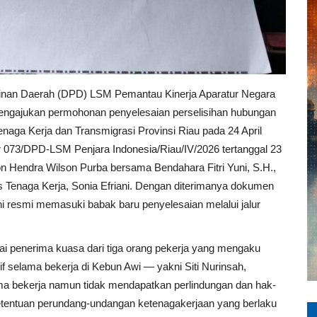
inan Daerah (DPD) LSM Pemantau Kinerja Aparatur Negara
 mengajukan permohonan penyelesaian perselisihan hubungan
Tenaga Kerja dan Transmigrasi Provinsi Riau pada 24 April
 073/DPD-LSM Penjara Indonesia/Riau/IV/2026 tertanggal 23
hon Hendra Wilson Purba bersama Bendahara Fitri Yuni, S.H.,
as Tenaga Kerja, Sonia Efriani. Dengan diterimanya dokumen
ini resmi memasuki babak baru penyelesaian melalui jalur
gai penerima kuasa dari tiga orang pekerja yang mengaku
 selama bekerja di Kebun Awi — yakni Siti Nurinsah,
lama bekerja namun tidak mendapatkan perlindungan dan hak-
etentuan perundang-undangan ketenagakerjaan yang berlaku