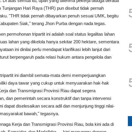
Di atas semua itu, upah yang diterima pekerja diduga berada
Tunjangan Hari Raya (THR) pun disebut tidak pernah
laku. "THR tidak pernah dibayarkan penuh sesuai UMK, begitu
Kabupaten Siak," terang Jhon Purba dengan nada tegas.
n permohonan tripartit ini adalah soal status legalitas lahan
uas lahan yang dikelola hanya sekitar 200 hektare, sementara
aan ini dinilai perlu mendapat klarifikasi lebih lanjut dari
 turut berpengaruh pada relasi hukum antara pengelola dan
ipartit ini diambil semata-mata demi memperjuangkan
emiliki daya tawar yang cukup untuk menyuarakan hak-hak
erja dan Transmigrasi Provinsi Riau dapat segera
aan, dan pemerintah secara konstruktif dan tanpa intervensi
dapat diselesaikan secara adil dan menjunjung tinggi nilai-
p masyarakat bawah," tegasnya.
ga Kerja dan Transmigrasi Provinsi Riau, bola kini ada di
sah, Samsidar, dan Marlailidar — kini menunggu dengan