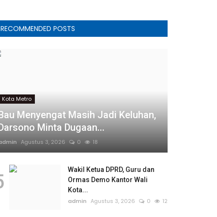
RECOMMENDED POSTS
Kota Metro
Bau Menyengat Masih Jadi Keluhan,
Darsono Minta Dugaan...
admin
Agustus 3, 2026
0
18
Wakil Ketua DPRD, Guru dan
5
Ormas Demo Kantor Wali
Kota...
admin
Agustus 3, 2026
0
12