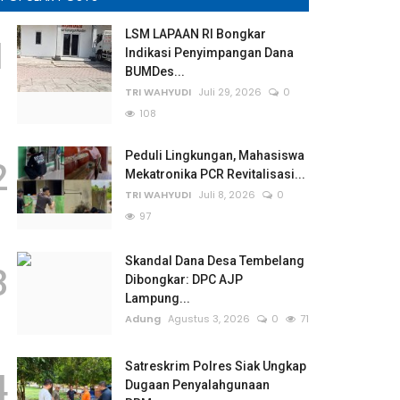
LSM LAPAAN RI Bongkar
1
Indikasi Penyimpangan Dana
BUMDes...
TRI WAHYUDI
Juli 29, 2026
0
108
Peduli Lingkungan, Mahasiswa
2
Mekatronika PCR Revitalisasi...
TRI WAHYUDI
Juli 8, 2026
0
97
Skandal Dana Desa Tembelang
3
Dibongkar: DPC AJP
Lampung...
Adung
Agustus 3, 2026
0
71
Satreskrim Polres Siak Ungkap
4
Dugaan Penyalahgunaan