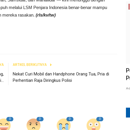
Lampung Barat
mpuh melalui LSM Penjara Indonesia benar-benar mampu
ah mereka rasakan.
(rls/kv/tw)
YA
ARTIKEL BERIKUTNYA
ngkal
DPC AJP Bongkar Indikasi
P
g,
Nekat Curi Mobil dan Handphone Orang Tua, Pria di
Maladministrasi Monopoli Ketahanan...
P
..
Perhentian Raja Diringkus Polisi
Adung
Juli 30, 2026
0
23
A
0
0
0
0