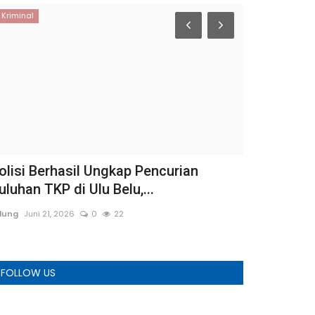
Kriminal
Belawan
olisi Berhasil Ungkap Pencurian
Sat Narkob
uluhan TKP di Ulu Belu,...
Tangkap 2 
dung
Juni 21, 2026
0
22
Wesly
Juli 8, 202
FOLLOW US