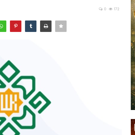
0
172