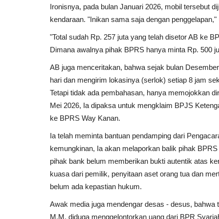
Ironisnya, pada bulan Januari 2026, mobil tersebut dij
kendaraan. "Inikan sama saja dengan penggelapan,"
"Total sudah Rp. 257 juta yang telah disetor AB ke 
Dimana awalnya pihak BPRS hanya minta Rp. 500 ju
AB juga menceritakan, bahwa sejak bulan Desember 2
hari dan mengirim lokasinya (serlok) setiap 8 jam seka
Tetapi tidak ada pembahasan, hanya memojokkan di
Mei 2026, Ia dipaksa untuk mengklaim BPJS Ketengak
ke BPRS Way Kanan.
Ia telah meminta bantuan pendamping dari Pengacar
kemungkinan, Ia akan melaporkan balik pihak BPRS W
pihak bank belum memberikan bukti autentik atas ke
kuasa dari pemilik, penyitaan aset orang tua dan m
belum ada kepastian hukum.
Awak media juga mendengar desas - desus, bahwa t
M.M, diduga menggelontorkan uang dari BPR Syariah