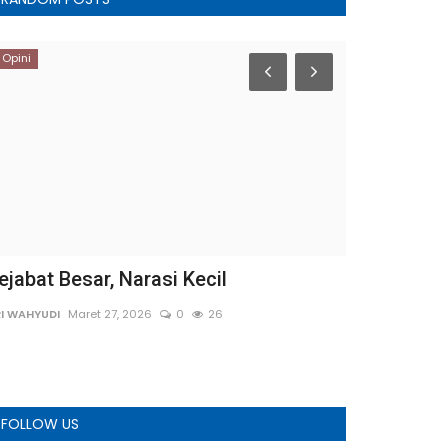
Opini
Opini
ejabat Besar, Narasi Kecil
Ekonomi Pa
Retorika Pe
I WAHYUDI
Maret 27, 2026
0
26
Wesly
Februari 1
FOLLOW US