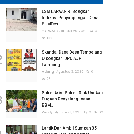
LSM LAPAAN RI Bongkar
1
Indikasi Penyimpangan Dana
BUMDes...
TRI WAHYUDI
Juli 29, 2026
0
109
Skandal Dana Desa Tembelang
2
Dibongkar: DPC AJP
Lampung...
Adung
Agustus 3, 2026
0
78
Satreskrim Polres Siak Ungkap
3
Dugaan Penyalahgunaan
BBM...
Wesly
Agustus 1, 2026
0
66
Lantik Dan Ambil Sumpah 35