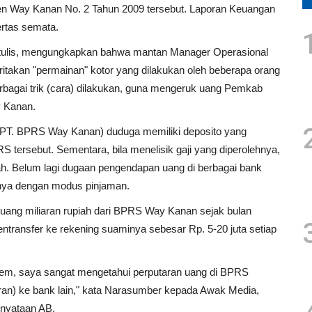
en Way Kanan No. 2 Tahun 2009 tersebut. Laporan Keuangan
ertas semata.
itulis, mengungkapkan bahwa mantan Manager Operasional
akan "permainan" kotor yang dilakukan oleh beberapa orang
rbagai trik (cara) dilakukan, guna mengeruk uang Pemkab
y Kanan.
(PT. BPRS Way Kanan) duduga memiliki deposito yang
PRS tersebut. Sementara, bila menelisik gaji yang diperolehnya,
iah. Belum lagi dugaan pengendapan uang di berbagai bank
nya dengan modus pinjaman.
uang miliaran rupiah dari BPRS Way Kanan sejak bulan
transfer ke rekening suaminya sebesar Rp. 5-20 juta setiap
em, saya sangat mengetahui perputaran uang di BPRS
ran) ke bank lain," kata Narasumber kepada Awak Media,
rnyataan AB.