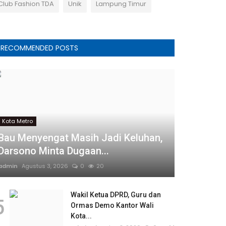
Club Fashion TDA
Unik
Lampung Timur
RECOMMENDED POSTS
Kota Metro
Bau Menyengat Masih Jadi Keluhan,
Darsono Minta Dugaan...
admin
Agustus 3, 2026
0
20
Wakil Ketua DPRD, Guru dan
5
Ormas Demo Kantor Wali
Kota...