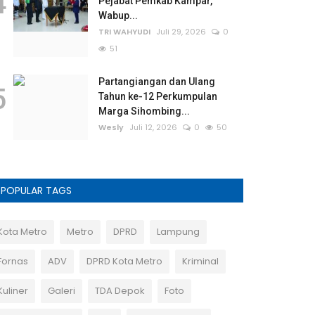
4
Pejabat Pemkab Kampar,
Wabup...
TRI WAHYUDI
Juli 29, 2026
0
51
Partangiangan dan Ulang
5
Tahun ke-12 Perkumpulan
Marga Sihombing...
Wesly
Juli 12, 2026
0
50
POPULAR TAGS
Kota Metro
Metro
DPRD
Lampung
Fornas
ADV
DPRD Kota Metro
Kriminal
Kuliner
Galeri
TDA Depok
Foto