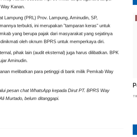
i Way Kanan.
t Lampung (PRL) Prov. Lampung, Aminudin, SP,
Polri
mannya terbukti, ini merupakan "tamparan keras" untuk
kab yang berupa pajak dari masyarakat yang sejatinya
dinikmati oleh oknum BPRS untuk memperkaya diri.
rnal, pihak lain (audit eksternal) juga harus dilibatkan. BPK
ujar Aminudin.
anan melibatkan para petinggi di bank milik Pemkab Way
p 22
Gemuruh Panen Jagung Ketapang,
P
elalui pesan chat WhatsApp kepada Dirut PT. BPRS Way
Polsek Tanah Putih dan Petani...
TR
li Murtado, belum ditanggapi.
Wesly
Mei 29, 2026
0
23