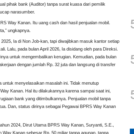
ual pihak bank (Auditor) tanpa surat kuasa dari pemilik
 ucap narasumber.
BPRS Way Kanan. Itu uang cash dan hasil penjualan mobil.
ta," ungkapnya.
025, Ia di Non Job-kan, tapi diwajibkan masuk kantor setiap
li. Lalu, pada bulan April 2026, Ia disidang oleh para Direksi.
rinya untuk mengembalikan kerugian. Kemudian, pada bulan
erjaan dengan jumlah Rp. 32 juta dan langsung di transfer
a untuk menyelasaikan masalah ini. Tidak menutup
ay Kanan. Hal itu dilakukannya karena sampai saat ini,
rugiaan bank yang ditimbulkannya. Penjualan mobil tanpa
ertua. Dan, status dirinya sebagai Pegawai BPRS Way Kanan
ahun 2024, Dirut Utama BPRS Way Kanan, Suryanti, S.E.,
 Way Kanan sebesar Rp. 50 miliar tanpa agunan, tanpa