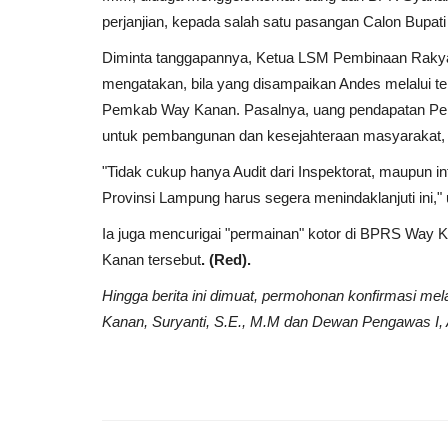
perjanjian, kepada salah satu pasangan Calon Bupat
Diminta tanggapannya, Ketua LSM Pembinaan Rakya
Belawan
mengatakan, bila yang disampaikan Andes melalui te
Pemkab Way Kanan. Pasalnya, uang pendapatan Pem
untuk pembangunan dan kesejahteraan masyarakat, 
"Tidak cukup hanya Audit dari Inspektorat, maupun inte
Provinsi Lampung harus segera menindaklanjuti ini," 
Ia juga mencurigai "permainan" kotor di BPRS Way K
Kanan tersebut
. (Red).
Polsek Hamparan Perak Tangka
Hingga berita ini dimuat, permohonan konfirmasi m
Remaja Anggota Genk Motor...
Kanan, Suryanti, S.E., M.M dan Dewan Pengawas I, A
Wesly
Mei 30, 2024
0
133