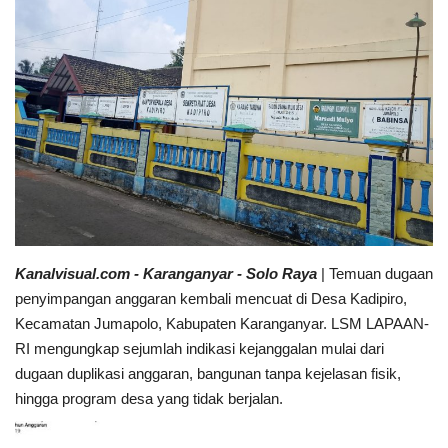
Sumsel
Kalbar
Sumut
News
Jawa Barat
Kanalvisual.com - Karanganyar - Solo Raya
| Temuan dugaan
Riau
penyimpangan anggaran kembali mencuat di Desa Kadipiro,
Kecamatan Jumapolo, Kabupaten Karanganyar. LSM LAPAAN-
Bisnis
RI mengungkap sejumlah indikasi kejanggalan mulai dari
dugaan duplikasi anggaran, bangunan tanpa kejelasan fisik,
Jambi
hingga program desa yang tidak berjalan.
Kaltim