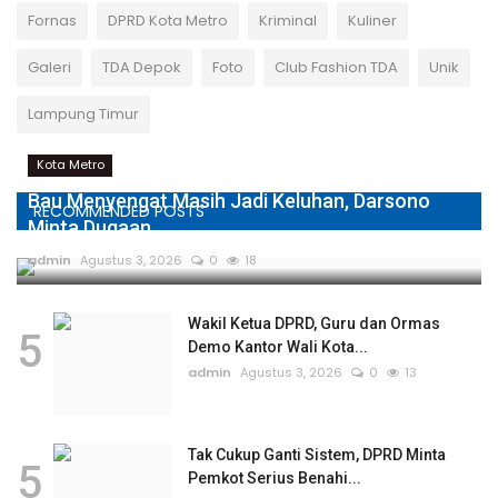
Fornas
DPRD Kota Metro
Kriminal
Kuliner
Galeri
TDA Depok
Foto
Club Fashion TDA
Unik
Lampung Timur
Kota Metro
Bau Menyengat Masih Jadi Keluhan, Darsono
RECOMMENDED POSTS
Minta Dugaan...
admin
Agustus 3, 2026
0
18
Wakil Ketua DPRD, Guru dan Ormas
5
Demo Kantor Wali Kota...
admin
Agustus 3, 2026
0
13
Tak Cukup Ganti Sistem, DPRD Minta
5
Pemkot Serius Benahi...