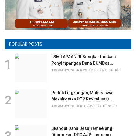
POPULAR POSTS
LSM LAPAAN RI Bongkar Indikasi
1
Penyimpangan Dana BUMDes...
TRI WAHYUDI
Juli 29, 2026
0
108
Peduli Lingkungan, Mahasiswa
2
Mekatronika PCR Revitalisasi...
TRI WAHYUDI
Juli 8, 2026
0
97
Skandal Dana Desa Tembelang
Dibongkar: DPC AJP Lampung...