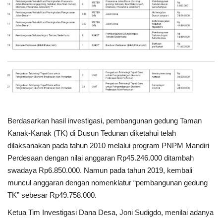
Gallery
Politik
Daerah
Sumbar
Kepri
Berdasarkan hasil investigasi, pembangunan gedung Taman
Pariwisata
Kanak-Kanak (TK) di Dusun Tedunan diketahui telah
dilaksanakan pada tahun 2010 melalui program PNPM Mandiri
Sulawesi Utara (Sulut)
Perdesaan dengan nilai anggaran Rp45.246.000 ditambah
swadaya Rp6.850.000. Namun pada tahun 2019, kembali
Pendidikan
muncul anggaran dengan nomenklatur “pembangunan gedung
TK” sebesar Rp49.758.000.
Opini
Ketua Tim Investigasi Dana Desa, Joni Sudigdo, menilai adanya