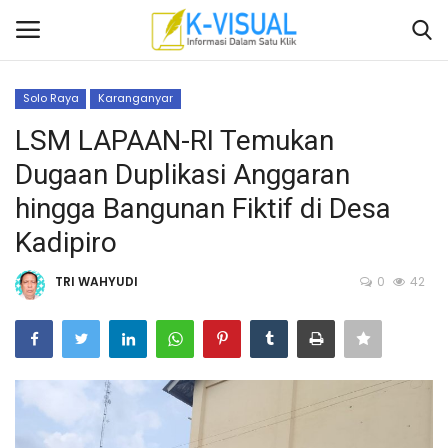
Solo Raya
Karanganyar
Login
Daftar
LSM LAPAAN-RI Temukan
Dugaan Duplikasi Anggaran
Beranda
hingga Bangunan Fiktif di Desa
Contact
Kadipiro
Banten
TRI WAHYUDI
0
42
Yogyakarta
Banten
Solo Raya