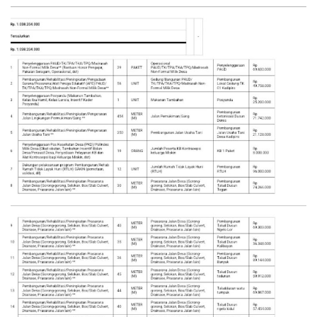
Dunia
Artikel
Ekonomi
Olahraga
Hukum
Nasional
Otomotif
Umum