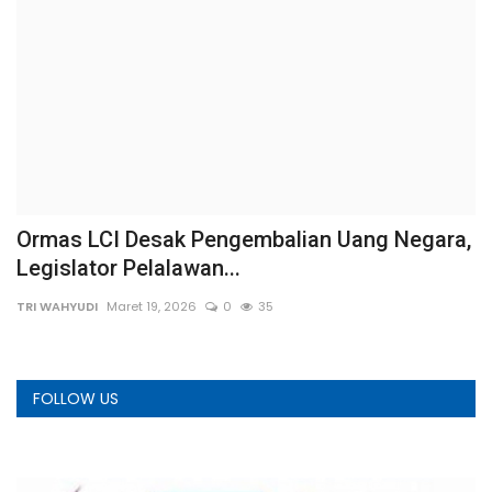
Ormas LCI Desak Pengembalian Uang Negara,
O
Legislator Pelalawan...
D
TRI WAHYUDI
Maret 19, 2026
0
35
We
FOLLOW US