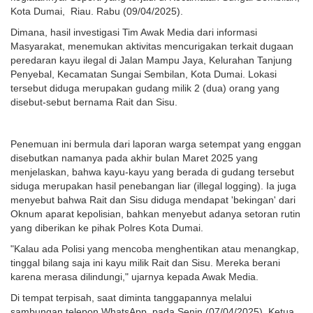
Kota Dumai, Riau. Rabu (09/04/2025).
Dimana, hasil investigasi Tim Awak Media dari informasi
Masyarakat, menemukan aktivitas mencurigakan terkait dugaan
peredaran kayu ilegal di Jalan Mampu Jaya, Kelurahan Tanjung
Penyebal, Kecamatan Sungai Sembilan, Kota Dumai. Lokasi
tersebut diduga merupakan gudang milik 2 (dua) orang yang
disebut-sebut bernama Rait dan Sisu.
Penemuan ini bermula dari laporan warga setempat yang enggan
disebutkan namanya pada akhir bulan Maret 2025 yang
menjelaskan, bahwa kayu-kayu yang berada di gudang tersebut
siduga merupakan hasil penebangan liar (illegal logging). Ia juga
menyebut bahwa Rait dan Sisu diduga mendapat 'bekingan' dari
Oknum aparat kepolisian, bahkan menyebut adanya setoran rutin
yang diberikan ke pihak Polres Kota Dumai.
"Kalau ada Polisi yang mencoba menghentikan atau menangkap,
tinggal bilang saja ini kayu milik Rait dan Sisu. Mereka berani
karena merasa dilindungi," ujarnya kepada Awak Media.
Di tempat terpisah, saat diminta tanggapannya melalui
sambungan telepon WhatsApp, pada Senin (07/04/2025), Ketua