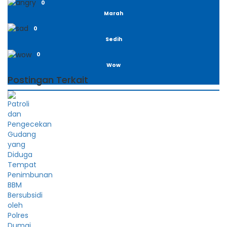
0
Marah
0
Sedih
0
Wow
Postingan Terkait