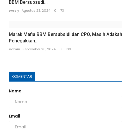
BBM Bersubsudi...
Wesly
Agustus 23, 2024
0
73
Marak Mafia BBM Bersubsidi dan CPO, Masih Adakah
Penegakkan...
admin
September 26, 2024
0
103
KOMENTAR
Nama
Email