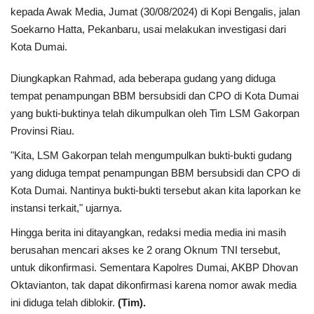
kepada Awak Media, Jumat (30/08/2024) di Kopi Bengalis, jalan
Soekarno Hatta, Pekanbaru, usai melakukan investigasi dari
Dunia
Kota Dumai.
Artikel
Diungkapkan Rahmad, ada beberapa gudang yang diduga
tempat penampungan BBM bersubsidi dan CPO di Kota Dumai
Ekonomi
yang bukti-buktinya telah dikumpulkan oleh Tim LSM Gakorpan
Provinsi Riau.
Olahraga
"Kita, LSM Gakorpan telah mengumpulkan bukti-bukti gudang
yang diduga tempat penampungan BBM bersubsidi dan CPO di
Hukum
Kota Dumai. Nantinya bukti-bukti tersebut akan kita laporkan ke
instansi terkait," ujarnya.
Nasional
Hingga berita ini ditayangkan, redaksi media media ini masih
Otomotif
berusahan mencari akses ke 2 orang Oknum TNI tersebut,
untuk dikonfirmasi. Sementara Kapolres Dumai, AKBP Dhovan
Umum
Oktavianton, tak dapat dikonfirmasi karena nomor awak media
ini diduga telah diblokir.
(Tim).