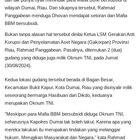
wilayah Dumai, Riau. Dari sikapnya tersebut, Rahmad
Sumsel
Panggabean menduga Dhovan mendapat setoran dari Mafia
BBM bersubsidi.
Kalbar
Bukan tanpa alasan hal tersebut dinilai Ketua LSM Gerakan Anti
Korupsi dan Penyelamatan Aset Negara (Gakorpan) Provinsi
Sumut
Riau, Rahmad Panggabean. Pasalnya, ditemukan 2 (dua)
gudang yang diduga juga milik Oknum TNI, pada Jumat
News
(30/08/2024).
Jawa Barat
Kedua lokasi gudang tersebut berada di Bagan Besar,
Kecamatan Bukit Kapur, Kota Dumai, Riau yang disinyalir milik
Riau
seseorang bermarga Hasibuan dan Dikdo, keduanya
merupakan Oknum TNI.
Bisnis
"Meskipun para Mafia BBM bersubsidi diduga Oknum TNI,
seharusnya Kapolres Dumai tak boleh takut. Karena apa yang
Jambi
mereka lakukan itu merupakan tindakan yang melanggar
hukum. Merugikan Masyarakat dan Negara," kata Rahmad
Kaltim