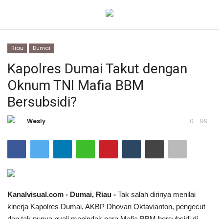
Riau
Dumai
Login
Daftar
Kapolres Dumai Takut dengan
Oknum TNI Mafia BBM
Beranda
Bersubsidi?
Contact
Wesly
0
89
Banten
Yogyakarta
Banten
Kanalvisual.com - Dumai, Riau -
Tak salah dirinya menilai
kinerja Kapolres Dumai, AKBP Dhovan Oktavianton, pengecut
Solo Raya
dan tak punya nyali menindak para Mafia BBM bersubsidi di