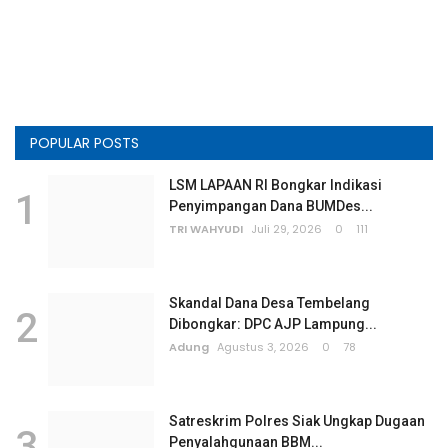
POPULAR POSTS
LSM LAPAAN RI Bongkar Indikasi
1
Penyimpangan Dana BUMDes...
TRI WAHYUDI
Juli 29, 2026
0
111
Skandal Dana Desa Tembelang
2
Dibongkar: DPC AJP Lampung...
Adung
Agustus 3, 2026
0
78
Satreskrim Polres Siak Ungkap Dugaan
3
Penyalahgunaan BBM...