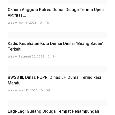
Oknum Anggota Polres Dumai Diduga Terima Upeti
Aktifitas...
Wesly
April 9, 2025
0
143
Kadis Kesehatan Kota Dumai Dinilai "Buang Badan"
Terkait...
Wesly
Februari 20, 2025
0
94
BWSS III, Dinas PUPR, Dinas LH Dumai Terindikasi
Mandul....
Wesly
April 12, 2025
0
94
Lagi-Lagi Gudang Diduga Tempat Penampungan