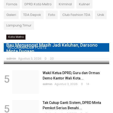
Fornas
DPRD Kota Metro
Kriminal
Kuliner
Galeri
TDA Depok
Foto
Club Fashion TDA
Unik
Lampung Timur
Kota Metro
Bau Menyengat Masih Jadi Keluhan, Darsono
RECOMMENDED POSTS
Minta Dugaan...
admin
Agustus 3, 2026
0
20
Wakil Ketua DPRD, Guru dan Ormas
5
Demo Kantor Wali Kota...
admin
Agustus 3, 2026
0
14
Tak Cukup Ganti Sistem, DPRD Minta
5
Pemkot Serius Benahi...