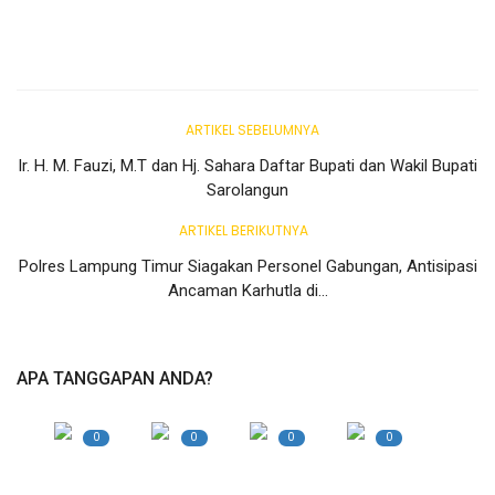
Gallery
Politik
Daerah
ARTIKEL SEBELUMNYA
Ir. H. M. Fauzi, M.T dan Hj. Sahara Daftar Bupati dan Wakil Bupati
Sumbar
Sarolangun
Kepri
ARTIKEL BERIKUTNYA
Polres Lampung Timur Siagakan Personel Gabungan, Antisipasi
Pariwisata
Ancaman Karhutla di...
Sulawesi Utara (Sulut)
APA TANGGAPAN ANDA?
Pendidikan
0
0
0
0
Opini