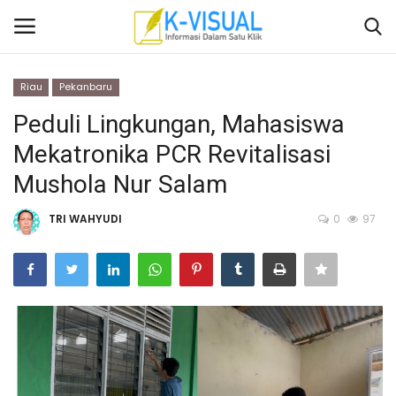
Riau
Pekanbaru
Login
Daftar
Peduli Lingkungan, Mahasiswa
Mekatronika PCR Revitalisasi
Beranda
Mushola Nur Salam
Contact
TRI WAHYUDI
0
97
Banten
Yogyakarta
Banten
Solo Raya