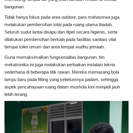
Gallery
bangunan.
Politik
Tidak hanya fokus pada area outdoor, para mahasiswa juga
melakukan pembersihan total pada ruang utama ibadah.
Daerah
Seluruh sudut lantai disapu dan dipel secara higienis, serta
dilakukan pembersihan berkala pada fasilitas sanitasi vital
Sumbar
berupa toilet umum dan area tempat wudhu jemaah.
Guna memaksimalkan fungsionalitas bangunan, tim
Kepri
mekatronika ini juga melakukan perbaikan instalasi teknis
sederhana di beberapa titik rawan. Mereka memasang bola
Pariwisata
lampu baru pada fitting yang sebelumnya padam, sehingga
aspek pencahayaan ruang dalam mushola kini menjadi jauh
Sulawesi Utara (Sulut)
lebih terang.
Pendidikan
Opini