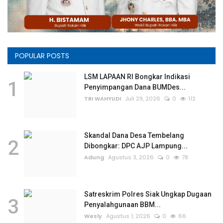
POPULAR POSTS
LSM LAPAAN RI Bongkar Indikasi
1
Penyimpangan Dana BUMDes...
TRI WAHYUDI
Juli 29, 2026
0
112
Skandal Dana Desa Tembelang
2
Dibongkar: DPC AJP Lampung...
Adung
Agustus 3, 2026
0
78
Satreskrim Polres Siak Ungkap Dugaan
3
Penyalahgunaan BBM...
Wesly
Agustus 1, 2026
0
66