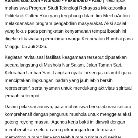
Kanalvisual.com - Rumbai - Pekanbaru - Riau
| Kelompok
mahasiswa Program Studi Teknologi Rekayasa Mekatronika
Dunia
Politeknik Caltex Riau yang tergabung dalam tim MechaAction
melaksanakan program pengabdian masyarakat. Aksi sosial
Artikel
yang fokus pada peningkatan kenyamanan tempat ibadah ini
digelar di kawasan pemukiman warga Kecamatan Rumbai pada
Ekonomi
Minggu, 05 Juli 2026.
Kegiatan revitalisasi fasilitas keagamaan tersebut dipusatkan
Olahraga
secara langsung di Mushola Nur Salam, Jalan Taman Sari,
Kelurahan Umban Sari. Langkah nyata ini sengaja diambil guna
Hukum
menciptakan lingkungan ibadah yang jauh lebih bersih,
representatif, serta nyaman untuk mendukung aktivitas spiritual
Nasional
jemaah setempat.
Dalam pelaksanaannya, para mahasiswa berkolaborasi secara
Otomotif
komprehensif dengan pengurus mushola untuk menggelar aksi
gotong royong massal. Agenda kerja bakti ini diawali dengan
Umum
membersihkan seluruh area pekarangan luar, termasuk
memotong rumput liar yang telah tumbuh rimbun di sekitar