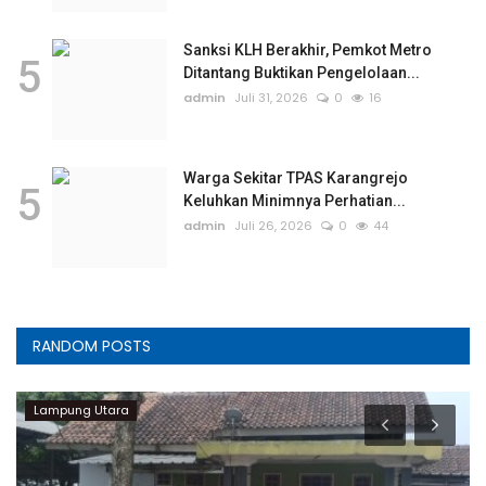
Sanksi KLH Berakhir, Pemkot Metro
5
Ditantang Buktikan Pengelolaan...
admin
Juli 31, 2026
0
16
Warga Sekitar TPAS Karangrejo
5
Keluhkan Minimnya Perhatian...
admin
Juli 26, 2026
0
44
RANDOM POSTS
Lampung Utara