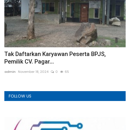
Tak Daftarkan Karyawan Peserta BPJS,
D
Pemilik CV. Pagar...
S
admin
November 18, 2024
0
65
We
FOLLOW US