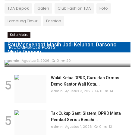
TDA Depok
Galeri
Club Fashion TDA
Foto
Lampung Timur
Fashion
Kota Metro
Bau Menyengat Masih Jadi Keluhan, Darsono
RECOMMENDED POSTS
Minta Dugaan...
admin
Agustus 3, 2026
0
20
Wakil Ketua DPRD, Guru dan Ormas
5
Demo Kantor Wali Kota...
admin
Agustus 3, 2026
0
14
Tak Cukup Ganti Sistem, DPRD Minta
5
Pemkot Serius Benahi...
admin
Agustus 1, 2026
0
12