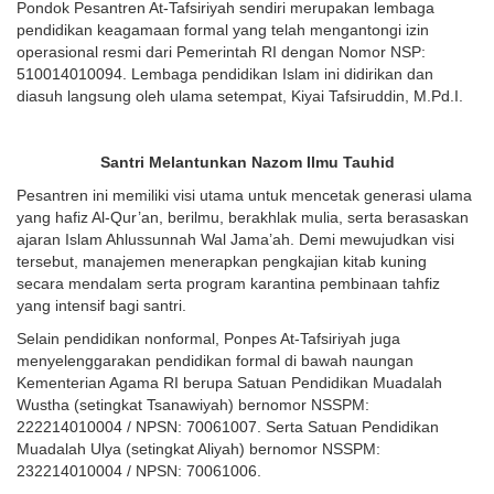
Pondok Pesantren At-Tafsiriyah sendiri merupakan lembaga
pendidikan keagamaan formal yang telah mengantongi izin
operasional resmi dari Pemerintah RI dengan Nomor NSP:
510014010094. Lembaga pendidikan Islam ini didirikan dan
diasuh langsung oleh ulama setempat, Kiyai Tafsiruddin, M.Pd.I.
Santri Melantunkan Nazom Ilmu Tauhid
Pesantren ini memiliki visi utama untuk mencetak generasi ulama
yang hafiz Al-Qur’an, berilmu, berakhlak mulia, serta berasaskan
ajaran Islam Ahlussunnah Wal Jama’ah. Demi mewujudkan visi
tersebut, manajemen menerapkan pengkajian kitab kuning
secara mendalam serta program karantina pembinaan tahfiz
yang intensif bagi santri.
Selain pendidikan nonformal, Ponpes At-Tafsiriyah juga
menyelenggarakan pendidikan formal di bawah naungan
Kementerian Agama RI berupa Satuan Pendidikan Muadalah
Wustha (setingkat Tsanawiyah) bernomor NSSPM:
222214010004 / NPSN: 70061007. Serta Satuan Pendidikan
Muadalah Ulya (setingkat Aliyah) bernomor NSSPM:
232214010004 / NPSN: 70061006.