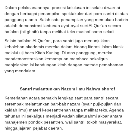
Dalam pelaksanaannya, prosesi kelulusan ini selalu diwarnai
dengan berbagai penampilan spektakuler dari para santri di atas
panggung utama. Salah satu penampilan yang memukau hadirin
adalah demonstrasi lantunan ayat-ayat suci Al-Qur’an secara
hafalan (bil ghaib) tanpa melihat teks mushaf sama sekali.
Selain hafalan Al-Qur'an, para santri juga menunjukkan
kebolehan akademis mereka dalam bidang literasi Islam klasik
melalui uji baca Kitab Kuning. Di atas panggung, mereka
mendemonstrasikan kemampuan membaca sekaligus
menjelaskan isi kandungan kitab dengan metode pemahaman
yang mendalam.
Santri melantunkan Nazom Ilmu Nahwu shorof
Kemeriahan acara semakin lengkap saat para santri secara
serempak melantunkan bait-bait nazam (syair puji-pujian dan
kaidah ilmu) materi kepesantrenan tanpa melihat teks. Agenda
tahunan ini sekaligus menjadi wadah silaturahmi akbar antara
manajemen pondok pesantren, wali santri, tokoh masyarakat,
hingga jajaran pejabat daerah.