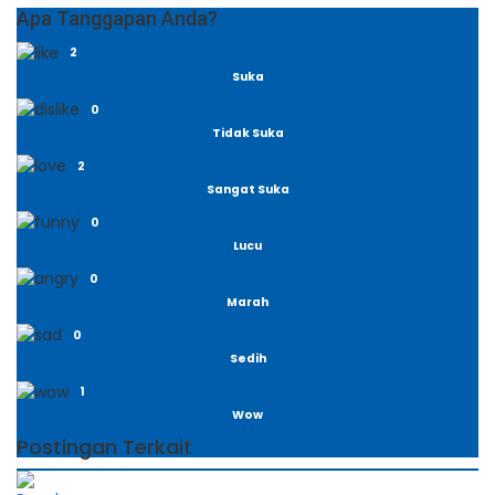
Apa Tanggapan Anda?
2
Suka
0
Tidak Suka
2
Sangat Suka
0
Lucu
0
Marah
0
Sedih
1
Wow
Postingan Terkait