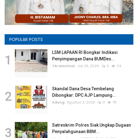
Rubrik
Lampung
POPULAR POSTS
LSM LAPAAN RI Bongkar Indikasi
1
Penyimpangan Dana BUMDes...
TRI WAHYUDI
Juli 29, 2026
0
114
Skandal Dana Desa Tembelang
2
Dibongkar: DPC AJP Lampung...
Adung
Agustus 3, 2026
0
78
Satreskrim Polres Siak Ungkap Dugaan
3
Penyalahgunaan BBM...