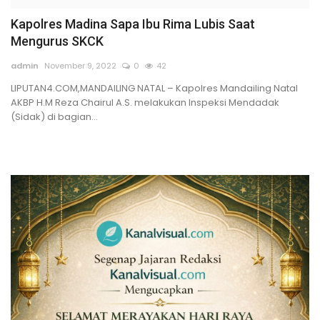
Kapolres Madina Sapa Ibu Rima Lubis Saat
Sumsel
Mengurus SKCK
Kalbar
admin
November 9, 2022
0
42
LIPUTAN4.COM,MANDAILING NATAL – Kapolres Mandailing Natal
Sumut
AKBP H.M Reza Chairul A.S. melakukan Inspeksi Mendadak
(Sidak) di bagian...
News
Jawa Barat
Riau
Bisnis
Jambi
Kaltim