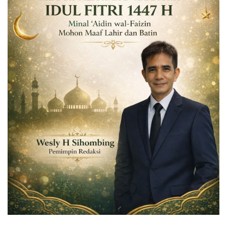
Dunia
Artikel
Ekonomi
Olahraga
Hukum
Nasional
Otomotif
Umum