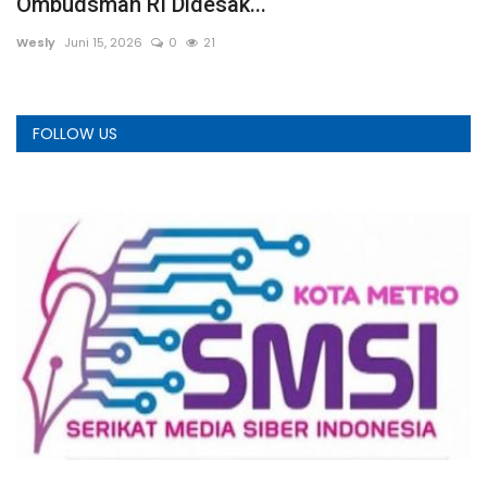
Ombudsman RI Didesak...
S
Wesly
Juni 15, 2026
0
21
TR
FOLLOW US