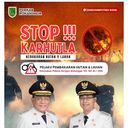
Gallery
Politik
Daerah
Sumbar
Kepri
Pariwisata
Sulawesi Utara (Sulut)
Pendidikan
Opini