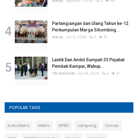
Wesly
Agustus 1, 2026
0
66
Partangiangan dan Ulang Tahun ke-12
4
Perkumpulan Marga Sihombing...
Wesly
Juli 12, 2026
0
51
Lantik Dan Ambil Sumpah 35 Pejabat
5
Pemkab Kampar, Wabup...
TRI WAHYUDI
Juli 29, 2026
0
51
POPULAR TAGS
Kota Metro
Metro
DPRD
Lampung
Fornas