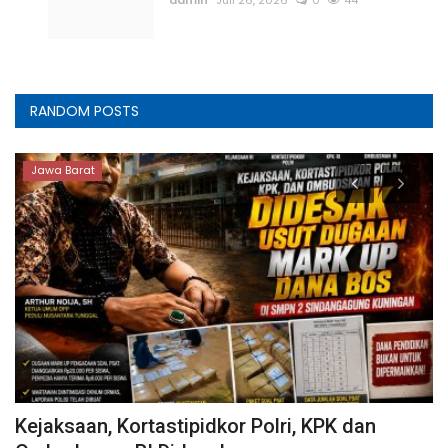
admin
Juli 26, 2026
0
44
RANDOM POSTS
Jawa Barat
Kejaksaan, Kortastipidkor Polri, KPK dan
O