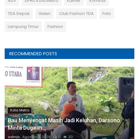
ADV
DPRD Kota Metro
Kuliner
Kriminal
TDA Depok
Galeri
Club Fashion TDA
Foto
Lampung Timur
Fashion
RECOMMENDED POSTS
Kota Metro
Bau Menyengat Masih Jadi Keluhan, Darsono
Minta Dugaan...
admin
Agustus 3, 2026
0
20