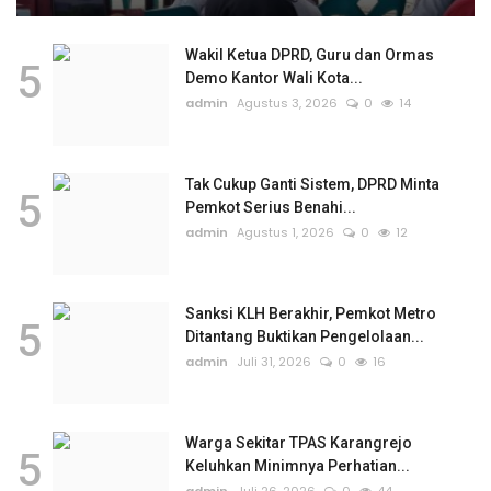
Wakil Ketua DPRD, Guru dan Ormas
5
Demo Kantor Wali Kota...
admin
Agustus 3, 2026
0
14
Tak Cukup Ganti Sistem, DPRD Minta
5
Pemkot Serius Benahi...
admin
Agustus 1, 2026
0
12
Sanksi KLH Berakhir, Pemkot Metro
5
Ditantang Buktikan Pengelolaan...
admin
Juli 31, 2026
0
16
Warga Sekitar TPAS Karangrejo
5
Keluhkan Minimnya Perhatian...