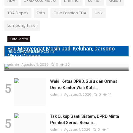
ADV
DPRD Kota Metro
Kriminal
Kuliner
Galeri
TDA Depok
Foto
Club Fashion TDA
Unik
Lampung Timur
Kota Metro
Bau Menyengat Masih Jadi Keluhan, Darsono
RECOMMENDED POSTS
Minta Dugaan...
admin
Agustus 3, 2026
0
20
Wakil Ketua DPRD, Guru dan Ormas
5
Demo Kantor Wali Kota...
admin
Agustus 3, 2026
0
14
Tak Cukup Ganti Sistem, DPRD Minta
5
Pemkot Serius Benahi...
admin
Agustus 1, 2026
0
11