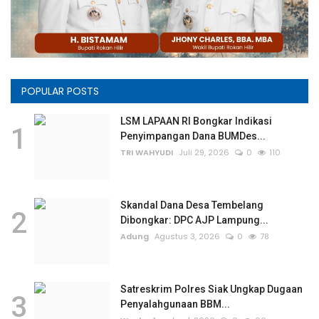
POPULAR POSTS
LSM LAPAAN RI Bongkar Indikasi
1
Penyimpangan Dana BUMDes...
TRI WAHYUDI
Juli 29, 2026
0
110
Skandal Dana Desa Tembelang
2
Dibongkar: DPC AJP Lampung...
Adung
Agustus 3, 2026
0
78
Satreskrim Polres Siak Ungkap Dugaan
3
Penyalahgunaan BBM...