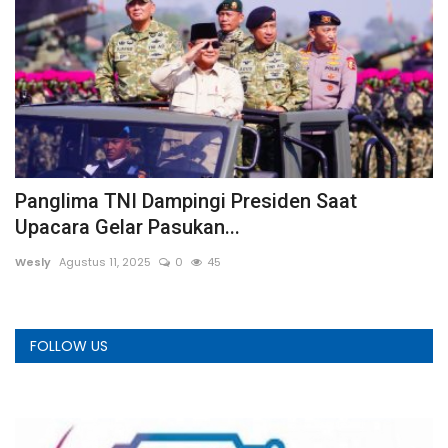
Panglima TNI Dampingi Presiden Saat
P
Upacara Gelar Pasukan...
P
Wesly
Agustus 11, 2025
0
45
A
FOLLOW US