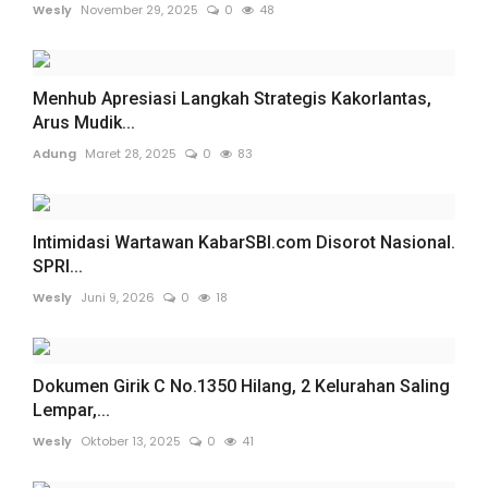
Wesly
November 29, 2025
0
48
Menhub Apresiasi Langkah Strategis Kakorlantas,
Arus Mudik...
Adung
Maret 28, 2025
0
83
Intimidasi Wartawan KabarSBI.com Disorot Nasional.
SPRI...
Wesly
Juni 9, 2026
0
18
Dokumen Girik C No.1350 Hilang, 2 Kelurahan Saling
Lempar,...
Wesly
Oktober 13, 2025
0
41