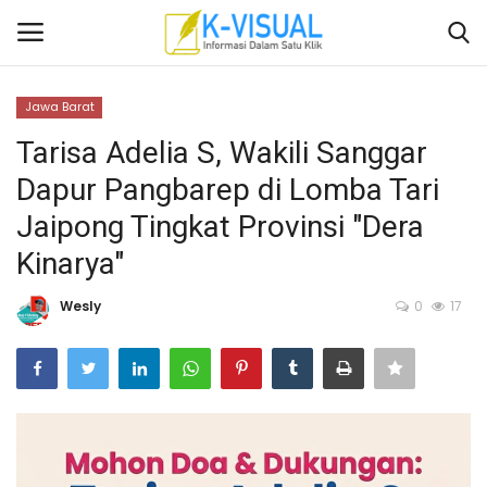
Jawa Barat
Login
Daftar
Tarisa Adelia S, Wakili Sanggar
Dapur Pangbarep di Lomba Tari
Beranda
Jaipong Tingkat Provinsi "Dera
Contact
Kinarya"
Banten
Wesly
0
17
Yogyakarta
Banten
Solo Raya