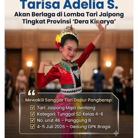
Sumsel
Kalbar
Sumut
News
Jawa Barat
Riau
Bisnis
Jambi
Kaltim