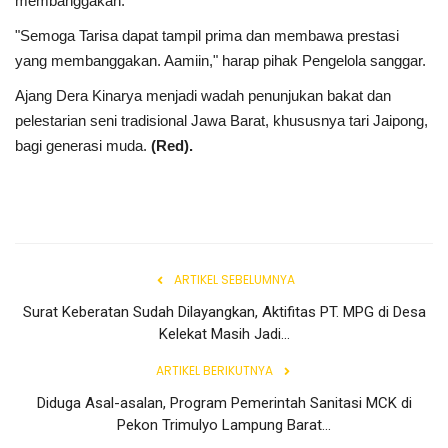
membanggakan.
Gallery
"Semoga Tarisa dapat tampil prima dan membawa prestasi
Politik
yang membanggakan. Aamiin," harap pihak Pengelola sanggar.
Ajang Dera Kinarya menjadi wadah penunjukan bakat dan
Daerah
pelestarian seni tradisional Jawa Barat, khususnya tari Jaipong,
bagi generasi muda.
(Red).
Sumbar
Kepri
Pariwisata
ARTIKEL SEBELUMNYA
Sulawesi Utara (Sulut)
Surat Keberatan Sudah Dilayangkan, Aktifitas PT. MPG di Desa
Kelekat Masih Jadi...
Pendidikan
ARTIKEL BERIKUTNYA
Diduga Asal-asalan, Program Pemerintah Sanitasi MCK di
Opini
Pekon Trimulyo Lampung Barat...