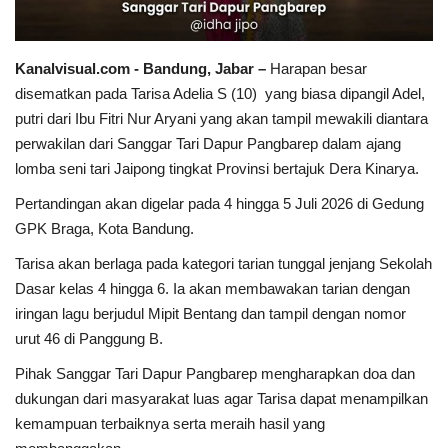
Dunia
Kanalvisual.com - Bandung, Jabar –
Harapan besar
disematkan pada Tarisa Adelia S (10) yang biasa dipangil Adel,
Artikel
putri dari Ibu Fitri Nur Aryani yang akan tampil mewakili diantara
perwakilan dari Sanggar Tari Dapur Pangbarep dalam ajang
Ekonomi
lomba seni tari Jaipong tingkat Provinsi bertajuk Dera Kinarya.
Olahraga
Pertandingan akan digelar pada 4 hingga 5 Juli 2026 di Gedung
GPK Braga, Kota Bandung.
Hukum
Tarisa akan berlaga pada kategori tarian tunggal jenjang Sekolah
Dasar kelas 4 hingga 6. Ia akan membawakan tarian dengan
Nasional
iringan lagu berjudul Mipit Bentang dan tampil dengan nomor
urut 46 di Panggung B.
Otomotif
Pihak Sanggar Tari Dapur Pangbarep mengharapkan doa dan
dukungan dari masyarakat luas agar Tarisa dapat menampilkan
Umum
kemampuan terbaiknya serta meraih hasil yang