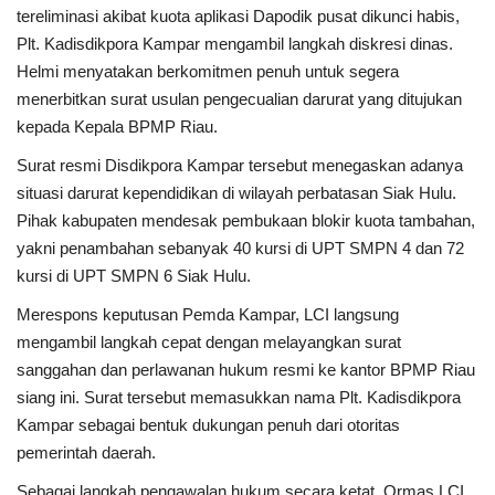
Rubrik
tereliminasi akibat kuota aplikasi Dapodik pusat dikunci habis,
Plt. Kadisdikpora Kampar mengambil langkah diskresi dinas.
Helmi menyatakan berkomitmen penuh untuk segera
Lampung
menerbitkan surat usulan pengecualian darurat yang ditujukan
kepada Kepala BPMP Riau.
Surat resmi Disdikpora Kampar tersebut menegaskan adanya
situasi darurat kependidikan di wilayah perbatasan Siak Hulu.
Pihak kabupaten mendesak pembukaan blokir kuota tambahan,
yakni penambahan sebanyak 40 kursi di UPT SMPN 4 dan 72
kursi di UPT SMPN 6 Siak Hulu.
Merespons keputusan Pemda Kampar, LCI langsung
mengambil langkah cepat dengan melayangkan surat
sanggahan dan perlawanan hukum resmi ke kantor BPMP Riau
siang ini. Surat tersebut memasukkan nama Plt. Kadisdikpora
Kampar sebagai bentuk dukungan penuh dari otoritas
pemerintah daerah.
Sebagai langkah pengawalan hukum secara ketat, Ormas LCI