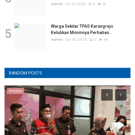
admin
Juli 31, 2026
0
16
Warga Sekitar TPAS Karangrejo
5
Keluhkan Minimnya Perhatian...
admin
Juli 26, 2026
0
44
RANDOM POSTS
Korupsi