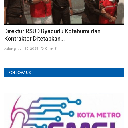
Direktur RSUD Ryacudu Kotabumi dan
B
Kontraktor Ditetapkan...
J
Adung
Juli 30, 2025
0
81
We
FOLLOW US