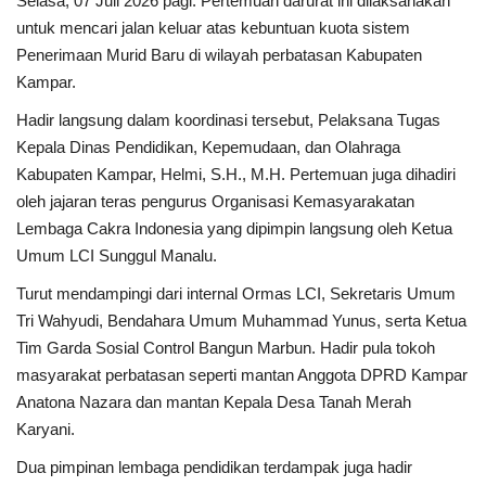
Selasa, 07 Juli 2026 pagi. Pertemuan darurat ini dilaksanakan
untuk mencari jalan keluar atas kebuntuan kuota sistem
Dunia
Penerimaan Murid Baru di wilayah perbatasan Kabupaten
Kampar.
Artikel
Hadir langsung dalam koordinasi tersebut, Pelaksana Tugas
Kepala Dinas Pendidikan, Kepemudaan, dan Olahraga
Ekonomi
Kabupaten Kampar, Helmi, S.H., M.H. Pertemuan juga dihadiri
oleh jajaran teras pengurus Organisasi Kemasyarakatan
Olahraga
Lembaga Cakra Indonesia yang dipimpin langsung oleh Ketua
Umum LCI Sunggul Manalu.
Hukum
Turut mendampingi dari internal Ormas LCI, Sekretaris Umum
Tri Wahyudi, Bendahara Umum Muhammad Yunus, serta Ketua
Nasional
Tim Garda Sosial Control Bangun Marbun. Hadir pula tokoh
masyarakat perbatasan seperti mantan Anggota DPRD Kampar
Otomotif
Anatona Nazara dan mantan Kepala Desa Tanah Merah
Karyani.
Umum
Dua pimpinan lembaga pendidikan terdampak juga hadir