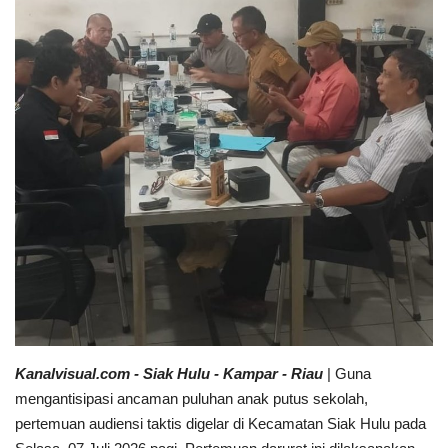
Sumsel
Kalbar
Sumut
News
Jawa Barat
Riau
Bisnis
Kanalvisual.com - Siak Hulu - Kampar - Riau
| Guna
Jambi
mengantisipasi ancaman puluhan anak putus sekolah,
pertemuan audiensi taktis digelar di Kecamatan Siak Hulu pada
Kaltim