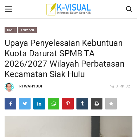
Riau
Kampar
Login
Daftar
Upaya Penyelesaian Kebuntuan
Kuota Darurat SPMB TA
Beranda
2026/2027 Wilayah Perbatasan
Contact
Kecamatan Siak Hulu
Banten
TRI WAHYUDI
0
32
Yogyakarta
Banten
Solo Raya