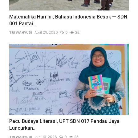
Matematika Hari Ini, Bahasa Indonesia Besok — SDN
001 Pantai...
TRI WAHYUDI
April 29, 2026
0
22
Pacu Budaya Literasi, UPT SDN 017 Pandau Jaya
Luncurkan...
TRI WAHYUDI
Juni 16, 2026
0
23