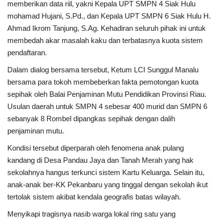
Gallery
memberikan data riil, yakni Kepala UPT SMPN 4 Siak Hulu
mohamad Hujani, S.Pd., dan Kepala UPT SMPN 6 Siak Hulu H.
Politik
Ahmad Ikrom Tanjung, S.Ag. Kehadiran seluruh pihak ini untuk
membedah akar masalah kaku dan terbatasnya kuota sistem
Daerah
pendaftaran.
Dalam dialog bersama tersebut, Ketum LCI Sunggul Manalu
Sumbar
bersama para tokoh membeberkan fakta pemotongan kuota
sepihak oleh Balai Penjaminan Mutu Pendidikan Provinsi Riau.
Kepri
Usulan daerah untuk SMPN 4 sebesar 400 murid dan SMPN 6
sebanyak 8 Rombel dipangkas sepihak dengan dalih
Pariwisata
penjaminan mutu.
Kondisi tersebut diperparah oleh fenomena anak pulang
Sulawesi Utara (Sulut)
kandang di Desa Pandau Jaya dan Tanah Merah yang hak
sekolahnya hangus terkunci sistem Kartu Keluarga. Selain itu,
Pendidikan
anak-anak ber-KK Pekanbaru yang tinggal dengan sekolah ikut
tertolak sistem akibat kendala geografis batas wilayah.
Opini
Menyikapi tragisnya nasib warga lokal ring satu yang