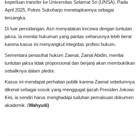
Gallery
keperluan transfer ke Universitas Selamat Sri (UNSA). Pada
April 2025, Polres Sukoharjo menetapkannya sebagai
Politik
tersangka.
Di luar persidangan, Asri menyatakan kecewa dengan tuntutan
Daerah
jaksa. Ia menilai hukuman yang pantas seharusnya lebih berat
karena kasus ini menyangkut integritas profesi hukum.
Sumbar
Sementara penasihat hukum Zaenal, Zainal Abidin, menilai
tuntutan jaksa tidak proporsional dan berjanji akan membuktikan
Kepri
sebaliknya dalam pledoi.
Pariwisata
Kasus ini mendapat perhatian publik karena Zaenal sebelumnya
dikenal sebagai sosok yang menggugat ijazah Presiden Jokowi.
Sulawesi Utara (Sulut)
Kini, ia sendiri harus menghadapi tuduhan pemalsuan dokumen
akademik. (
Wahyudi)
Pendidikan
Opini