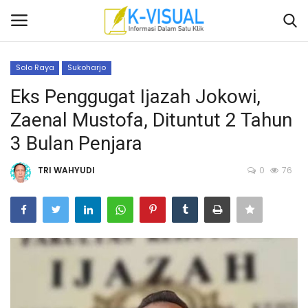
Solo Raya
Sukoharjo
Login
Daftar
Eks Penggugat Ijazah Jokowi,
Zaenal Mustofa, Dituntut 2 Tahun
Beranda
3 Bulan Penjara
Contact
TRI WAHYUDI
0
76
Banten
Yogyakarta
Banten
Solo Raya