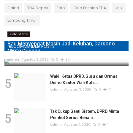
Galeri
TDA Depok
Foto
Club Fashion TDA
Unik
Lampung Timur
Kota Metro
Bau Menyengat Masih Jadi Keluhan, Darsono
RECOMMENDED POSTS
Minta Dugaan...
admin
Agustus 3, 2026
0
20
Wakil Ketua DPRD, Guru dan Ormas
5
Demo Kantor Wali Kota...
admin
Agustus 3, 2026
0
14
Tak Cukup Ganti Sistem, DPRD Minta
5
Pemkot Serius Benahi...
admin
Agustus 1, 2026
0
11