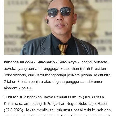
Sumsel
Kalbar
Sumut
News
Jawa Barat
kanalvisual.com - Sukoharjo - Solo Raya -
Zaenal Mustofa,
advokat yang pernah menggugat keabsahan ijazah Presiden
Riau
Joko Widodo, kini justru menghadapi perkara pidana. Ia dituntut
2 tahun 3 bulan penjara atas dugaan penggunaan dokumen
Bisnis
akademik palsu.
Tuntutan itu dibacakan Jaksa Penuntut Umum (JPU) Risza
Jambi
Kusuma dalam sidang di Pengadilan Negeri Sukoharjo, Rabu
(27/8/2025). Jaksa menilai seluruh unsur pasal terbukti sah dan
Kaltim