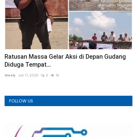
Ratusan Massa Gelar Aksi di Depan Gudang
S
Diduga Tempat...
K
Wesly
Juli 17, 2026
0
18
A
FOLLOW US