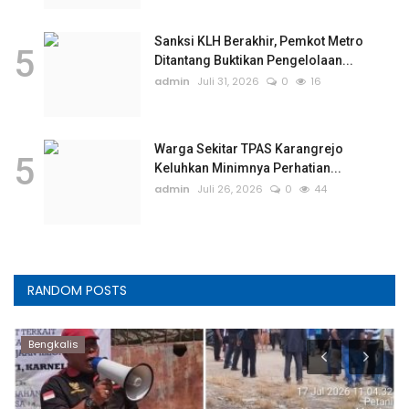
Sanksi KLH Berakhir, Pemkot Metro
5
Ditantang Buktikan Pengelolaan...
admin
Juli 31, 2026
0
16
Warga Sekitar TPAS Karangrejo
5
Keluhkan Minimnya Perhatian...
admin
Juli 26, 2026
0
44
RANDOM POSTS
Bengkalis