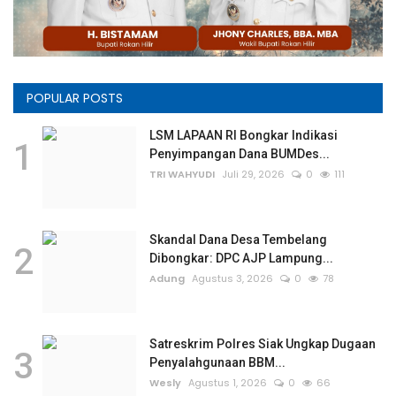
POPULAR POSTS
LSM LAPAAN RI Bongkar Indikasi
1
Penyimpangan Dana BUMDes...
TRI WAHYUDI
Juli 29, 2026
0
111
Skandal Dana Desa Tembelang
2
Dibongkar: DPC AJP Lampung...
Adung
Agustus 3, 2026
0
78
Satreskrim Polres Siak Ungkap Dugaan
3
Penyalahgunaan BBM...
Wesly
Agustus 1, 2026
0
66