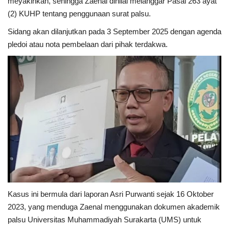
meyakinkan, sehingga Zaenal dinilai melanggar Pasal 263 ayat
(2) KUHP tentang penggunaan surat palsu.
Dunia
Sidang akan dilanjutkan pada 3 September 2025 dengan agenda
pledoi atau nota pembelaan dari pihak terdakwa.
Artikel
Ekonomi
Olahraga
Hukum
Nasional
Otomotif
Kasus ini bermula dari laporan Asri Purwanti sejak 16 Oktober
Umum
2023, yang menduga Zaenal menggunakan dokumen akademik
palsu Universitas Muhammadiyah Surakarta (UMS) untuk