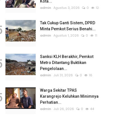
Kota...
admin
Agustus 3, 2026
0
12
Tak Cukup Ganti Sistem, DPRD
5
Minta Pemkot Serius Benahi...
admin
Agustus 1, 2026
0
11
Sanksi KLH Berakhir, Pemkot
5
Metro Ditantang Buktikan
Pengelolaan...
admin
Juli 31, 2026
0
16
Warga Sekitar TPAS
5
Karangrejo Keluhkan Minimnya
Perhatian...
admin
Juli 26, 2026
0
44