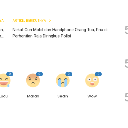
YA
ARTIKEL BERIKUTNYA
n,
Nekat Curi Mobil dan Handphone Orang Tua, Pria di
..
Perhentian Raja Diringkus Polisi
0
0
0
0
Lucu
Marah
Sedih
Wow