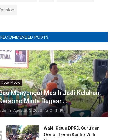
Fashion
RECOMMENDED POSTS
Kota Metro
Bau Menyengat Masih Jadi Keluhan,
Darsono Minta Dugaan...
admin
Agustus 3, 2026
0
18
Wakil Ketua DPRD, Guru dan
5
Ormas Demo Kantor Wali