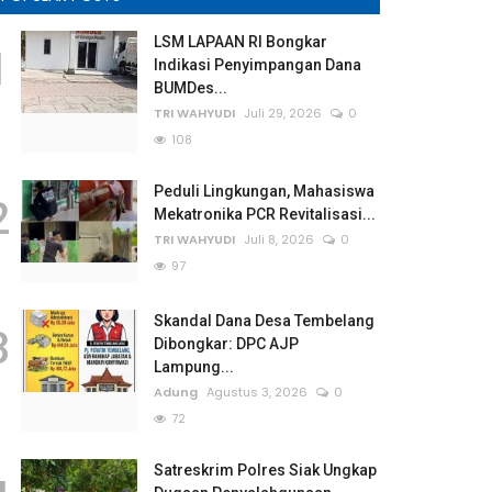
LSM LAPAAN RI Bongkar
1
Indikasi Penyimpangan Dana
BUMDes...
TRI WAHYUDI
Juli 29, 2026
0
108
Peduli Lingkungan, Mahasiswa
2
Mekatronika PCR Revitalisasi...
TRI WAHYUDI
Juli 8, 2026
0
97
Skandal Dana Desa Tembelang
3
Dibongkar: DPC AJP
Lampung...
Adung
Agustus 3, 2026
0
72
Satreskrim Polres Siak Ungkap