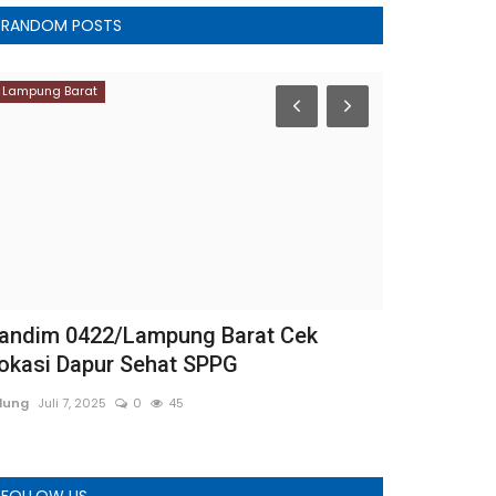
RANDOM POSTS
Lampung Barat
Rokan Hilir
andim 0422/Lampung Barat Cek
Bupati Roh
okasi Dapur Sehat SPPG
Manasik Haj
dung
Juli 7, 2025
0
45
Adung
April 22, 
FOLLOW US