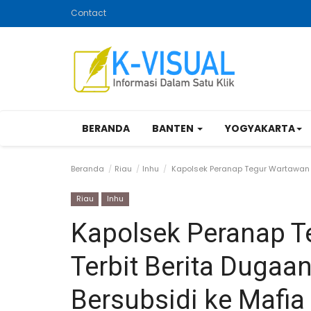
Contact
BERANDA
BANTEN
YOGYAKARTA
Beranda
Riau
Inhu
Kapolsek Peranap Tegur Wartawan U
Riau
Inhu
Kapolsek Peranap T
Terbit Berita Duga
Bersubsidi ke Mafia