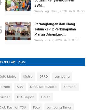
4
Dugaan Penyalahgunaan
BBM...
Wesly
Agustus 1, 2026
0
66
Partangiangan dan Ulang
5
Tahun ke-12 Perkumpulan
Marga Sihombing...
Wesly
Juli 12, 2026
0
50
POPULAR TAGS
Kota Metro
Metro
DPRD
Lampung
Fornas
ADV
DPRD Kota Metro
Kriminal
Kuliner
TDA Depok
Galeri
Club Fashion TDA
Foto
Lampung Timur