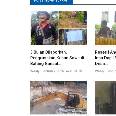
POSTINGAN TERKAIT
Lampung Utara
3 Bulan Dilaporkan,
Reses l A
Pengrusakan Kebun Sawit di
Inhu Dapil 
Batang Gansal...
Desa...
Wesly
Januari 7, 2025
0
70
Wesly
Februa
Sat Res Narkoba Polres Lampu
Ringkus Kurir Narkoba
Adung
Januari 5, 2024
0
114