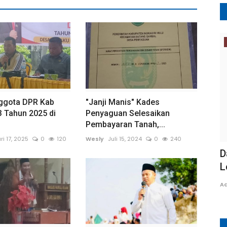
Opini
nggota DPR Kab
"Janji Manis" Kades
3 Tahun 2025 di
Penyaguan Selesaikan
Pembayaran Tanah,...
ri 17, 2025
0
120
Wesly
Juli 15, 2024
0
240
ng Utara
Opini: Dewi Keadilan Tersesat di
D
Lorong-Lorong Anggaran...
L
TRI WAHYUDI
Februari 13, 2026
0
24
A