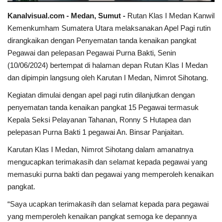
Kanalvisual.com - Medan, Sumut -
Rutan Klas I Medan Kanwil
Dunia
Kemenkumham Sumatera Utara melaksanakan Apel Pagi rutin
dirangkaikan dengan Penyematan tanda kenaikan pangkat
Artikel
Pegawai dan pelepasan Pegawai Purna Bakti, Senin
(10/06/2024) bertempat di halaman depan Rutan Klas I Medan
Ekonomi
dan dipimpin langsung oleh Karutan I Medan, Nimrot Sihotang.
Kegiatan dimulai dengan apel pagi rutin dilanjutkan dengan
Olahraga
penyematan tanda kenaikan pangkat 15 Pegawai termasuk
Kepala Seksi Pelayanan Tahanan, Ronny S Hutapea dan
Hukum
pelepasan Purna Bakti 1 pegawai An. Binsar Panjaitan.
Nasional
Karutan Klas I Medan, Nimrot Sihotang dalam amanatnya
mengucapkan terimakasih dan selamat kepada pegawai yang
Otomotif
memasuki purna bakti dan pegawai yang memperoleh kenaikan
pangkat.
Umum
“Saya ucapkan terimakasih dan selamat kepada para pegawai
yang memperoleh kenaikan pangkat semoga ke depannya