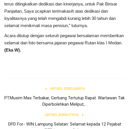
Gallery
terus ditingkatkan dedikasi dan kinerjanya, untuk Pak Binsar
Panjaitan, Saya ucapkan terimakasih atas dedikasi dan
Politik
loyalitasnya yang telah mengabdi kurang lebih 30 tahun dan
selamat menikmati masa pensiun,” tuturnya.
Daerah
Acara ditutup dengan seluruh pegawai bersalaman memberikan
selamat dan foto bersama jajaran pegawai Rutan klas I Medan.
Sumbar
(Eka W).
Kepri
Pariwisata
ARTIKEL SEBELUMNYA
Sulawesi Utara (Sulut)
PT.Musim Mas Terbakar, Gerbang Tertutup Rapat. Wartawan Tak
Pendidikan
Diperbolehkan Meliput,...
ARTIKEL BERIKUTNYA
Opini
DPD For- WIN Lampung Selatan: Selamat kepada 12 Pejabat