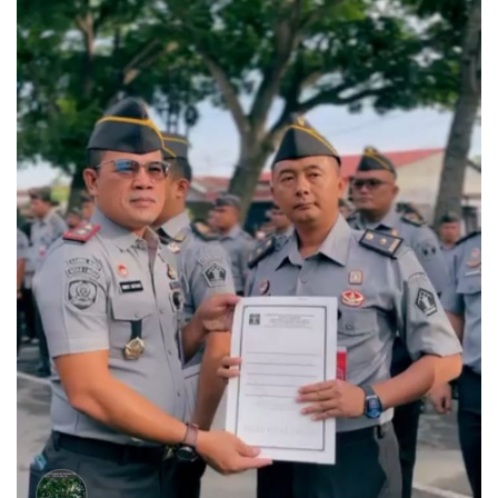
Sumsel
Kalbar
Sumut
News
Jawa Barat
Riau
Bisnis
Jambi
Kaltim