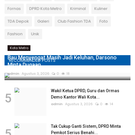
Fornas
DPRD Kota Metro
Kriminal
Kuliner
TDA Depok
Galeri
Club Fashion TDA
Foto
Fashion
Unik
Kota Metro
Bau Menyengat Masih Jadi Keluhan, Darsono
RECOMMENDED POSTS
Minta Dugaan...
admin
Agustus 3, 2026
0
18
Wakil Ketua DPRD, Guru dan Ormas
5
Demo Kantor Wali Kota...
admin
Agustus 3, 2026
0
14
Tak Cukup Ganti Sistem, DPRD Minta
5
Pemkot Serius Benahi...