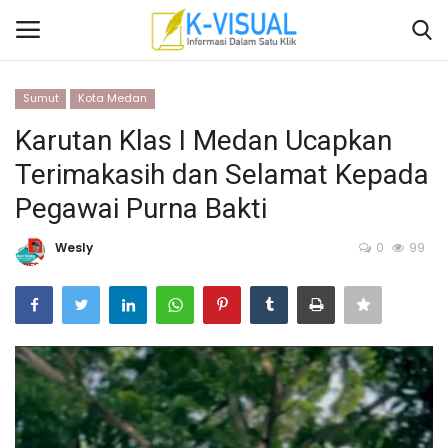
Sumut
Kota Medan
Login
Daftar
Karutan Klas I Medan Ucapkan
Terimakasih dan Selamat Kepada
Beranda
Pegawai Purna Bakti
Contact
Wesly
0
99
Banten
Yogyakarta
Banten
Solo Raya