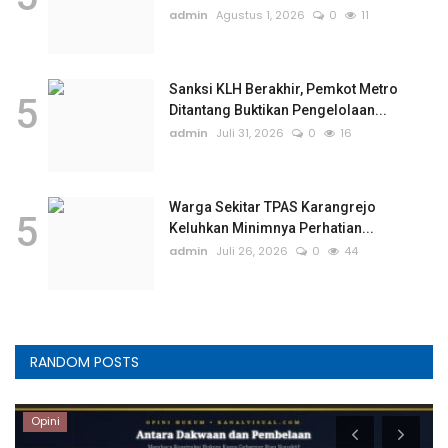
admin
Agustus 1, 2026
0
11
Sanksi KLH Berakhir, Pemkot Metro
5
Ditantang Buktikan Pengelolaan...
admin
Juli 31, 2026
0
16
Warga Sekitar TPAS Karangrejo
5
Keluhkan Minimnya Perhatian...
admin
Juli 26, 2026
0
44
RANDOM POSTS
Opini