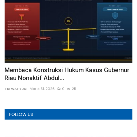
Membaca Konstruksi Hukum Kasus Gubernur
P
Riau Nonaktif Abdul...
R
TRI WAHYUDI
Maret 31, 2026
0
25
We
FOLLOW US