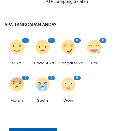
JPTP Lampung Selatan
Rubrik
Lampung
APA TANGGAPAN ANDA?
0
0
0
0
Suka
Tidak Suka
Sangat Suka
Lucu
0
0
0
Marah
Sedih
Wow